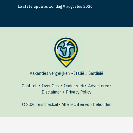
Laatste update
:
zondag 9 augustus 2026
Vakanties vergelijken
»
Italië
»
Sardinië
Contact
•
Over Ons
•
Onderzoek
•
Adverteren
•
Disclaimer
•
Privacy Policy
© 2026 reischeck.nl • Alle rechten voorbehouden
AANBIEDINGEN
Bekijk hotels in Sardinië