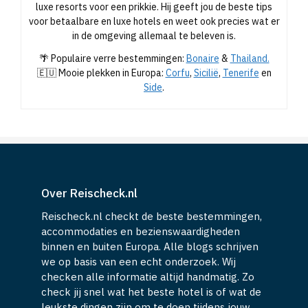
luxe resorts voor een prikkie. Hij geeft jou de beste tips
voor betaalbare en luxe hotels en weet ook precies wat er
in de omgeving allemaal te beleven is.
🌴 Populaire verre bestemmingen:
Bonaire
&
Thailand.
🇪🇺 Mooie plekken in Europa:
Corfu
,
Sicilië
,
Tenerife
en
Side
.
Over Reischeck.nl
Reischeck.nl checkt de beste bestemmingen,
accommodaties en bezienswaardigheden
binnen en buiten Europa. Alle blogs schrijven
we op basis van een echt onderzoek. Wij
checken alle informatie altijd handmatig. Zo
check jij snel wat het beste hotel is of wat de
leukste dingen zijn om te doen tijdens jouw