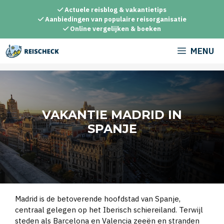
Ga
Actuele reisblog & vakantietips
naar
Aanbiedingen van populaire reisorganisatie
Online vergelijken & boeken
de
inhoud
MENU
VAKANTIE MADRID IN
SPANJE
Madrid is de betoverende hoofdstad van Spanje,
centraal gelegen op het Iberisch schiereiland. Terwijl
steden als Barcelona en Valencia zeeën en stranden