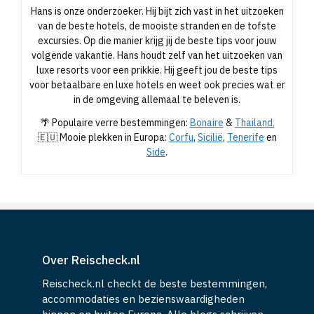
Hans is onze onderzoeker. Hij bijt zich vast in het uitzoeken
van de beste hotels, de mooiste stranden en de tofste
excursies. Op die manier krijg jij de beste tips voor jouw
volgende vakantie. Hans houdt zelf van het uitzoeken van
luxe resorts voor een prikkie. Hij geeft jou de beste tips
voor betaalbare en luxe hotels en weet ook precies wat er
in de omgeving allemaal te beleven is.
🌴 Populaire verre bestemmingen:
Bonaire
&
Thailand.
🇪🇺 Mooie plekken in Europa:
Corfu
,
Sicilië
,
Tenerife
en
Side
.
Over Reischeck.nl
Reischeck.nl checkt de beste bestemmingen,
accommodaties en bezienswaardigheden