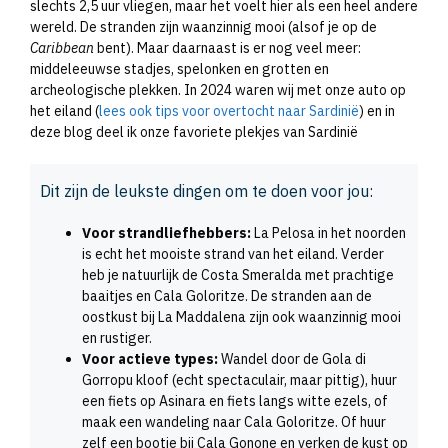
slechts 2,5 uur vliegen, maar het voelt hier als een heel andere
wereld. De stranden zijn waanzinnig mooi (alsof je op de
Caribbean
bent). Maar daarnaast is er nog veel meer:
middeleeuwse stadjes, spelonken en grotten en
archeologische plekken. In 2024 waren wij met onze auto op
het eiland (
lees ook tips voor overtocht naar Sardinië
) en in
deze blog deel ik onze favoriete plekjes van Sardinië
Dit zijn de leukste dingen om te doen voor jou:
Voor strandliefhebbers:
La Pelosa in het noorden
is echt het mooiste strand van het eiland. Verder
heb je natuurlijk de Costa Smeralda met prachtige
baaitjes en Cala Goloritze. De stranden aan de
oostkust bij La Maddalena zijn ook waanzinnig mooi
en rustiger.
Voor actieve types:
Wandel door de Gola di
Gorropu kloof (echt spectaculair, maar pittig), huur
een fiets op Asinara en fiets langs witte ezels, of
maak een wandeling naar Cala Goloritze. Of huur
zelf een bootje bij Cala Gonone en verken de kust op