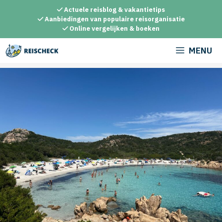
Ga
Actuele reisblog & vakantietips
naar
Aanbiedingen van populaire reisorganisatie
Online vergelijken & boeken
de
inhoud
MENU