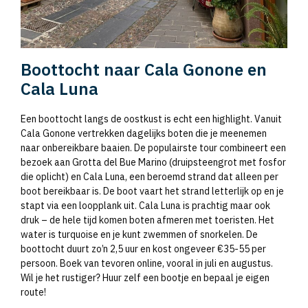
Boottocht naar Cala Gonone en
Cala Luna
Een boottocht langs de oostkust is echt een highlight. Vanuit
Cala Gonone vertrekken dagelijks boten die je meenemen
naar onbereikbare baaien. De populairste tour combineert een
bezoek aan Grotta del Bue Marino (druipsteengrot met fosfor
die oplicht) en Cala Luna, een beroemd strand dat alleen per
boot bereikbaar is. De boot vaart het strand letterlijk op en je
stapt via een loopplank uit. Cala Luna is prachtig maar ook
druk – de hele tijd komen boten afmeren met toeristen. Het
water is turquoise en je kunt zwemmen of snorkelen. De
boottocht duurt zo’n 2,5 uur en kost ongeveer €35-55 per
persoon. Boek van tevoren online, vooral in juli en augustus.
Wil je het rustiger? Huur zelf een bootje en bepaal je eigen
route!