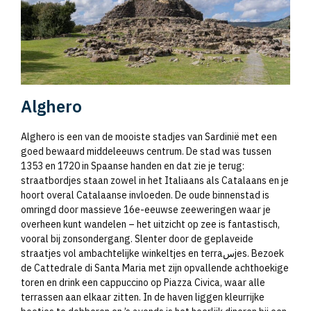
Alghero
Alghero is een van de mooiste stadjes van Sardinië met een
goed bewaard middeleeuws centrum. De stad was tussen
1353 en 1720 in Spaanse handen en dat zie je terug:
straatbordjes staan zowel in het Italiaans als Catalaans en je
hoort overal Catalaanse invloeden. De oude binnenstad is
omringd door massieve 16e-eeuwse zeeweringen waar je
overheen kunt wandelen – het uitzicht op zee is fantastisch,
vooral bij zonsondergang. Slenter door de geplaveide
straatjes vol ambachtelijke winkeltjes en terraسjes. Bezoek
de Cattedrale di Santa Maria met zijn opvallende achthoekige
toren en drink een cappuccino op Piazza Civica, waar alle
terrassen aan elkaar zitten. In de haven liggen kleurrijke