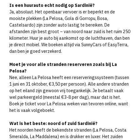
Is een huurauto echt nodig op Sardinië?
Ja, absoluut. Het openbaar vervoer is er beperkt en de
mooiste plekken (La Pelosa, Gola di Gorropu, Bosa,
Castelsardo) zijn zonder auto lastig te bereiken. De
afstanden zijn best groot – van noord naar zuid is het ruim 250
kilometer. Huur je auto bij aankomst op de luchthaven, dan ben
je direct mobiel. We boeken altijd via SunnyCars of EasyTerra,
dan ben je goed verzekerd.
Moet je voor alle stranden reserveren zoals bij La
Pelosa?
Nee, alleen La Pelosa heeft een reserveringssysteem (tussen
1 juni en 31 oktober, €3,50 per persoon). Alle andere stranden
op het eiland zijn gewoon vrij toegankelijk. Je betaalt vaak
wel parkeergeld (meestal €3-8 per dag), maar dat is het.
Boek je ticket voor La Pelosa weken van tevoren online, want
het is vaak volgeboekt.
Wat is het beste: noord of zuid Sardinië?
Het noorden heeft de bekendste stranden (La Pelosa, Costa
Smeralda, La Maddalena) en is drukker en luxer. Het zuiden