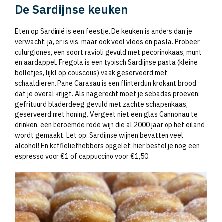
De Sardijnse keuken
Eten op Sardinië is een feestje. De keuken is anders dan je
verwacht: ja, er is vis, maar ook veel vlees en pasta. Probeer
culurgiones, een soort ravioli gevuld met pecorinokaas, munt
en aardappel. Fregola is een typisch Sardijnse pasta (kleine
bolletjes, lijkt op couscous) vaak geserveerd met
schaaldieren. Pane Carasau is een flinterdun krokant brood
dat je overal krijgt. Als nagerecht moet je sebadas proeven:
gefrituurd bladerdeeg gevuld met zachte schapenkaas,
geserveerd met honing. Vergeet niet een glas Cannonau te
drinken, een beroemde rode wijn die al 2000 jaar op het eiland
wordt gemaakt. Let op: Sardijnse wijnen bevatten veel
alcohol! En koffieliefhebbers opgelet: hier bestel je nog een
espresso voor €1 of cappuccino voor €1,50.