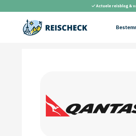
Ga
Actuele reisblog & v
naar
de
inhoud
Bestem