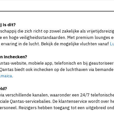
 is dit?
chappij die zich richt op zowel zakelijke als vrijetijdsreizi
ce en hoge veiligheidsstandaarden. Met premium lounges e
rvaring in de lucht. Bekijk de mogelijke vluchten vanaf
L
en inchecken?
tas-website, mobiele app, telefonisch en bij geautoriseer
. Qantas biedt ook inchecken op de luchthaven via bemande 
amaica
.
eld?
ia verschillende kanalen, waaronder een 24/7 telefonische 
eciale Qantas-servicebalies. De klantenservice wordt ove
t personeel. Reizigers hebben toegang tot een uitgebreid 