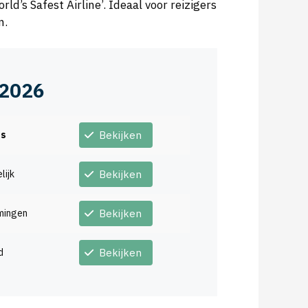
d’s Safest Airline’. Ideaal voor reizigers
n.
 2026
ts
Bekijken
lijk
Bekijken
mingen
Bekijken
d
Bekijken