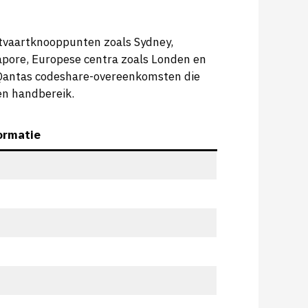
htvaartknooppunten zoals Sydney,
gapore, Europese centra zoals Londen en
 Qantas codeshare-overeenkomsten die
en handbereik.
ormatie