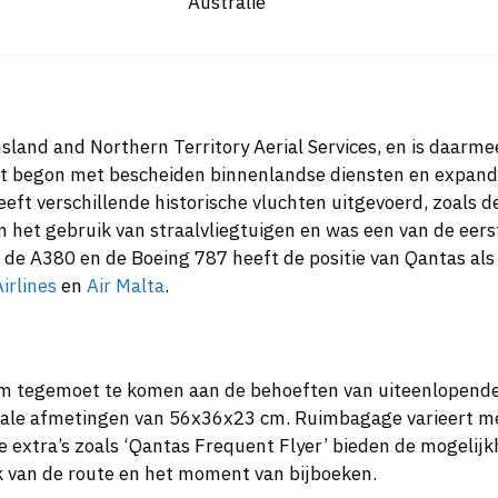
Australië
land and Northern Territory Aerial Services, en is daarme
t begon met bescheiden binnenlandse diensten en expandee
eeft verschillende historische vluchten uitgevoerd, zoals
 het gebruik van straalvliegtuigen en was een van de eerst
 de A380 en de Boeing 787 heeft de positie van Qantas als
Airlines
en
Air Malta
.
 tegemoet te komen aan de behoeften van uiteenlopende r
le afmetingen van 56x36x23 cm. Ruimbagage varieert mees
eve extra’s zoals ‘Qantas Frequent Flyer’ bieden de mogel
k van de route en het moment van bijboeken.