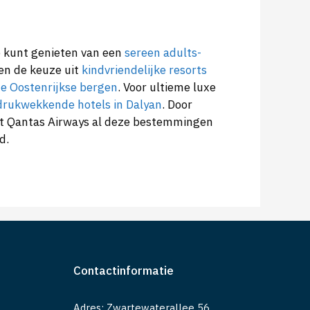
e kunt genieten van een
sereen adults-
ben de keuze uit
kindvriendelijke resorts
de Oostenrijkse bergen
. Voor ultieme luxe
drukwekkende hotels in Dalyan
. Door
kt Qantas Airways al deze bestemmingen
d.
Contactinformatie
Adres: Zwartewaterallee 56