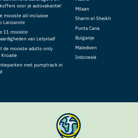
offers voor je autovakantie!
Milaan
e mooiste all-inclusive
Sharm el Sheikh
op Lanzarote
Punta Cana
e 11 mooiste
Bulgarije
aardigheden van Lelystad!
Malediven
t de mooiste adults-only
n Kroatië
Indonesië
ntieparken met pumptrack in
d