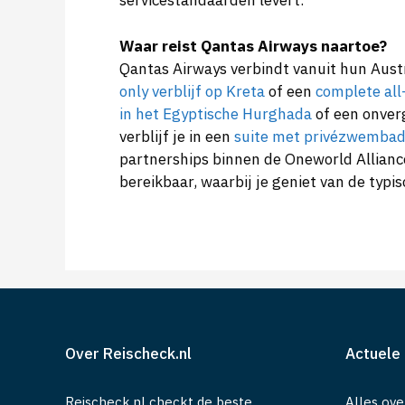
servicestandaarden levert.
Waar reist Qantas Airways naartoe?
Qantas Airways verbindt vanuit hun Aust
only verblijf op Kreta
of een
complete all
in het Egyptische Hurghada
of een onverg
verblijf je in een
suite met privézwembad
partnerships binnen de Oneworld Allian
bereikbaar, waarbij je geniet van de typi
Over Reischeck.nl
Actuele 
Reischeck.nl checkt de beste
Alles ove