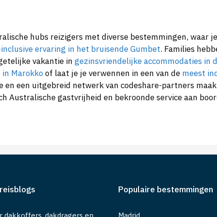
ralische hubs reizigers met diverse bestemmingen, waar j
-inclusive ervaring in het bruisende Gumbet
. Families heb
etelijke vakantie in
gezinsvriendelijke accommodaties in 
 in Marokko
of laat je je verwennen in een van de
meest in
ce en een uitgebreid netwerk van codeshare-partners maa
sch Australische gastvrijheid en bekroonde service aan boor
reisblogs
Populaire bestemmingen
r dakkoffers, dakdragers en
Madrid