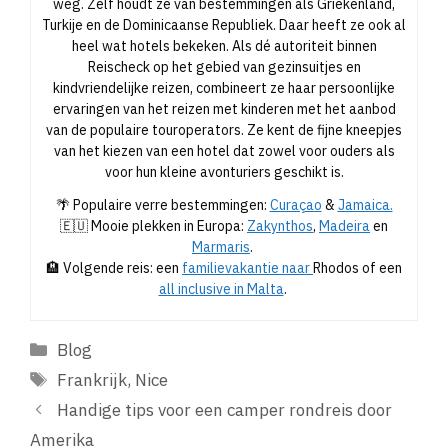
weg. Zelf houdt ze van bestemmingen als Griekenland,
Turkije en de Dominicaanse Republiek. Daar heeft ze ook al
heel wat hotels bekeken. Als dé autoriteit binnen
Reischeck op het gebied van gezinsuitjes en
kindvriendelijke reizen, combineert ze haar persoonlijke
ervaringen van het reizen met kinderen met het aanbod
van de populaire touroperators. Ze kent de fijne kneepjes
van het kiezen van een hotel dat zowel voor ouders als
voor hun kleine avonturiers geschikt is.
🌴 Populaire verre bestemmingen:
Curaçao
&
Jamaica.
🇪🇺 Mooie plekken in Europa:
Zakynthos
,
Madeira
en
Marmaris
.
🏨 Volgende reis: een
familievakantie naar
Rhodos of een
all inclusive in Malta
.
Categorieën
Blog
Tags
Frankrijk
,
Nice
Handige tips voor een camper rondreis door
Amerika