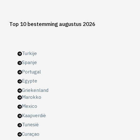
Top 10 bestemming augustus 2026
Turkije
Spanje
Portugal
Egypte
Griekenland
Marokko
Mexico
Kaapverdië
Tunesië
Curaçao