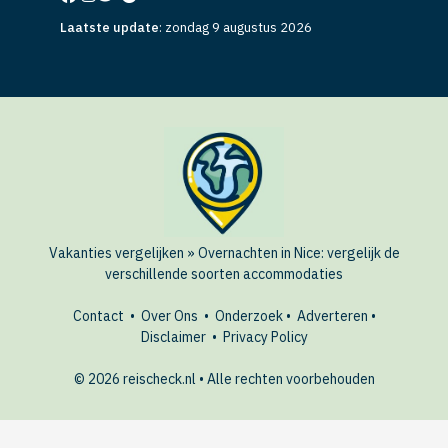
Laatste update
:
zondag 9 augustus 2026
Vakanties vergelijken
»
Overnachten in Nice: vergelijk de
verschillende soorten accommodaties
Contact
•
Over Ons
•
Onderzoek
•
Adverteren
•
Disclaimer
•
Privacy Policy
© 2026 reischeck.nl • Alle rechten voorbehouden
🏖️ Last-minute deals?
AANBIEDINGEN