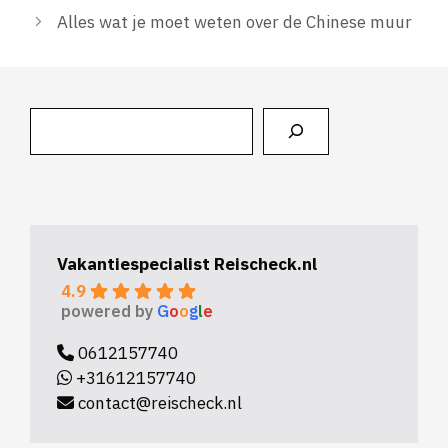
Alles wat je moet weten over de Chinese muur
Zoeken
Vakantiespecialist Reischeck.nl
4.9
powered by
G
o
o
g
l
e
0612157740
+31612157740
contact@reischeck.nl