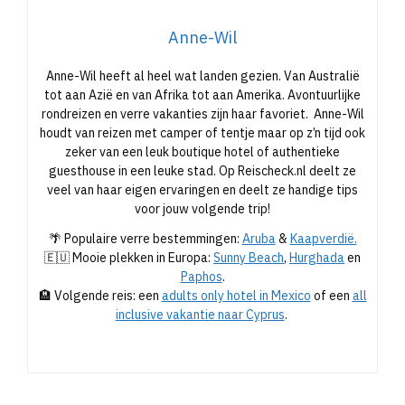
Anne-Wil
Anne-Wil heeft al heel wat landen gezien. Van Australië
tot aan Azië en van Afrika tot aan Amerika. Avontuurlijke
rondreizen en verre vakanties zijn haar favoriet. Anne-Wil
houdt van reizen met camper of tentje maar op z’n tijd ook
zeker van een leuk boutique hotel of authentieke
guesthouse in een leuke stad. Op Reischeck.nl deelt ze
veel van haar eigen ervaringen en deelt ze handige tips
voor jouw volgende trip!
🌴 Populaire verre bestemmingen:
Aruba
&
Kaapverdië.
🇪🇺 Mooie plekken in Europa:
Sunny Beach
,
Hurghada
en
Paphos
.
🏨 Volgende reis: een
adults only hotel in Mexico
of een
all
inclusive vakantie naar Cyprus
.