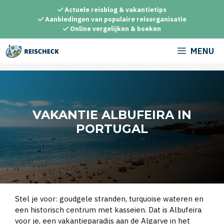
Ga
Actuele reisblog & vakantietips
naar
Aanbiedingen van populaire reisorganisatie
Online vergelijken & boeken
de
inhoud
MENU
VAKANTIE ALBUFEIRA IN
PORTUGAL
Stel je voor: goudgele stranden, turquoise wateren en
een historisch centrum met kasseien. Dat is Albufeira
voor je, een vakantieparadijs aan de Algarve in het