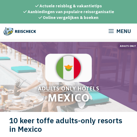
Ga
Actuele reisblog & vakantietips
naar
Aanbiedingen van populaire reisorganisatie
Online vergelijken & boeken
de
inhoud
MENU
10 keer toffe adults-only resorts
in Mexico