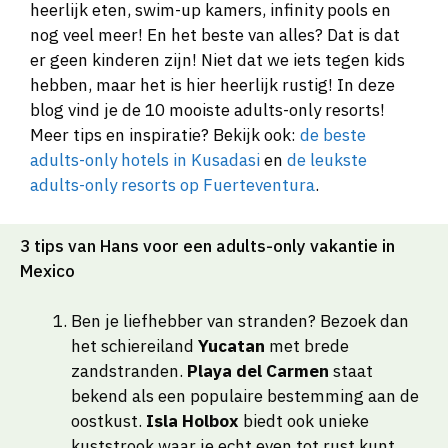
heerlijk eten, swim-up kamers, infinity pools en
nog veel meer! En het beste van alles? Dat is dat
er geen kinderen zijn! Niet dat we iets tegen kids
hebben, maar het is hier heerlijk rustig! In deze
blog vind je de 10 mooiste adults-only resorts!
Meer tips en inspiratie? Bekijk ook:
de beste
adults-only hotels in Kusadasi
en
de leukste
adults-only resorts op Fuerteventura
.
3 tips van Hans voor een adults-only vakantie in
Mexico
Ben je liefhebber van stranden? Bezoek dan
het schiereiland
Yucatan
met brede
zandstranden.
Playa del Carmen
staat
bekend als een populaire bestemming aan de
oostkust.
Isla Holbox
biedt ook unieke
kuststrook waar je echt even tot rust kunt