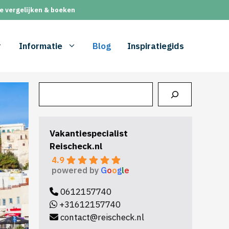
e vergelijken & boeken
Informatie
Blog
Inspiratiegids
Zoeken
Vakantiespecialist
Reischeck.nl
4.9
powered by
G
o
o
g
l
e
0612157740
+31612157740
contact@reischeck.nl