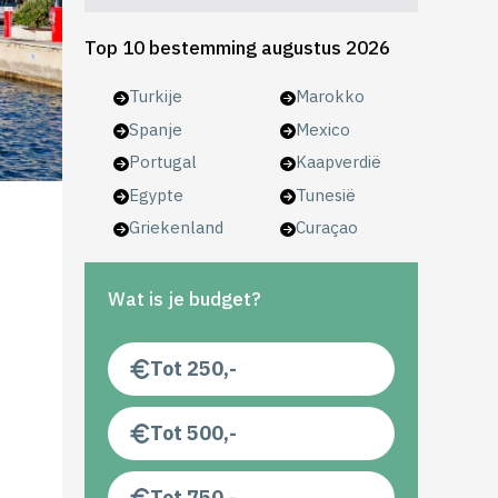
Top 10 bestemming augustus 2026
Turkije
Marokko
Spanje
Mexico
Portugal
Kaapverdië
Egypte
Tunesië
Griekenland
Curaçao
Wat is je budget?
Tot 250,-
Tot 500,-
Tot 750,-