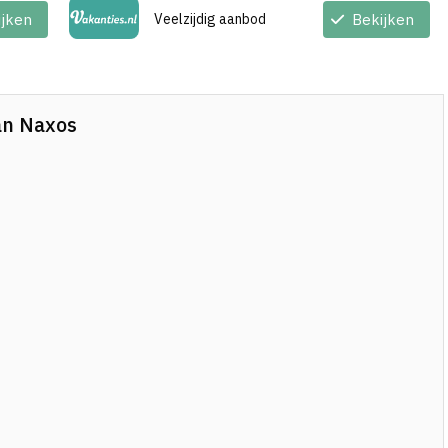
ijken
Veelzijdig aanbod
Bekijken
van Naxos