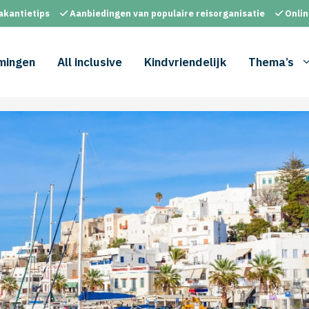
akantietips
Aanbiedingen van populaire reisorganisatie
Onlin
mingen
All inclusive
Kindvriendelijk
Thema’s