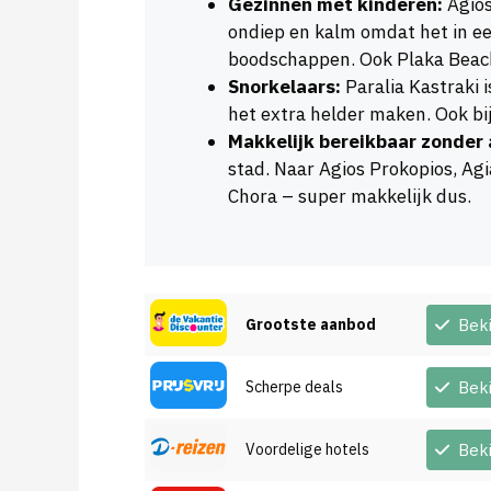
Gezinnen met kinderen:
Agios
ondiep en kalm omdat het in een 
boodschappen. Ook Plaka Beach 
Snorkelaars:
Paralia Kastraki i
het extra helder maken. Ook bij
Makkelijk bereikbaar zonder 
stad. Naar Agios Prokopios, Ag
Chora – super makkelijk dus.
Grootste aanbod
Bek
Scherpe deals
Bek
Voordelige hotels
Bek