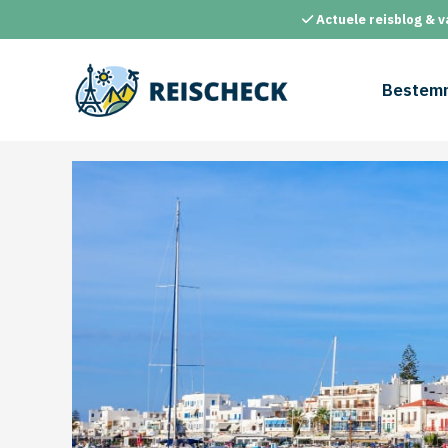
Ga
Actuele reisblog & v
naar
de
inhoud
Bestem