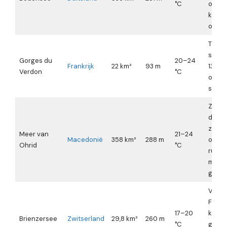
°C
onwee
kunne
opko
Therm
steek
Gorges du
20–24
Frankrijk
22 km²
93 m
13:00
Verdon
°C
ocht
spieg
Zuidw
domin
zomer
Meer van
21–24
Macedonië
358 km²
288 m
ocht
Ohrid
°C
rustig;
midda
golfsl
Vallei
Föhn 
17–20
koud
Brienzersee
Zwitserland
29,8 km²
260 m
°C
glets