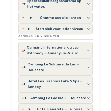
Spectaculair bergpanorama op
het water.
Charme aan alle kanten
Startplek voor ieder niveau
AANBEVOLEN VERBLIJVEN
Camping International du Lac
d’Annecy – Annecy-le-Vieux
Camping Le Solitaire du Lac –
Doussard
Hôtel Les Trésoms Lake & Spa –
Annecy
Camping Le Lac Bleu – Doussard
Hôtel Beau Site – Talloires