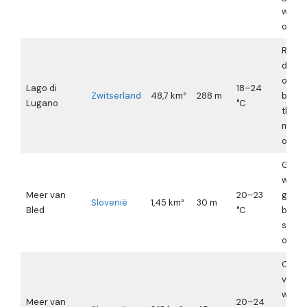
wind 
op in 
Relat
door
omrin
Lago di
18–24
Zwitserland
48,7 km²
288 m
berge
Lugano
°C
therm
midda
ochte
Grote
windst
Meer van
20–23
gemot
Slovenië
1,45 km²
30 m
Bled
°C
boten
sup-
omst
Ocht
vrijwel
windst
Meer van
20–24