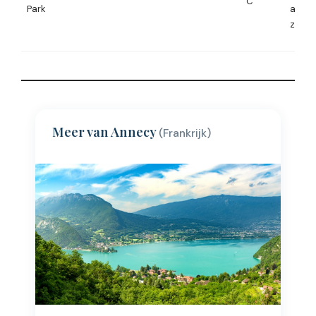
°C
Park
altijd
zoutw
Meer van Annecy
(Frankrijk)