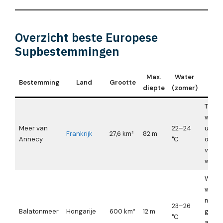
Overzicht beste Europese
Supbestemmingen
Max.
Water
Bestemming
Land
Grootte
diepte
(zomer)
Therm
winde
Meer van
22–24
uit he
Frankrijk
27,6 km²
82 m
Annecy
°C
ocht
vrijwel
windst
Wissel
wind 
minut
23–26
Balatonmeer
Hongarije
600 km²
12 m
gevaar
°C
aanwa