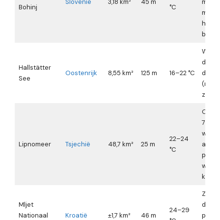
Slovenië
3,18 km²
45 m
midd
Bohinj
°C
mogeli
het da
besch
Weini
de in
Hallstätter
Oostenrijk
8,55 km²
125 m
16–22 °C
dallig
See
(noor
zuidor
Open 
726 m
wind 
22–24
Lipnomeer
Tsjechië
48,7 km²
25 m
aanwa
°C
popul
winds
kiteg
Zeer 
Mljet
door 
24–29
Nationaal
Kroatië
±1,7 km²
46 m
pijnbo