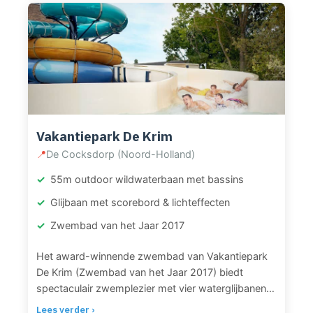
zwemmen kun je ontspannen in de whirlpools of
het uitgebreide wellnessgedeelte met vijf
verschillende sauna’s, Kneipp-bad en ijsfontein.
Het zwembad ligt direct naast het vakantiepark.
Vakantiepark De Krim
📍
De Cocksdorp (Noord-Holland)
55m outdoor wildwaterbaan met bassins
Glijbaan met scorebord & lichteffecten
Zwembad van het Jaar 2017
Het award-winnende zwembad van Vakantiepark
De Krim (Zwembad van het Jaar 2017) biedt
spectaculair zwemplezier met vier waterglijbanen.
De 55 meter lange outdoor wildwaterbaan Waikiki
Lees verder ›