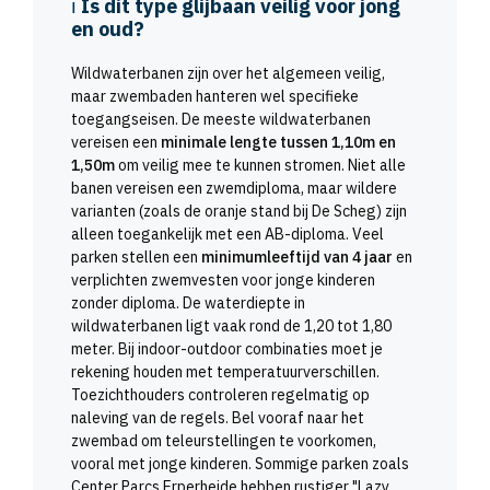
ℹ️
Is dit type glijbaan veilig voor jong
en oud?
Wildwaterbanen zijn over het algemeen veilig,
maar zwembaden hanteren wel specifieke
toegangseisen. De meeste wildwaterbanen
vereisen een
minimale lengte tussen 1,10m en
1,50m
om veilig mee te kunnen stromen. Niet alle
banen vereisen een zwemdiploma, maar wildere
varianten (zoals de oranje stand bij De Scheg) zijn
alleen toegankelijk met een AB-diploma. Veel
parken stellen een
minimumleeftijd van 4 jaar
en
verplichten zwemvesten voor jonge kinderen
zonder diploma. De waterdiepte in
wildwaterbanen ligt vaak rond de 1,20 tot 1,80
meter. Bij indoor-outdoor combinaties moet je
rekening houden met temperatuurverschillen.
Toezichthouders controleren regelmatig op
naleving van de regels. Bel vooraf naar het
zwembad om teleurstellingen te voorkomen,
vooral met jonge kinderen. Sommige parken zoals
Center Parcs Erperheide hebben rustiger "Lazy