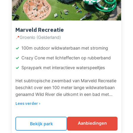
in de whirlpool en het kruidenbad.
Marveld Recreatie
📍
Groenlo (Gelderland)
100m outdoor wildwaterbaan met stroming
Crazy Cone met lichteffecten op rubberband
Spraypark met interactieve waterspeeltjes
Het subtropische zwembad van Marveld Recreatie
beschikt over een 100 meter lange wildwaterbaan
genaamd Wild River die uitkomt in een bad met
flinke stroming. Het zwembad heeft vijf
Lees verder ›
verschillende glijbanen: de Crazy Cone van 75
meter met magische lichteffecten waar je op een
1-persoonsband vanaf glijdt, twee speedglijbanen,
Aanbiedingen
Bekijk park
een trechterglijbaan met open space bowl en drie