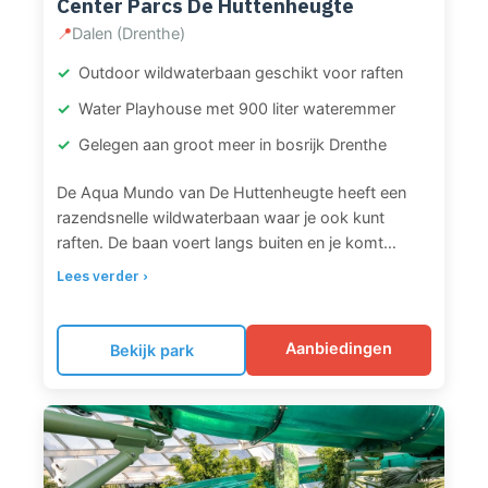
Center Parcs De Huttenheugte
📍
Dalen (Drenthe)
Outdoor wildwaterbaan geschikt voor raften
Water Playhouse met 900 liter wateremmer
Gelegen aan groot meer in bosrijk Drenthe
De Aqua Mundo van De Huttenheugte heeft een
razendsnelle wildwaterbaan waar je ook kunt
raften. De baan voert langs buiten en je komt
binnen door een waterval. Het zwembad beschikt
Lees verder ›
over twee grote buisglijbanen en een Water
Playhouse met drie glijbanen, een enorme emmer
die 900 liter water uitstort, waterpistolen en
Aanbiedingen
Bekijk park
interactieve speelelementen. Verder is er een
golfslagbad met hoge golven, 25-meter zwembad
met korte stroomversnelling, kinder-doe-bad met
speelboot, buitenbad, whirlpools, sauna en wild
water rafting activiteiten.