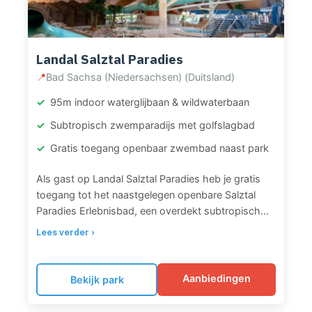
Landal Salztal Paradies
📍
Bad Sachsa (Niedersachsen) (Duitsland)
95m indoor waterglijbaan & wildwaterbaan
Subtropisch zwemparadijs met golfslagbad
Gratis toegang openbaar zwembad naast park
Als gast op Landal Salztal Paradies heb je gratis
toegang tot het naastgelegen openbare Salztal
Paradies Erlebnisbad, een overdekt subtropisch
zwemparadijs. Het zwembad beschikt over een
Lees verder ›
indrukwekkende 95 meter lange indoor
waterglijbaan, een wildwaterbaan en een
spectaculair golfslagbad. Voor de allerkleinsten is
Aanbiedingen
Bekijk park
er een apart kinderbad. Naast het binnenzwembad
is er ook een buitenzwembad beschikbaar. Na het