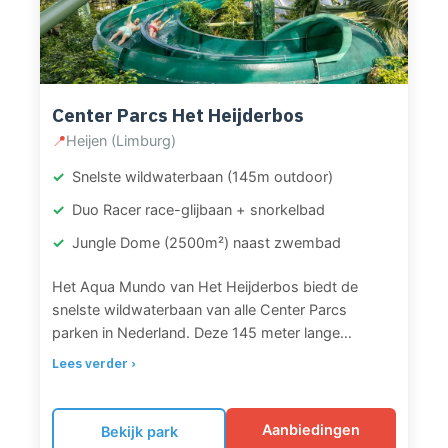
Center Parcs Het Heijderbos
📍
Heijen (Limburg)
Snelste wildwaterbaan (145m outdoor)
Duo Racer race-glijbaan + snorkelbad
Jungle Dome (2500m²) naast zwembad
Het Aqua Mundo van Het Heijderbos biedt de
snelste wildwaterbaan van alle Center Parcs
parken in Nederland. Deze 145 meter lange
outdoor wildwaterbaan sleurt je mee door
Lees verder ›
kolkende stromen met veel afdalingen en
stroomversnellingen. Naast deze spectaculaire
wildwaterbaan vind je de Duo Racer glijbaan waar
Aanbiedingen
Bekijk park
je naast elkaar racet, drie verschillende glijbanen en