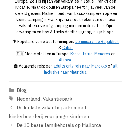
Europa. Zelf is hij fan van vakanties in Italië, Frankrijk en
Kroatië. Maar ook buiten Europa heeft hij al veel van de
wereld gezien. Michiel houdt van basic-kamperen op een
kleine camping in Frankrijk maar ook zeker van een luxe
vakantiehuisje of glamping midden in de natuur. Zijn
ervaringen en tips & tricks deelt hij graag in zijn blogs.
🌴 Populaire verre bestemmingen:
Dominicaanse Republiek
&
Cuba.
🇪🇺 Mooie plekken in Europa:
Kreta
,
Istrië
,
Menorca
en
Alanya.
🏨 Volgende reis: een
adults only reis naar Marokko
of
all
inclusive naar Mauritius
.
Categorieën
Blog
Tags
Nederland
,
Vakantiepark
De leukste vakantieparken met
kinderboerderij voor jonge kinderen
De 10 beste familiehotels op Mallorca