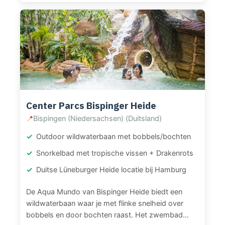
nieuwe glijbanen (Space Bowl, Anaconda en
Cobra). Daarnaast is er een 25-meter
wedstrijdbad, een outdoor spraypark met
interactieve spray-elementen, hot whirlpool,
sauna’s en een peuter- en kleuterbad voor de
allerkleinsten.
Center Parcs Bispinger Heide
📍
Bispingen (Niedersachsen) (Duitsland)
Outdoor wildwaterbaan met bobbels/bochten
Snorkelbad met tropische vissen + Drakenrots
Duitse Lüneburger Heide locatie bij Hamburg
De Aqua Mundo van Bispinger Heide biedt een
wildwaterbaan waar je met flinke snelheid over
bobbels en door bochten raast. Het zwembad