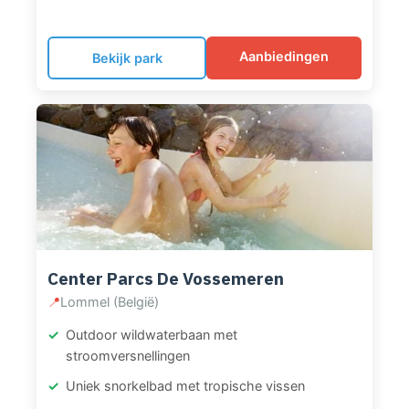
White Water Creek met uitdagende
stroomversnellingen en verschillende bassins is
perfect voor het hele gezin. De drie indoor
Aanbiedingen
Bekijk park
glijbanen zijn uniek: De Waverider (familieglijbaan),
De Dazzler (buisglijbaan met lichteffecten) en De
Cone met centrifuge-effect en scorebord waar je
de snelste tijd kunt halen. Voor kleintjes is er een
indoor spraypark in Texelse stijl. Het zwembad
werkt met chloorarm water via zoutelektrolyse en
heeft een gezellige zwembadbar.
Center Parcs De Vossemeren
📍
Lommel (België)
Outdoor wildwaterbaan met
stroomversnellingen
Uniek snorkelbad met tropische vissen