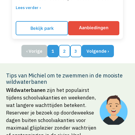
De outdoor wildwaterbaan biedt kolkende
Lees verder ›
stroomversnellingen tussen palmbomen en
exotische planten. Uniek is het rustgevende
kruidenbad waar kruiden aan het water zijn
Aanbiedingen
Bekijk park
toegevoegd. Het Water Playhouse vormt een waar
speelparadijs met interactieve waterkanonnen en
glijbanen voor kinderen. Verder is er een
‹ Vorige
1
2
3
Volgende ›
golfslagbad, familieglijbaan, stroomversnelling,
verwarmd buitenbad en een kinder-doe-bad. Ook
duikintroducties met onderwaterscooter en
Tips van Michiel om te zwemmen in de mooiste
vroege-vogel-zwemmen voor baby’s zijn mogelijk.
wildwaterbanen
Wildwaterbanen
zijn het populairst
tijdens schoolvakanties en weekenden,
wat langere wachttijden betekent.
Reserveer je bezoek op doordeweekse
dagen buiten schoolvakanties voor
maximaal glijplezier zonder wachtrijen