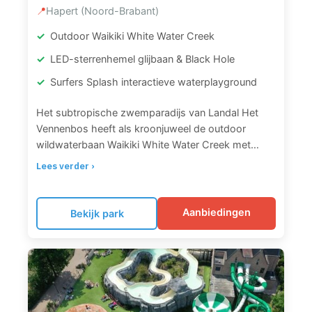
📍
Hapert (Noord-Brabant)
Outdoor Waikiki White Water Creek
LED-sterrenhemel glijbaan & Black Hole
Surfers Splash interactieve waterplayground
Het subtropische zwemparadijs van Landal Het
Vennenbos heeft als kroonjuweel de outdoor
wildwaterbaan Waikiki White Water Creek met
spannende stroomversnellingen. De Wild Wave
Lees verder ›
super slide is een verduisterde glijbaan met LED-
lampjes die als sterrenhemel de weg wijzen. Extra
spectaculair is de Black Hole waterglijbaan. Het
Aanbiedingen
Bekijk park
golfslagbad en de interactieve waterplayground
Surfers Splash Bay met glijbanen, watersproeiers
en speeltoestellen zorgen voor urenlang vermaak.
Voor kinderen zijn er het Kids Junglebad en
KinderDoeBad. Bij mooi weer open je het
buitenzwembad met ligweide. Ontspanning vind je