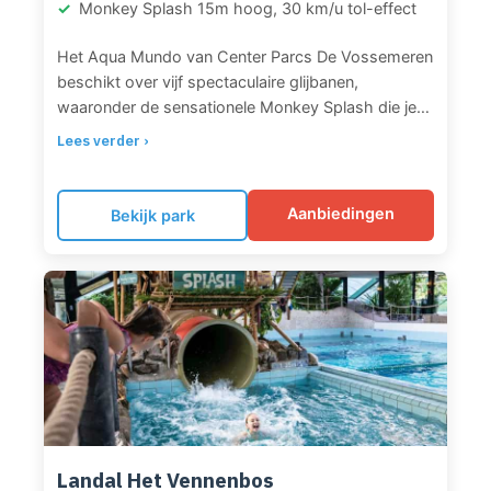
Monkey Splash 15m hoog, 30 km/u tol-effect
Het Aqua Mundo van Center Parcs De Vossemeren
beschikt over vijf spectaculaire glijbanen,
waaronder de sensationele Monkey Splash die je
vanaf 15 meter hoogte met 30 km/u naar beneden
Lees verder ›
slingert door een enorme tol. De outdoor
wildwaterbaan (Wild Water Rapids) biedt
spannende stroomversnellingen. Uniek is het
Aanbiedingen
Bekijk park
snorkelbad waar je tussen tropische vissen zwemt
in een exotische onderwaterwereld. Verder vind je
een golfslagbad, bubbelbaden en speciale
kinderzones met interactieve waterspelen. Buiten
het zwembad ligt het grootste Aquapark van
België op het meer met 100+ opblaasbare
attracties op 4000m².
Landal Het Vennenbos