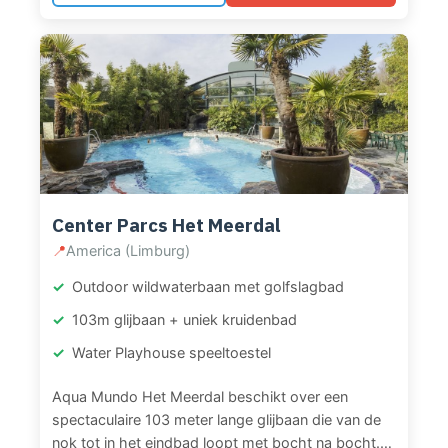
een uniek snorkelbad met een verzonken stad vol
exotische vissen. Verder is er een golfslagbad,
verwarmd buitenbad en twee kinderbaden met
jungle-thema. Kinderen kunnen zelfs een
duikintroductie doen met onderwaterscooter. Het
zwembad combineert tropische sferen met top
waterattracties.
Center Parcs Het Meerdal
📍
America (Limburg)
Outdoor wildwaterbaan met golfslagbad
103m glijbaan + uniek kruidenbad
Water Playhouse speeltoestel
Aqua Mundo Het Meerdal beschikt over een
spectaculaire 103 meter lange glijbaan die van de
nok tot in het eindbad loopt met bocht na bocht.