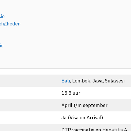
ië
rdigheden
ië
Bali
, Lombok, Java, Sulawesi
15,5 uur
April t/m september
Ja (Visa on Arrival)
DTP vaccinatie en Hepatitis A