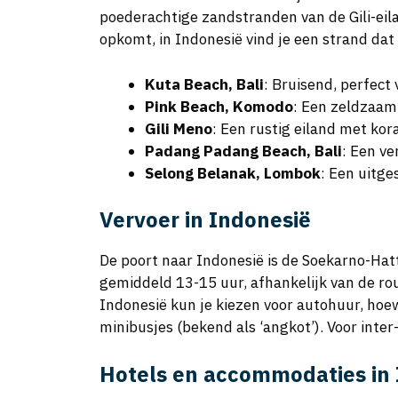
poederachtige zandstranden van de Gili-eilan
opkomt, in Indonesië vind je een strand dat b
Kuta Beach, Bali
: Bruisend, perfect
Pink Beach, Komodo
: Een zeldzaam
Gili Meno
: Een rustig eiland met kor
Padang Padang Beach, Bali
: Een ve
Selong Belanak, Lombok
: Een uitge
Vervoer in Indonesië
De poort naar Indonesië is de Soekarno-Hat
gemiddeld 13-15 uur, afhankelijk van de ro
Indonesië kun je kiezen voor autohuur, hoe
minibusjes (bekend als ‘angkot’). Voor inte
Hotels en accommodaties in 
Indonesië biedt diverse accommodaties: van b