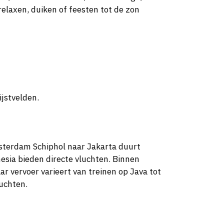
 relaxen, duiken of feesten tot de zon
jstvelden.
msterdam Schiphol naar Jakarta duurt
sia bieden directe vluchten. Binnen
r vervoer varieert van treinen op Java tot
luchten.
p toeristische plekken zoals Bali en Java