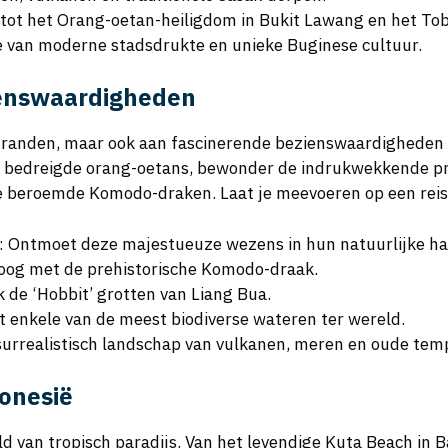
 tot het Orang-oetan-heiligdom in Bukit Lawang en het To
e van moderne stadsdrukte en unieke Buginese cultuur.
zienswaardigheden
 stranden, maar ook aan fascinerende bezienswaardigheden 
bedreigde orang-oetans, bewonder de indrukwekkende prehi
e beroemde Komodo-draken. Laat je meevoeren op een reis
: Ontmoet deze majestueuze wezens in hun natuurlijke ha
n oog met de prehistorische Komodo-draak.
k de ‘Hobbit’ grotten van Liang Bua.
t enkele van de meest biodiverse wateren ter wereld.
surrealistisch landschap van vulkanen, meren en oude tem
onesië
 van tropisch paradijs. Van het levendige Kuta Beach in Bali