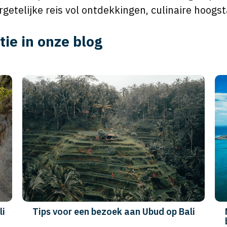
rgetelijke reis vol ontdekkingen, culinaire hoog
tie in onze blog
Rondreizen in Zuid-Oost Azië: Ontdek
de 12 mooiste plekken!