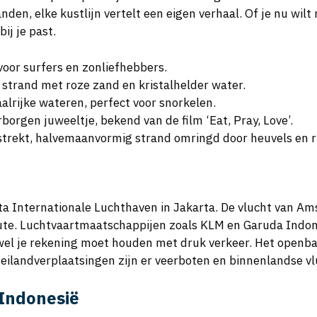
den, elke kustlijn vertelt een eigen verhaal. Of je nu wilt
ij je past.
 voor surfers en zonliefhebbers.
 strand met roze zand en kristalhelder water.
aalrijke wateren, perfect voor snorkelen.
rborgen juweeltje, bekend van de film ‘Eat, Pray, Love’.
strekt, halvemaanvormig strand omringd door heuvels en ri
ta Internationale Luchthaven in Jakarta. De vlucht van A
ute. Luchtvaartmaatschappijen zoals KLM en Garuda Indone
wel je rekening moet houden met druk verkeer. Het openbaa
r-eilandverplaatsingen zijn er veerboten en binnenlandse v
Indonesië
udgetvriendelijke hostels tot luxe all-inclusive resorts. O