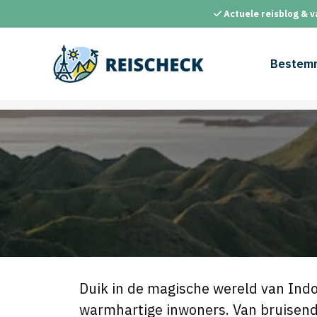
Ga
Actuele reisblog & v
naar
de
inhoud
Bestem
Duik in de magische wereld van In
warmhartige inwoners. Van bruisende