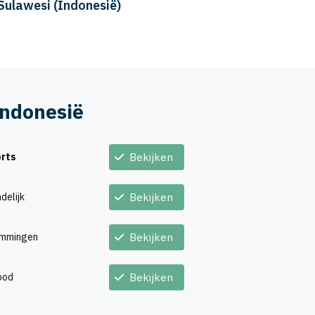
Indonesië
rts
Bekijken
delijk
Bekijken
emmingen
Bekijken
bod
Bekijken