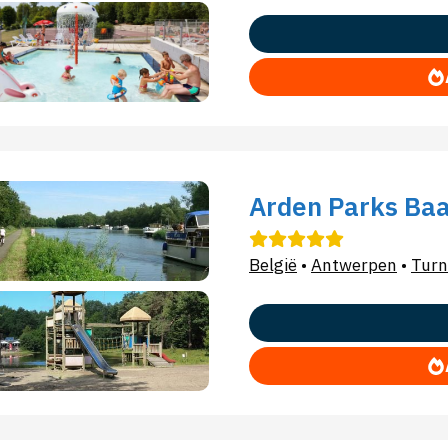
Arden Parks Baa
België
•
Antwerpen
•
Turn