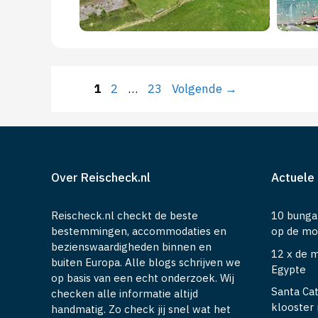
Pagina
Pagina
Pagina
1
2
…
23
Volgende
→
Over Reischeck.nl
Actuele 
Reischeck.nl checkt de beste
10 bunga
bestemmingen, accommodaties en
op de moo
bezienswaardigheden binnen en
12 x de 
buiten Europa. Alle blogs schrijven we
Egypte
op basis van een echt onderzoek. Wij
Santa Cat
checken alle informatie altijd
klooster 
handmatig. Zo check jij snel wat het