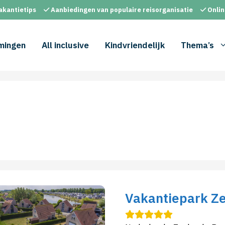
akantietips
Aanbiedingen van populaire reisorganisatie
Onlin
mingen
All inclusive
Kindvriendelijk
Thema’s
Vakantiepark Z