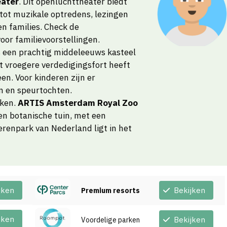
ater
. Dit openluchttheater biedt
 tot muzikale optredens, lezingen
en families. Check de
or familievoorstellingen.
s een prachtig middeleeuws kasteel
t vroegere verdedigingsfort heeft
n. Voor kinderen zijn er
en en speurtochten.
eken.
ARTIS Amsterdam Royal Zoo
een botanische tuin, met een
erenpark van Nederland ligt in het
jken
Bekijken
Premium resorts
jken
Bekijken
Voordelige parken