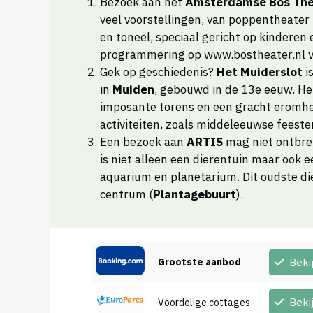
Bezoek aan het
Amsterdamse Bos The
veel voorstellingen, van poppentheater
en toneel, speciaal gericht op kinderen 
programmering op www.bostheater.nl vo
Gek op geschiedenis?
Het Muiderslot
i
in
Muiden
, gebouwd in de 13e eeuw. He
imposante torens en een gracht eromhee
activiteiten, zoals middeleeuwse feest
Een bezoek aan
ARTIS
mag niet ontbr
is niet alleen een dierentuin maar ook 
aquarium en planetarium. Dit oudste di
centrum (
Plantagebuurt
).
Grootste aanbod
Beki
Beki
Voordelige cottages