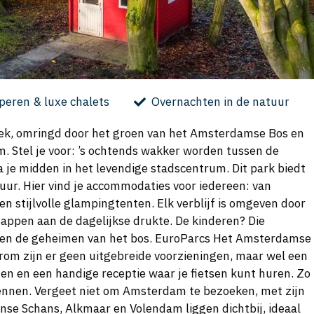
eren & luxe chalets
Overnachten in de natuur
iek, omringd door het groen van het Amsterdamse Bos en
. Stel je voor: ’s ochtends wakker worden tussen de
a je midden in het levendige stadscentrum. Dit park biedt
uur. Hier vind je accommodaties voor iedereen: van
n stijlvolle glampingtenten. Elk verblijf is omgeven door
appen aan de dagelijkse drukte. De kinderen? Die
kken de geheimen van het bos. EuroParcs Het Amsterdamse
rom zijn er geen uitgebreide voorzieningen, maar wel een
en en een handige receptie waar je fietsen kunt huren. Zo
ennen. Vergeet niet om Amsterdam te bezoeken, met zijn
se Schans, Alkmaar en Volendam liggen dichtbij, ideaal