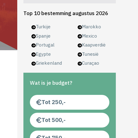
Top 10 bestemming augustus 2026
Turkije
Marokko
Spanje
Mexico
Portugal
Kaapverdië
Egypte
Tunesië
Griekenland
Curaçao
Wat is je budget?
Tot 250,-
Tot 500,-
Tot 750,-