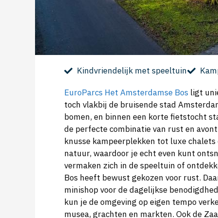
Kindvriendelijk met speeltuin
Kamp
EuroParcs Het Amsterdamse Bos
ligt un
toch vlakbij de bruisende stad Amsterdam
bomen, en binnen een korte fietstocht st
de perfecte combinatie van rust en avont
knusse kampeerplekken tot luxe chalets e
natuur, waardoor je echt even kunt ontsn
vermaken zich in de speeltuin of ontde
Bos heeft bewust gekozen voor rust. Daa
minishop voor de dagelijkse benodigdhed
kun je de omgeving op eigen tempo verk
musea, grachten en markten. Ook de Zaan