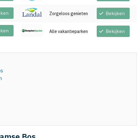
jken
Bekijken
Zorgeloos genieten
jken
Bekijken
Alle vakantieparken
os
m
damse Bos