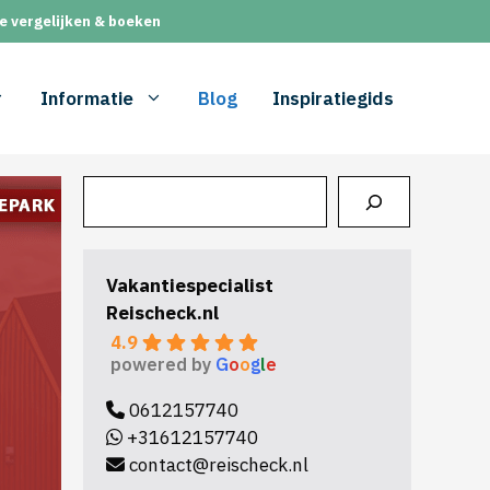
e vergelijken & boeken
Informatie
Blog
Inspiratiegids
Zoeken
Vakantiespecialist
Reischeck.nl
4.9
powered by
G
o
o
g
l
e
0612157740
+31612157740
contact@reischeck.nl