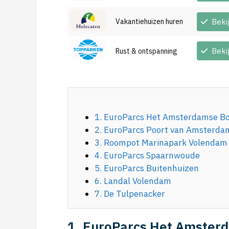
Vakantiehuizen huren
Beki
Beki
Rust & ontspanning
1. EuroParcs Het Amsterdamse B
2. EuroParcs Poort van Amsterda
3. Roompot Marinapark Volendam
4. EuroParcs Spaarnwoude
5. EuroParcs Buitenhuizen
6. Landal Volendam
7. De Tulpenacker
1. EuroParcs Het Amster