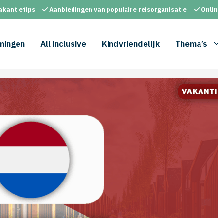
akantietips
Aanbiedingen van populaire reisorganisatie
Onlin
mingen
All inclusive
Kindvriendelijk
Thema’s