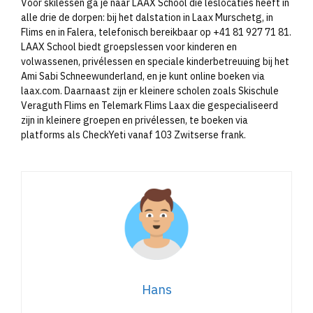
Voor skilessen ga je naar LAAX School die leslocaties heeft in
alle drie de dorpen: bij het dalstation in Laax Murschetg, in
Flims en in Falera, telefonisch bereikbaar op +41 81 927 71 81.
LAAX School biedt groepslessen voor kinderen en
volwassenen, privélessen en speciale kinderbetreuuing bij het
Ami Sabi Schneewunderland, en je kunt online boeken via
laax.com. Daarnaast zijn er kleinere scholen zoals Skischule
Veraguth Flims en Telemark Flims Laax die gespecialiseerd
zijn in kleinere groepen en privélessen, te boeken via
platforms als CheckYeti vanaf 103 Zwitserse frank.​
Hans