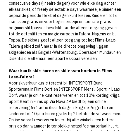
consecutive days (lineaire dagen) voor wie elke dag achter
elkaar skiet, of freely selectable days waarmee je binnen een
bepaalde periode flexibel dagen kunt kiezen. Kinderen tot 6
jaar skiën gratis en voor beginners zijn er speciale gratis
beginnersliftpassen beschikbaar die alleen toegang geven
tot de oefenliften en magic carpets in Falera, Nagens en bij
Foppa. De skipas geeft alleen toegang tot het Flims-Laax-
Falera gebied zelf, maar in de directe omgeving liggen
skigebieden als Brigels-Waltensburg, Obersaxen Mundaun en
Disentis die allemaal een aparte skipas vereisen.
Waar kan ik ski’s huren en skilessen boeken in Flims-
Laax-Falera?
Voor skiverhuur kun je terecht bij INTERSPORT Bundi
Sportarena in Flims Dorf en INTERSPORT Menzli Sport in Laax
Dorf, waar je online kunt reserveren en tot 10% korting krijgt.
Sport Beat in Flims op Via Nova 49 biedt bij een online
reservering 6+1 actie (huur 6 dagen, krijg de 7e gratis) en
kinderen tot 10 jaar huren gratis bij 2 betalende volwassenen.
Online vooraf reserveren levert bij alle winkels een betere
prijs op dan wanneer je ter plekke hetzelfde materiaal huurt.