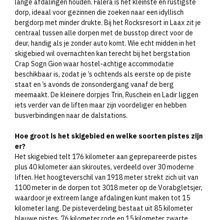
lange afdalingen houden. Falera is het kleinste en rustigste
dorp, ideaal voor gezinnen die zoeken naar een idyllisch
bergdorp met minder drukte. Bij het Rocksresort in Laax zit je
centraal tussen alle dorpen met de busstop direct voor de
deur, handig als je zonder auto komt. Wie echt midden in het
skigebied wil overnachten kan terecht bij het bergstation
Crap Sogn Gion waar hostel-achtige accommodatie
beschikbaar is, zodat je ’s ochtends als eerste op de piste
staat en ’s avonds de zonsondergang vanaf de berg
meemaakt. De kleinere dorpjes Trin, Ruschein en Ladir liggen
iets verder van de liften maar zijn voordeliger en hebben
busverbindingen naar de dalstations.
Hoe groot is het skigebied en welke soorten pistes zijn
er?
Het skigebied telt 176 kilometer aan geprepareerde pistes
plus 40 kilometer aan skiroutes, verdeeld over 30 moderne
liften. Het hoogteverschil van 1918 meter strekt zich uit van
1100 meter in de dorpen tot 3018 meter op de Vorabgletsjer,
waardoor je extreem lange afdalingen kunt maken tot 15
kilometer lang. De pisteverdeling bestaat uit 85 kilometer
blauwe pistes, 76 kilometer rode en 15 kilometer zwarte.