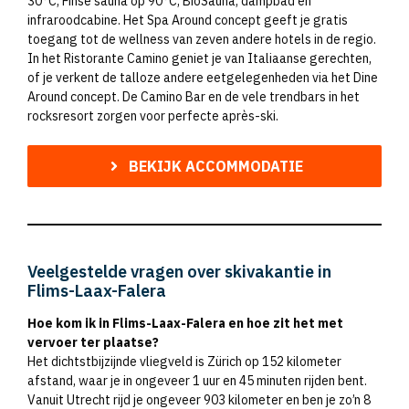
30°C, Finse sauna op 90°C, BioSauna, dampbad en
infraroodcabine. Het Spa Around concept geeft je gratis
toegang tot de wellness van zeven andere hotels in de regio.
In het Ristorante Camino geniet je van Italiaanse gerechten,
of je verkent de talloze andere eetgelegenheden via het Dine
Around concept. De Camino Bar en de vele trendbars in het
rocksresort zorgen voor perfecte après-ski.
BEKIJK ACCOMMODATIE
Veelgestelde vragen over skivakantie in
Flims-Laax-Falera
Hoe kom ik in Flims-Laax-Falera en hoe zit het met
vervoer ter plaatse?
Het dichtstbijzijnde vliegveld is Zürich op 152 kilometer
afstand, waar je in ongeveer 1 uur en 45 minuten rijden bent.
Vanuit Utrecht rijd je ongeveer 903 kilometer en ben je zo’n 8