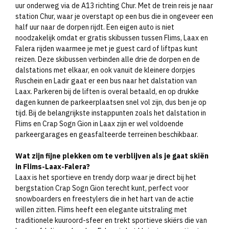
uur onderweg via de A13 richting Chur. Met de trein reis je naar
station Chur, waar je overstapt op een bus die in ongeveer een
half uur naar de dorpen rijdt. Een eigen auto is niet
noodzakelijk omdat er gratis skibussen tussen Flims, Laax en
Falera rijden waarmee je met je guest card of liftpas kunt
reizen. Deze skibussen verbinden alle drie de dorpen en de
dalstations met elkaar, en ook vanuit de kleinere dorpjes
Ruschein en Ladir gaat er een bus naar het dalstation van
Laax. Parkeren bij de liften is overal betaald, en op drukke
dagen kunnen de parkeerplaatsen snel vol zijn, dus ben je op
tijd. Bij de belangrijkste instappunten zoals het dalstation in
Flims en Crap Sogn Gion in Laax zijn er wel voldoende
parkeergarages en geasfalteerde terreinen beschikbaar.
Wat zijn fijne plekken om te verblijven als je gaat skiën
in Flims-Laax-Falera?
Laax is het sportieve en trendy dorp waar je direct bij het
bergstation Crap Sogn Gion terecht kunt, perfect voor
snowboarders en freestylers die in het hart van de actie
willen zitten. Flims heeft een elegante uitstraling met
traditionele kuuroord-sfeer en trekt sportieve skiërs die van