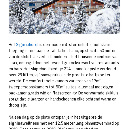
Het
Signinahotel
is een modern 4-sterrenhotel met ski-in
toegang direct aan de Talstation Laax, op slechts 50 meter
van de skilift. Je verblijft midden in het bruisende centrum van
Laax, omringd door het levendige rocksresort vol restaurants
en bars. Het skigebied biedt je 224 kilometer piste verdeeld
over 29 liften, vijf snowparks en de grootste halfpipe ter
wereld. De comfortabele kamers variëren van 17m²
tweepersoonskamers tot 50m² suites, allemaal met eigen
badkamer, gratis wifi en flatscreen-tv. De verwarmde skikluis
zorgt dat je laarzen en handschoenen elke ochtend warm en
droog zijn.
Na een dag op de piste ontspan je in het uitgebreide
signinawellness
met een 12,5 meter lang binnenzwembad op