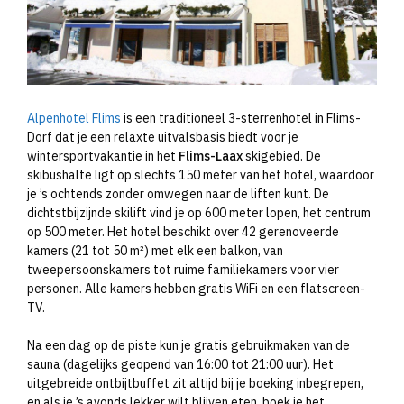
Alpenhotel Flims
is een traditioneel 3-sterrenhotel in Flims-
Dorf dat je een relaxte uitvalsbasis biedt voor je
wintersportvakantie in het
Flims-Laax
skigebied. De
skibushalte ligt op slechts 150 meter van het hotel, waardoor
je ’s ochtends zonder omwegen naar de liften kunt. De
dichtstbijzijnde skilift vind je op 600 meter lopen, het centrum
op 500 meter. Het hotel beschikt over 42 gerenoveerde
kamers (21 tot 50 m²) met elk een balkon, van
tweepersoonskamers tot ruime familiekamers voor vier
personen. Alle kamers hebben gratis WiFi en een flatscreen-
TV.
Na een dag op de piste kun je gratis gebruikmaken van de
sauna (dagelijks geopend van 16:00 tot 21:00 uur). Het
uitgebreide ontbijtbuffet zit altijd bij je boeking inbegrepen,
en als je ’s avonds lekker wilt blijven eten, boek je het