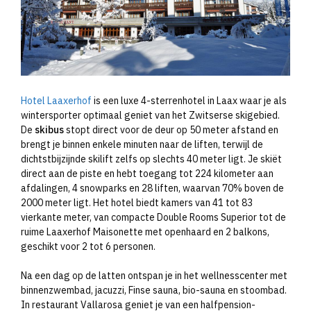
Hotel Laaxerhof
is een luxe 4-sterrenhotel in Laax waar je als
wintersporter optimaal geniet van het Zwitserse skigebied.
De
skibus
stopt direct voor de deur op 50 meter afstand en
brengt je binnen enkele minuten naar de liften, terwijl de
dichtstbijzijnde skilift zelfs op slechts 40 meter ligt. Je skiët
direct aan de piste en hebt toegang tot 224 kilometer aan
afdalingen, 4 snowparks en 28 liften, waarvan 70% boven de
2000 meter ligt. Het hotel biedt kamers van 41 tot 83
vierkante meter, van compacte Double Rooms Superior tot de
ruime Laaxerhof Maisonette met openhaard en 2 balkons,
geschikt voor 2 tot 6 personen.
Na een dag op de latten ontspan je in het wellnesscenter met
binnenzwembad, jacuzzi, Finse sauna, bio-sauna en stoombad.
In restaurant Vallarosa geniet je van een halfpension-