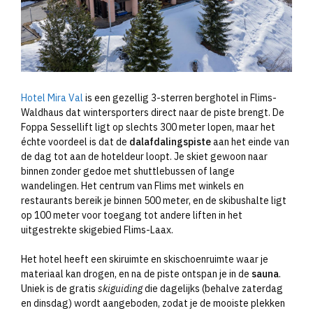
Hotel Mira Val
is een gezellig 3-sterren berghotel in Flims-
Waldhaus dat wintersporters direct naar de piste brengt. De
Foppa Sessellift ligt op slechts 300 meter lopen, maar het
échte voordeel is dat de
dalafdalingspiste
aan het einde van
de dag tot aan de hoteldeur loopt. Je skiet gewoon naar
binnen zonder gedoe met shuttlebussen of lange
wandelingen. Het centrum van Flims met winkels en
restaurants bereik je binnen 500 meter, en de skibushalte ligt
op 100 meter voor toegang tot andere liften in het
uitgestrekte skigebied Flims-Laax.
Het hotel heeft een skiruimte en skischoenruimte waar je
materiaal kan drogen, en na de piste ontspan je in de
sauna
.
Uniek is de gratis
skiguiding
die dagelijks (behalve zaterdag
en dinsdag) wordt aangeboden, zodat je de mooiste plekken