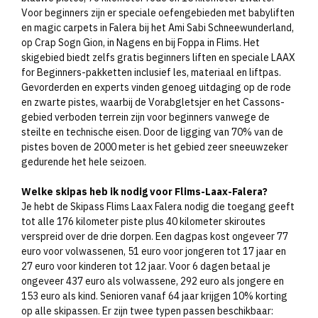
Voor beginners zijn er speciale oefengebieden met babyliften
en magic carpets in Falera bij het Ami Sabi Schneewunderland,
op Crap Sogn Gion, in Nagens en bij Foppa in Flims. Het
skigebied biedt zelfs gratis beginners liften en speciale LAAX
for Beginners-pakketten inclusief les, materiaal en liftpas.
Gevorderden en experts vinden genoeg uitdaging op de rode
en zwarte pistes, waarbij de Vorabgletsjer en het Cassons-
gebied verboden terrein zijn voor beginners vanwege de
steilte en technische eisen. Door de ligging van 70% van de
pistes boven de 2000 meter is het gebied zeer sneeuwzeker
gedurende het hele seizoen.​
Welke skipas heb ik nodig voor Flims-Laax-Falera?
Je hebt de Skipass Flims Laax Falera nodig die toegang geeft
tot alle 176 kilometer piste plus 40 kilometer skiroutes
verspreid over de drie dorpen. Een dagpas kost ongeveer 77
euro voor volwassenen, 51 euro voor jongeren tot 17 jaar en
27 euro voor kinderen tot 12 jaar. Voor 6 dagen betaal je
ongeveer 437 euro als volwassene, 292 euro als jongere en
153 euro als kind. Senioren vanaf 64 jaar krijgen 10% korting
op alle skipassen. Er zijn twee typen passen beschikbaar: