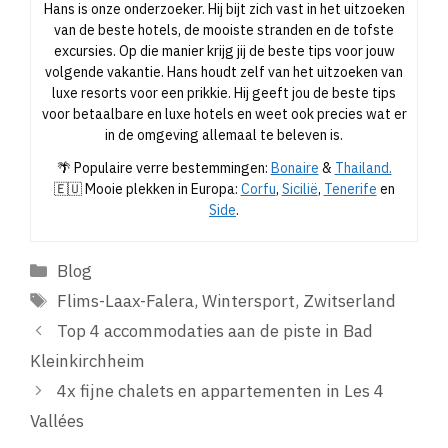
Hans is onze onderzoeker. Hij bijt zich vast in het uitzoeken
van de beste hotels, de mooiste stranden en de tofste
excursies. Op die manier krijg jij de beste tips voor jouw
volgende vakantie. Hans houdt zelf van het uitzoeken van
luxe resorts voor een prikkie. Hij geeft jou de beste tips
voor betaalbare en luxe hotels en weet ook precies wat er
in de omgeving allemaal te beleven is.
🌴 Populaire verre bestemmingen:
Bonaire
&
Thailand.
🇪🇺 Mooie plekken in Europa:
Corfu
,
Sicilië
,
Tenerife
en
Side
.
Categorieën
Blog
Tags
Flims-Laax-Falera
,
Wintersport
,
Zwitserland
Top 4 accommodaties aan de piste in Bad
Kleinkirchheim
4x fijne chalets en appartementen in Les 4
Vallées