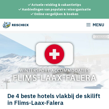
Ga
Actuele reisblog & vakantietips
naar
Aanbiedingen van populaire reisorganisatie
Online vergelijken & boeken
de
inhoud
MENU
De 4 beste hotels vlakbij de skilift
in Flims-Laax-Falera