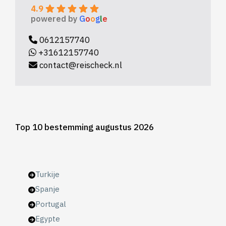
4.9
powered by
G
o
o
g
l
e
0612157740
+31612157740
contact@reischeck.nl
Top 10 bestemming augustus 2026
Turkije
Spanje
Portugal
Egypte