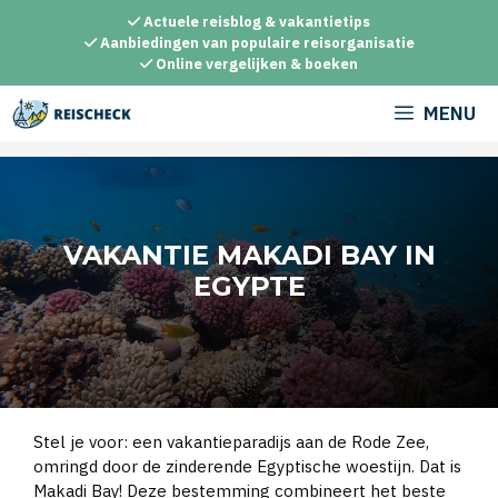
Ga
Actuele reisblog & vakantietips
naar
Aanbiedingen van populaire reisorganisatie
Online vergelijken & boeken
de
inhoud
MENU
VAKANTIE MAKADI BAY IN
EGYPTE
Stel je voor: een vakantieparadijs aan de Rode Zee,
omringd door de zinderende Egyptische woestijn. Dat is
Makadi Bay! Deze bestemming combineert het beste