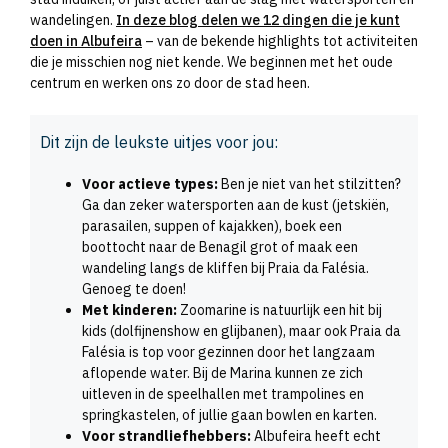
wandelingen.
In deze blog delen we 12 dingen die je kunt
doen in Albufeira
– van de bekende highlights tot activiteiten
die je misschien nog niet kende. We beginnen met het oude
centrum en werken ons zo door de stad heen.
Dit zijn de leukste uitjes voor jou:
Voor actieve types:
Ben je niet van het stilzitten?
Ga dan zeker watersporten aan de kust (jetskiën,
parasailen, suppen of kajakken), boek een
boottocht naar de Benagil grot of maak een
wandeling langs de kliffen bij Praia da Falésia.
Genoeg te doen!
Met kinderen:
Zoomarine is natuurlijk een hit bij
kids (dolfijnenshow en glijbanen), maar ook Praia da
Falésia is top voor gezinnen door het langzaam
aflopende water. Bij de Marina kunnen ze zich
uitleven in de speelhallen met trampolines en
springkastelen, of jullie gaan bowlen en karten.
Voor strandliefhebbers:
Albufeira heeft echt