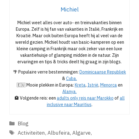
Michiel
Michiel weet alles over auto- en treinvakanties binnen
Europa. Zelf is hij fan van vakanties in Italië, Frankrijk en
Kroatië. Maar ook buiten Europa heeft hij al veel van de
wereld gezien. Michiel houdt van basic-kamperen op een
kleine camping in Frankrijk maar ook zeker van een luxe
vakantiehuisje of glamping midden in de natuur. Zijn
ervaringen en tips & tricks deelt hij graag in zijn blogs.
🌴 Populaire verre bestemmingen:
Dominicaanse Republiek
&
Cuba.
🇪🇺 Mooie plekken in Europa:
Kreta
,
Istrië
,
Menorca
en
Alanya.
🏨 Volgende reis: een
adults only reis naar Marokko
of
all
inclusive naar Mauritius
.
Categorieën
Blog
Tags
Activiteiten
,
Albufeira
,
Algarve
,