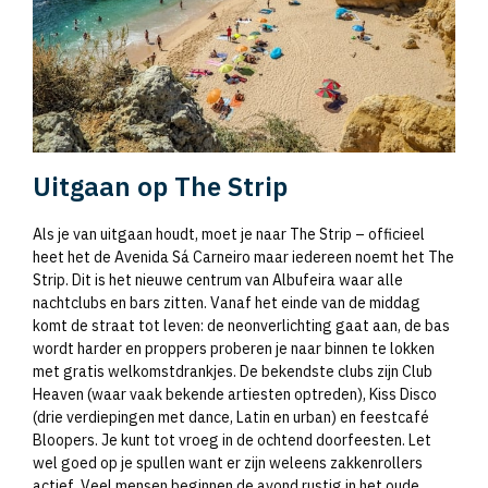
Uitgaan op The Strip
Als je van uitgaan houdt, moet je naar The Strip – officieel
heet het de Avenida Sá Carneiro maar iedereen noemt het The
Strip. Dit is het nieuwe centrum van Albufeira waar alle
nachtclubs en bars zitten. Vanaf het einde van de middag
komt de straat tot leven: de neonverlichting gaat aan, de bas
wordt harder en proppers proberen je naar binnen te lokken
met gratis welkomstdrankjes. De bekendste clubs zijn Club
Heaven (waar vaak bekende artiesten optreden), Kiss Disco
(drie verdiepingen met dance, Latin en urban) en feestcafé
Bloopers. Je kunt tot vroeg in de ochtend doorfeesten. Let
wel goed op je spullen want er zijn weleens zakkenrollers
actief. Veel mensen beginnen de avond rustig in het oude