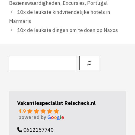
Bezienswaardigheden
,
Excursies
,
Portugal
10x de leukste kindvriendelijke hotels in
Marmaris
10x de leukste dingen om te doen op Naxos
Zoeken
Vakantiespecialist Reischeck.nl
4.9
powered by
G
o
o
g
l
e
0612157740