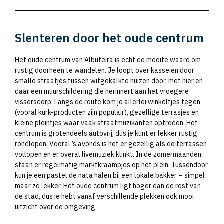
Slenteren door het oude centrum
Het oude centrum van Albufeira is echt de moeite waard om
rustig doorheen te wandelen. Je loopt over kasseien door
smalle straatjes tussen witgekalkte huizen door, met hier en
daar een muurschildering die herinnert aan het vroegere
vissersdorp. Langs de route kom je allerlei winkeltjes tegen
(vooral kurk-producten zijn populair), gezellige terrasjes en
kleine pleintjes waar vaak straatmuzikanten optreden. Het
centrum is grotendeels autovrij, dus je kunt er lekker rustig
rondlopen. Vooral ’s avonds is het er gezellig als de terrassen
vollopen en er overal livemuziek klinkt. In de zomermaanden
staan er regelmatig marktkraampjes op het plein. Tussendoor
kun je een pastel de nata halen bij een lokale bakker – simpel
maar zo lekker. Het oude centrum ligt hoger dan de rest van
de stad, dus je hebt vanaf verschillende plekken ook mooi
uitzicht over de omgeving.