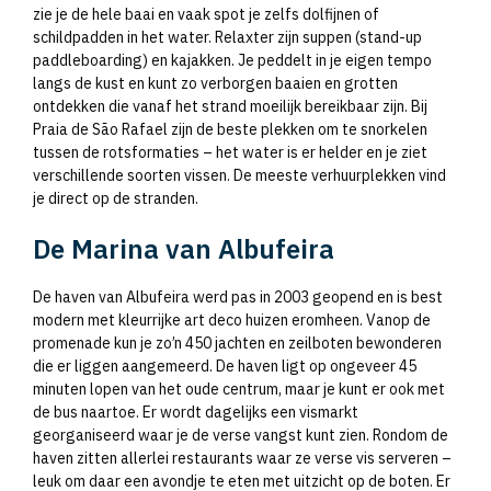
zie je de hele baai en vaak spot je zelfs dolfijnen of
schildpadden in het water. Relaxter zijn suppen (stand-up
paddleboarding) en kajakken. Je peddelt in je eigen tempo
langs de kust en kunt zo verborgen baaien en grotten
ontdekken die vanaf het strand moeilijk bereikbaar zijn. Bij
Praia de São Rafael zijn de beste plekken om te snorkelen
tussen de rotsformaties – het water is er helder en je ziet
verschillende soorten vissen. De meeste verhuurplekken vind
je direct op de stranden.
De Marina van Albufeira
De haven van Albufeira werd pas in 2003 geopend en is best
modern met kleurrijke art deco huizen eromheen. Vanop de
promenade kun je zo’n 450 jachten en zeilboten bewonderen
die er liggen aangemeerd. De haven ligt op ongeveer 45
minuten lopen van het oude centrum, maar je kunt er ook met
de bus naartoe. Er wordt dagelijks een vismarkt
georganiseerd waar je de verse vangst kunt zien. Rondom de
haven zitten allerlei restaurants waar ze verse vis serveren –
leuk om daar een avondje te eten met uitzicht op de boten. Er