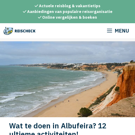
Ga
Actuele reisblog & vakantietips
naar
Aanbiedingen van populaire reisorganisatie
Online vergelijken & boeken
de
inhoud
MENU
Wat te doen in Albufeira? 12
ultieme activiteiten!