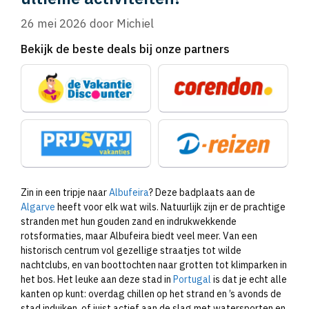
26 mei 2026
door
Michiel
Bekijk de beste deals bij onze partners
Zin in een tripje naar
Albufeira
? Deze badplaats aan de
Algarve
heeft voor elk wat wils. Natuurlijk zijn er de prachtige
stranden met hun gouden zand en indrukwekkende
rotsformaties, maar Albufeira biedt veel meer. Van een
historisch centrum vol gezellige straatjes tot wilde
nachtclubs, en van boottochten naar grotten tot klimparken in
het bos. Het leuke aan deze stad in
Portugal
is dat je echt alle
kanten op kunt: overdag chillen op het strand en ’s avonds de
stad induiken, of juist actief aan de slag met watersporten en