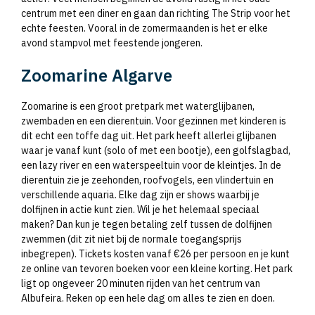
centrum met een diner en gaan dan richting The Strip voor het
echte feesten. Vooral in de zomermaanden is het er elke
avond stampvol met feestende jongeren.
Zoomarine Algarve
Zoomarine is een groot pretpark met waterglijbanen,
zwembaden en een dierentuin. Voor gezinnen met kinderen is
dit echt een toffe dag uit. Het park heeft allerlei glijbanen
waar je vanaf kunt (solo of met een bootje), een golfslagbad,
een lazy river en een waterspeeltuin voor de kleintjes. In de
dierentuin zie je zeehonden, roofvogels, een vlindertuin en
verschillende aquaria. Elke dag zijn er shows waarbij je
dolfijnen in actie kunt zien. Wil je het helemaal speciaal
maken? Dan kun je tegen betaling zelf tussen de dolfijnen
zwemmen (dit zit niet bij de normale toegangsprijs
inbegrepen). Tickets kosten vanaf €26 per persoon en je kunt
ze online van tevoren boeken voor een kleine korting. Het park
ligt op ongeveer 20 minuten rijden van het centrum van
Albufeira. Reken op een hele dag om alles te zien en doen.