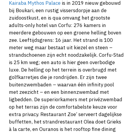
Kairaba Mythos Palace
is in 2019 nieuw gebouwd
bij Boukari, een rustig vissersdorpje aan de
zuidoostkust, en is qua omvang het grootste
adults-only hotel van Corfu: 276 kamers in
meerdere gebouwen op een groene helling boven
zee. Leeftijdsgrens: 16 jaar. Het strand is 100
meter weg maar bestaat uit kiezel en steen –
strandschoenen zijn echt noodzakelijk. Corfu-Stad
is 25 km weg; een auto is hier geen overbodige
luxe. De helling op het terrein is overbrugd met
golfkarretjes die je rondrijden. Er zijn twee
buitenzwembaden – waarvan één infinity pool
met zeezicht – en een binnenzwembad met
ligbedden. De superiorkamers met privézwembad
op het terras zijn de comfortabelste keuze voor
extra privacy. Restaurant Zoe’ serveert dagelijkse
buffetten, het strandrestaurant Olea doet Grieks
à la carte, en Ouranos is het rooftop fine dining