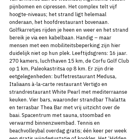
pijnbomen en cipressen. Het complex telt vijf
hoogte-niveaus; het strand ligt helemaal
onderaan, het hoofdrestaurant bovenaan.
Golfkarretjes rijden je heen en weer en het strand
bereik je via een kabelbaan. Handig – maar
mensen met een mobiliteitsbeperking zijn hier
duidelijk niet op hun plek. Leeftijdsgrens: 16 jaar.
270 kamers, luchthaven 15 km, de Corfu Golf Club
op 1 km, Paleokastritsa op 8 km. Er zijn drie
eetgelegenheden: buffetrestaurant Medusa,
Italiaans à-la-carte restaurant Vertigo en
strandrestaurant White Pearl met mediterraanse
keuken. Vier bars, waaronder strandbar Thalatta
en terrasbar Thea Bar met vrij uitzicht over de
baai. Spacentrum met sauna, stoombad en
verwarmd binnenzwembad. Tennis en
beachvolleybal overdag gratis; één keer per week
een gratis wijndegustatie of kookles. Het ‘Hidden