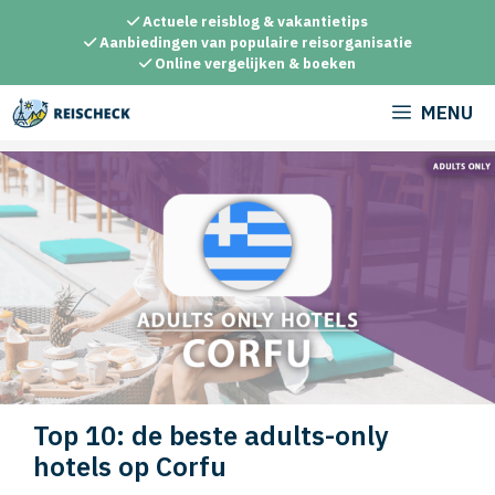
Ga
Actuele reisblog & vakantietips
naar
Aanbiedingen van populaire reisorganisatie
Online vergelijken & boeken
de
inhoud
MENU
Top 10: de beste adults-only
hotels op Corfu