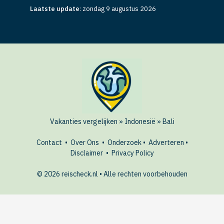
Laatste update
:
zondag 9 augustus 2026
Vakanties vergelijken
»
Indonesië
»
Bali
Contact
•
Over Ons
•
Onderzoek
•
Adverteren
•
Disclaimer
•
Privacy Policy
© 2026 reischeck.nl • Alle rechten voorbehouden
AANBIEDINGEN
Bekijk hotels in Bali