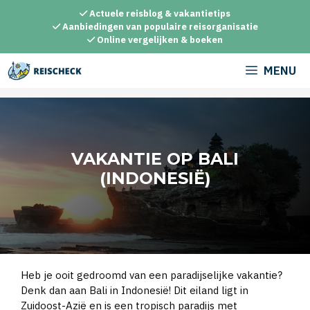
Ga
Actuele reisblog & vakantietips
naar
Aanbiedingen van populaire reisorganisatie
Online vergelijken & boeken
de
inhoud
MENU
VAKANTIE OP BALI
(INDONESIË)
Heb je ooit gedroomd van een paradijselijke vakantie?
Denk dan aan Bali in Indonesië! Dit eiland ligt in
Zuidoost-Azië en is een tropisch paradijs met