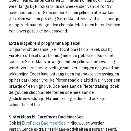
Goed nieuws: Sinterklaas en zijn Pieten komen ook in 2026
weer langs bij EuroParcs! In de weekenden van 14 tot 17
november en 5 tot 8 december kunnen jullie op alle parken
genieten van een gezellig Sinterklaasfeest. Zet je schoentje,
ga op zoek naar de gouden chocoladeletter en beleef samen
een onvergetelijke pakjesavond.
Extra uitgebreid programma op Texel
Dit jaar vindt de landelijke intocht plaats op Texel, dus bij
EuroParcs Texel staat er nóg meer te gebeuren! Boek het
speciale Sinterklaas arrangement en jullie vakantiewoning
wordt versierd met gezellige sint-versieringen en gevuld met
lekkernijen. Ieder kind ontvangt een ingepakte verrassing en
op het park lopen vrolijke Pieten rond die altijd in zijn voor een
praatje of een high five. Doe mee aan de Pietentraining, zoek
de gouden chocoladeletter en doe mee aan de
gedichtenwedstrijd. Natuurlijk mag ieder kind ook zijn
schoentje zetten!
Sinterklaas bij EuroParcs Bad MeerSee
Ook bij
EuroParcs Bad MeerSee
in Nieuwvliet worden
verschillende extra sinterklaas-activiteiten georganiseerd.