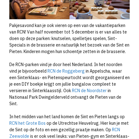
Pakjesavond kan je ook vieren op een van de vakantieparken
van RCN! Van half november tot 5 december is er van alles te
doen op deze parken: knutselen, spelletjes spelen, Sint-
Specials in de brasserie en natuurlijk het bezoek van de Sint en
Pieten. Kinderen mogen hun schoentje zetten in de brasserie.
De RCN-parken vind je door heel Nederland. In het noorden
vind je bijvoorbeeld
RCN de Roggeberg
in Appelscha, waar
een Sinterklaas- en Pietenspeurtocht wordt georganiseerd en
je een DIY boekje krijgt om jullie bungalow compleet te
versieren in Sinterklaasstijl. Ook
RCN de Noordster
in
Nationaal Park Dwingelderveld ontvangt de Pieten van de
Sint.
In het midden van het land komen de Sint en Pieten langs op
RCN het Grote Bos
op de Utrechtse Heuvelrug. Hier kun je met
de Sint op de foto en een gezellig praatje maken. Op
RCN
Zeewolde
is er ook veel leuks: van Pieten-gym en Sinterklaas-