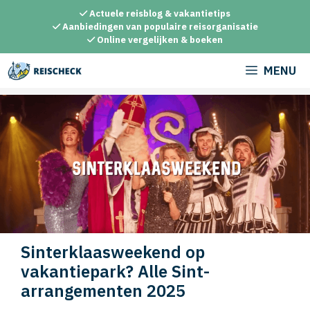
Ga
Actuele reisblog & vakantietips
naar
Aanbiedingen van populaire reisorganisatie
Online vergelijken & boeken
de
inhoud
MENU
Sinterklaasweekend op
vakantiepark? Alle Sint-
arrangementen 2025