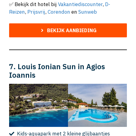
✅ Bekijk dit hotel bij
Vakantiediscounter
,
D-
Reizen
,
Prijsvrij
,
Corendon
en
Sunweb
BEKIJK AANBIEDING
7. Louis Ionian Sun in Agios
Ioannis
Kids-aquapark met 2 kleine glijbaantjes