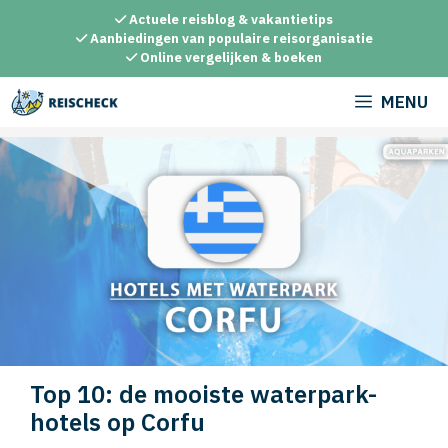
Ga
Actuele reisblog & vakantietips
naar
Aanbiedingen van populaire reisorganisatie
Online vergelijken & boeken
de
inhoud
MENU
Top 10: de mooiste waterpark-
hotels op Corfu