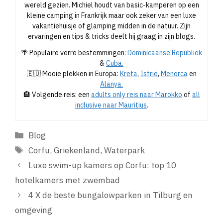
wereld gezien. Michiel houdt van basic-kamperen op een
kleine camping in Frankrijk maar ook zeker van een luxe
vakantiehuisje of glamping midden in de natuur. Zijn
ervaringen en tips & tricks deelt hij graag in zijn blogs.
🌴 Populaire verre bestemmingen:
Dominicaanse Republiek
&
Cuba.
🇪🇺 Mooie plekken in Europa:
Kreta
,
Istrië
,
Menorca
en
Alanya.
🏨 Volgende reis: een
adults only reis naar Marokko
of
all
inclusive naar Mauritius
.
Categorieën
Blog
Tags
Corfu
,
Griekenland
,
Waterpark
Luxe swim-up kamers op Corfu: top 10
hotelkamers met zwembad
4 X de beste bungalowparken in Tilburg en
omgeving