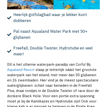
Heerlijk golfslagbad waar je lekker kunt
dobberen
Pal naast Aqualand Water Park met 50+
glijbanen
Freefall, Double Twister, Hydrotube en veel
meer!
Dít is het ultieme waterpark-paradijs van Corfu! Bij
Aqualand Resort
slaap je letterlijk náást het grootste
waterpark van het eiland, met meer dan 50 glijbanen
en 26 zwembaden. Hier vind je de meest spectaculaire
waterglijbanen: schiet naar beneden in de Freefall
Plus, draai rondjes in de Double Twister of race door de
donkere Black Hole. Voor een portie extra spanning
moet je bij de Kamikazes en Hydrotube zijn! Ook voor
kleine kids is er genoeg te beleven in de Pirate Area