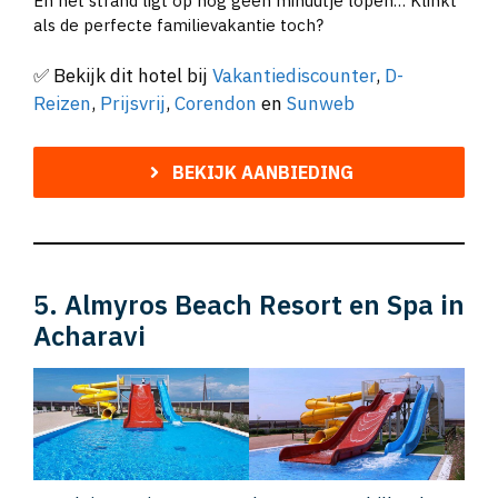
En het strand ligt op nog geen minuutje lopen… Klinkt
als de perfecte familievakantie toch?
✅ Bekijk dit hotel bij
Vakantiediscounter
,
D-
Reizen
,
Prijsvrij
,
Corendon
en
Sunweb
BEKIJK AANBIEDING
5. Almyros Beach Resort en Spa in
Acharavi