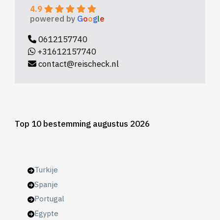
4.9
powered by
G
o
o
g
l
e
0612157740
+31612157740
contact@reischeck.nl
Top 10 bestemming augustus 2026
Turkije
Spanje
Portugal
Egypte