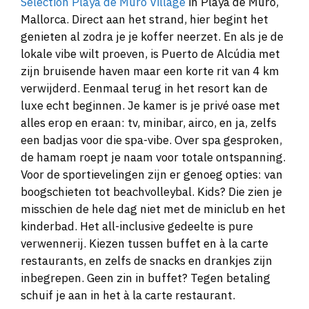
Selection Playa de Muro Village
in Playa de Muro,
Mallorca. Direct aan het strand, hier begint het
genieten al zodra je je koffer neerzet. En als je de
lokale vibe wilt proeven, is Puerto de Alcúdia met
zijn bruisende haven maar een korte rit van 4 km
verwijderd. Eenmaal terug in het resort kan de
luxe echt beginnen. Je kamer is je privé oase met
alles erop en eraan: tv, minibar, airco, en ja, zelfs
een badjas voor die spa-vibe. Over spa gesproken,
de hamam roept je naam voor totale ontspanning.
Voor de sportievelingen zijn er genoeg opties: van
boogschieten tot beachvolleybal. Kids? Die zien je
misschien de hele dag niet met de miniclub en het
kinderbad. Het all-inclusive gedeelte is pure
verwennerij. Kiezen tussen buffet en à la carte
restaurants, en zelfs de snacks en drankjes zijn
inbegrepen. Geen zin in buffet? Tegen betaling
schuif je aan in het à la carte restaurant.