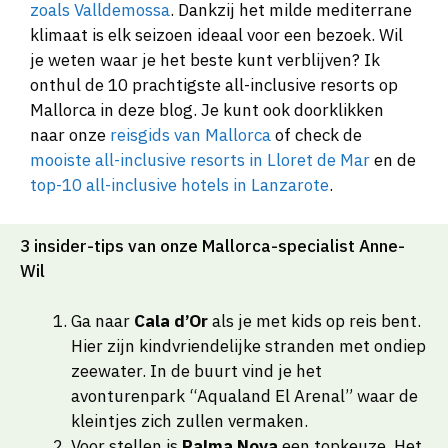
zoals Valldemossa
. Dankzij het milde mediterrane
klimaat is elk seizoen ideaal voor een bezoek. Wil
je weten waar je het beste kunt verblijven? Ik
onthul de 10 prachtigste all-inclusive resorts op
Mallorca in deze blog. Je kunt ook doorklikken
naar onze
reisgids van Mallorca
of check de
mooiste all-inclusive resorts in Lloret de Mar
en de
top-10 all-inclusive hotels in Lanzarote
.
3 insider-tips van onze Mallorca-specialist Anne-
Wil
Ga naar
Cala d’Or
als je met kids op reis bent.
Hier zijn kindvriendelijke stranden met ondiep
zeewater. In de buurt vind je het
avonturenpark “Aqualand El Arenal” waar de
kleintjes zich zullen vermaken.
Voor stellen is
Palma Nova
een topkeuze. Het