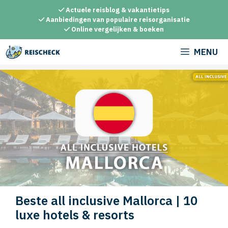
Ga
Actuele reisblog & vakantietips
naar
Aanbiedingen van populaire reisorganisatie
Online vergelijken & boeken
de
inhoud
MENU
Beste all inclusive Mallorca | 10
luxe hotels & resorts