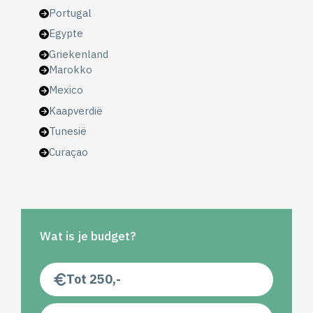
Portugal
Egypte
Griekenland
Marokko
Mexico
Kaapverdië
Tunesië
Curaçao
Wat is je budget?
Tot 250,-