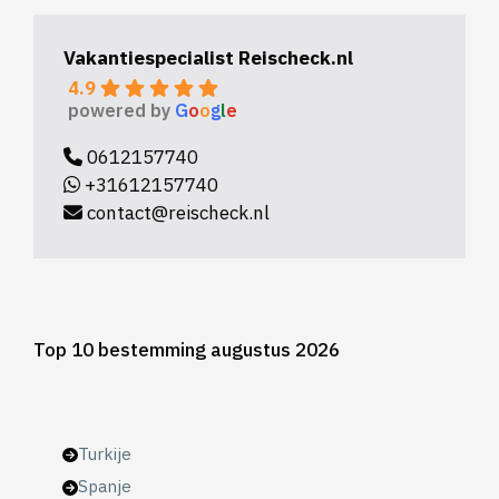
Vakantiespecialist Reischeck.nl
4.9
powered by
G
o
o
g
l
e
0612157740
+31612157740
contact@reischeck.nl
Top 10 bestemming augustus 2026
Turkije
Spanje