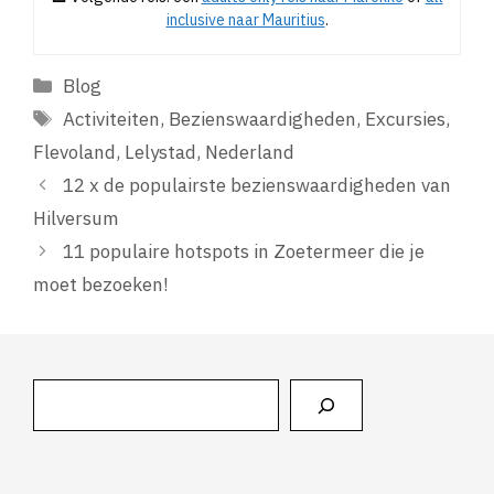
inclusive naar Mauritius
.
Categorieën
Blog
Tags
Activiteiten
,
Bezienswaardigheden
,
Excursies
,
Flevoland
,
Lelystad
,
Nederland
12 x de populairste bezienswaardigheden van
Hilversum
11 populaire hotspots in Zoetermeer die je
moet bezoeken!
Zoeken