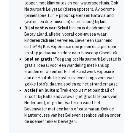
topper, met klimroutes en een waterspeeltuin. Ook
Natuurpark Lelystad (dieren spotten), Aviodrome
(binnenspeeltuin + piloot spelen) en Batavialand
(water- en doe-museum) scoren hoog bij kids.
Bij slecht weer:
Schuil binnen in Aviodrome of
Batavialand, allebei vooral doe-musea waar
kinderen zich niet vervelen. Liever een spannend
uurtje? Bij Kok Experience doe je een escape room
en stap je daarna zo door naar bioscoop CinemaxX.
Snel en gratis:
Toegang tot Natuurpark Lelystad is
gratis, ideaal voor een wandeling met kans op
elanden en wisenten. En het kunstwerk Exposure
aan de Houtribdijk kost niks: even langs voor wat
gekke foto’s, daarna spelen op het strand ernaast.
Actief en buiten:
Trek erop uit met paintball of
airsoft bij Balls and Arrows (het grootste park van
Nederland), of ga het water op vanaf het
Bovenwater met een kano of catamaran. Ook de
klauterroutes van het Belevenissenbos vallen onder
de noemer ‘lekker bewegen’.