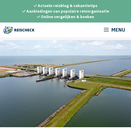
Ga
Actuele reisblog & vakantietips
naar
Aanbiedingen van populaire reisorganisatie
Online vergelijken & boeken
de
inhoud
MENU