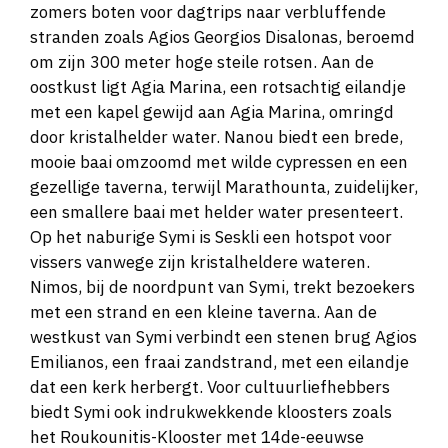
zomers boten voor dagtrips naar verbluffende
stranden zoals Agios Georgios Disalonas, beroemd
om zijn 300 meter hoge steile rotsen. Aan de
oostkust ligt Agia Marina, een rotsachtig eilandje
met een kapel gewijd aan Agia Marina, omringd
door kristalhelder water. Nanou biedt een brede,
mooie baai omzoomd met wilde cypressen en een
gezellige taverna, terwijl Marathounta, zuidelijker,
een smallere baai met helder water presenteert.
Op het naburige Symi is Seskli een hotspot voor
vissers vanwege zijn kristalheldere wateren.
Nimos, bij de noordpunt van Symi, trekt bezoekers
met een strand en een kleine taverna. Aan de
westkust van Symi verbindt een stenen brug Agios
Emilianos, een fraai zandstrand, met een eilandje
dat een kerk herbergt. Voor cultuurliefhebbers
biedt Symi ook indrukwekkende kloosters zoals
het Roukounitis-Klooster met 14de-eeuwse