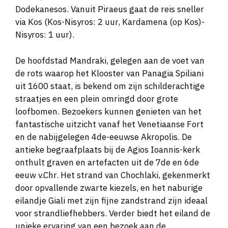
Dodekanesos. Vanuit Piraeus gaat de reis sneller
via Kos (Kos-Nisyros: 2 uur, Kardamena (op Kos)-
Nisyros: 1 uur).
De hoofdstad Mandraki, gelegen aan de voet van
de rots waarop het Klooster van Panagia Spiliani
uit 1600 staat, is bekend om zijn schilderachtige
straatjes en een plein omringd door grote
loofbomen. Bezoekers kunnen genieten van het
fantastische uitzicht vanaf het Venetiaanse Fort
en de nabijgelegen 4de-eeuwse Akropolis. De
antieke begraafplaats bij de Agios Ioannis-kerk
onthult graven en artefacten uit de 7de en 6de
eeuw v.Chr. Het strand van Chochlaki, gekenmerkt
door opvallende zwarte kiezels, en het naburige
eilandje Giali met zijn fijne zandstrand zijn ideaal
voor strandliefhebbers. Verder biedt het eiland de
unieke ervaring van een bezoek aan de