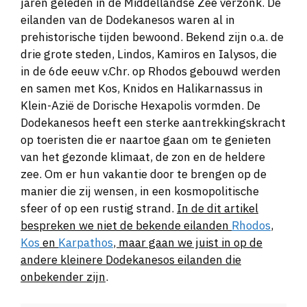
jaren geleden in de Middellandse Zee verzonk. De
eilanden van de Dodekanesos waren al in
prehistorische tijden bewoond. Bekend zijn o.a. de
drie grote steden, Lindos, Kamiros en Ialysos, die
in de 6de eeuw v.Chr. op Rhodos gebouwd werden
en samen met Kos, Knidos en Halikarnassus in
Klein-Azië de Dorische Hexapolis vormden. De
Dodekanesos heeft een sterke aantrekkingskracht
op toeristen die er naartoe gaan om te genieten
van het gezonde klimaat, de zon en de heldere
zee. Om er hun vakantie door te brengen op de
manier die zij wensen, in een kosmopolitische
sfeer of op een rustig strand.
In de dit artikel
bespreken we niet de bekende eilanden
Rhodos
,
Kos
en
Karpathos
, maar gaan we juist in op de
andere kleinere Dodekanesos eilanden die
onbekender zijn
.