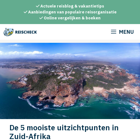
Ga
Actuele reisblog & vakantietips
naar
Aanbiedingen van populaire reisorganisatie
Online vergelijken & boeken
de
inhoud
MENU
De 5 mooiste uitzichtpunten in
Zuid-Afrika