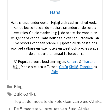
Hans
Hans is onze onderzoeker. Hij bijt zich vast in het uitzoeken
van de beste hotels, de mooiste stranden en de tofste
excursies. Op die manier krijg jij de beste tips voor jouw
volgende vakantie. Hans houdt zelf van het uitzoeken van
luxe resorts voor een prikkie. Hij geeft jou de beste tips
voor betaalbare en luxe hotels en weet ook precies wat er
in de omgeving allemaal te beleven is.
🌴 Populaire verre bestemmingen:
Bonaire
&
Thailand.
🇪🇺 Mooie plekken in Europa:
Corfu
,
Sicilië
,
Tenerife
en
Side
.
Categorieën
Blog
Tags
Zuid-Afrika
Top 5: de mooiste duikplekken van Zuid-Afrika
De 5 mooiste wijnroutes van Zuid-Afrika