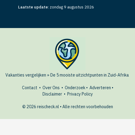
Laatste update
:
zondag 9 augustus 2026
Vakanties vergelijken
»
De 5 mooiste uitzichtpunten in Zuid-Afrika
Contact
•
Over Ons
•
Onderzoek
•
Adverteren
•
Disclaimer
•
Privacy Policy
© 2026 reischeck.nl • Alle rechten voorbehouden
🏖️ Last-minute deals?
AANBIEDINGEN