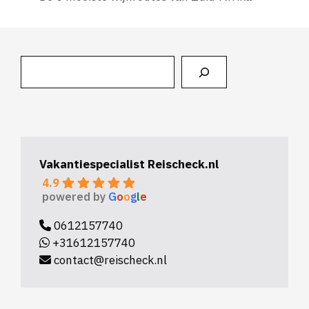
Zoeken
Vakantiespecialist Reischeck.nl
4.9
powered by
G
o
o
g
l
e
0612157740
+31612157740
contact@reischeck.nl