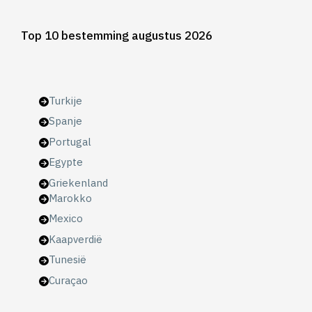
Top 10 bestemming augustus 2026
Turkije
Spanje
Portugal
Egypte
Griekenland
Marokko
Mexico
Kaapverdië
Tunesië
Curaçao