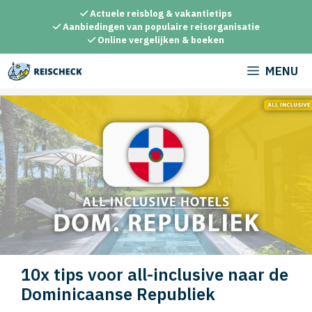
Ga
Actuele reisblog & vakantietips
naar
Aanbiedingen van populaire reisorganisatie
Online vergelijken & boeken
de
inhoud
MENU
10x tips voor all-inclusive naar de
Dominicaanse Republiek