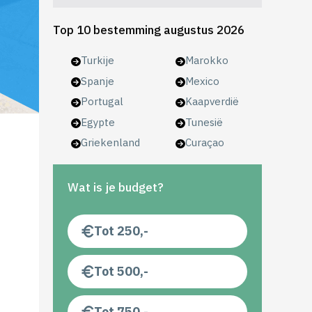
Top 10 bestemming augustus 2026
Turkije
Marokko
Spanje
Mexico
Portugal
Kaapverdië
Egypte
Tunesië
Griekenland
Curaçao
Wat is je budget?
Tot 250,-
Tot 500,-
Tot 750,-