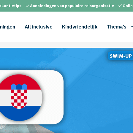
akantietips
Aanbiedingen van populaire reisorganisatie
Onlin
mingen
All inclusive
Kindvriendelijk
Thema’s