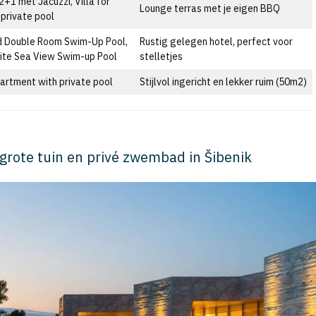
 2+1 met Jacuzzi, Villa for
Lounge terras met je eigen BBQ
private pool
d Double Room Swim-Up Pool,
Rustig gelegen hotel, perfect voor
uite Sea View Swim-up Pool
stelletjes
artment with private pool
Stijlvol ingericht en lekker ruim (50m2)
grote tuin en privé zwembad in Šibenik