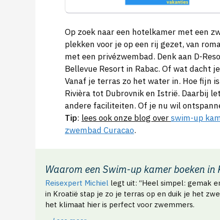
Op zoek naar een hotelkamer met een 
plekken voor je op een rij gezet, van rom
met een privézwembad. Denk aan D-Resort
Bellevue Resort in Rabac. Of wat dacht j
Vanaf je terras zo het water in. Hoe fijn 
Rivièra tot Dubrovnik en Istrië. Daarbij l
andere faciliteiten. Of je nu wil ontspann
Tip
:
lees ook onze blog over
swim-up kam
zwembad Curacao
.
Waarom een Swim-up kamer boeken in K
Reisexpert Michiel
legt uit: “Heel simpel: gemak e
in Kroatië stap je zo je terras op en duik je het z
het klimaat hier is perfect voor zwemmers.