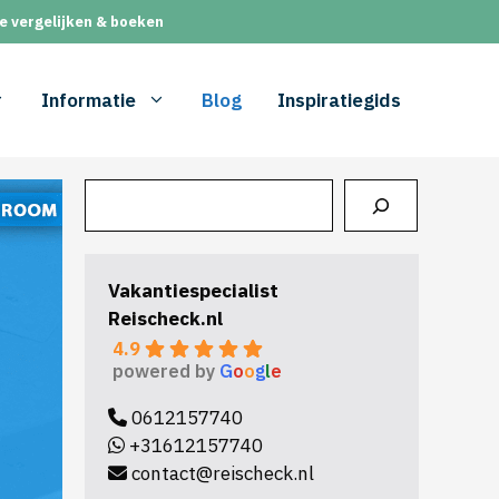
e vergelijken & boeken
Informatie
Blog
Inspiratiegids
Zoeken
Vakantiespecialist
Reischeck.nl
4.9
powered by
G
o
o
g
l
e
0612157740
+31612157740
contact@reischeck.nl