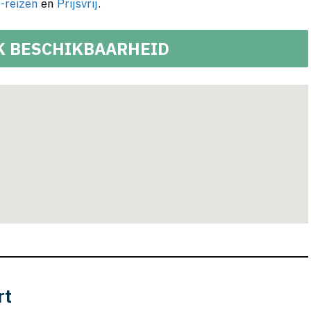
-reizen
en
Prijsvrij
.
K BESCHIKBAARHEID
rt