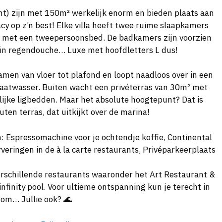
ht) zijn met 150m² werkelijk enorm en bieden plaats aan
cy op z’n best! Elke villa heeft twee ruime slaapkamers
 met een tweepersoonsbed. De badkamers zijn voorzien
k-in regendouche… Luxe met hoofdletters L dus!
men van vloer tot plafond en loopt naadloos over in een
vaatwasser. Buiten wacht een privéterras van 30m² met
rlijke ligbedden. Maar het absolute hoogtepunt? Dat is
ten terras, dat uitkijkt over de marina!
en: Espressomachine voor je ochtendje koffie, Continental
veringen in de à la carte restaurants, Privéparkeerplaats
 verschillende restaurants waaronder het Art Restaurant &
infinity pool. Voor ultieme ontspanning kun je terecht in
t om… Jullie ook? 🌊