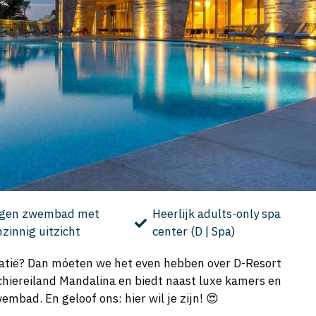
igen zwembad met
Heerlijk adults-only spa
zinnig uitzicht
center (D | Spa)
atië? Dan móeten we het even hebben over D-Resort
 schiereiland Mandalina en biedt naast luxe kamers en
wembad. En geloof ons: hier wil je zijn! 😍