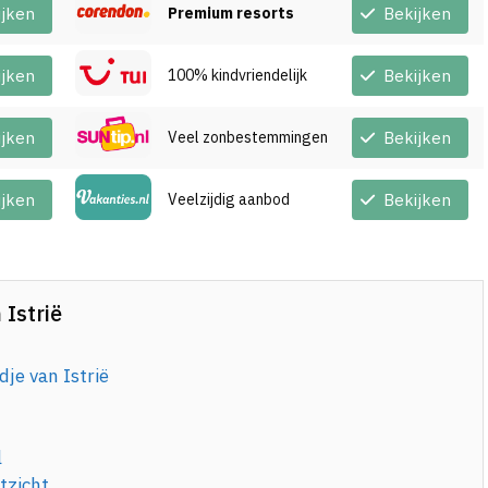
ijken
Premium resorts
Bekijken
ijken
100% kindvriendelijk
Bekijken
ijken
Veel zonbestemmingen
Bekijken
ijken
Veelzijdig aanbod
Bekijken
 Istrië
je van Istrië
r
l
tzicht