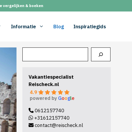
e vergelijken & boeken
Informatie
Blog
Inspiratiegids
Zoeken
Vakantiespecialist
Reischeck.nl
4.9
powered by
G
o
o
g
l
e
0612157740
+31612157740
contact@reischeck.nl