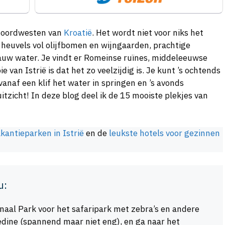
t noordwesten van
Kroatië
. Het wordt niet voor niks het
heuvels vol olijfbomen en wijngaarden, prachtige
auw water. Je vindt er Romeinse ruïnes, middeleeuwse
 van Istrië is dat het zo veelzijdig is. Je kunt ’s ochtends
anaf een klif het water in springen en ’s avonds
itzicht! In deze blog deel ik de 15 mooiste plekjes van
kantieparken in Istrië
en de
leukste hotels voor gezinnen
u:
naal Park voor het safaripark met zebra’s en andere
edine (spannend maar niet eng), en ga naar het