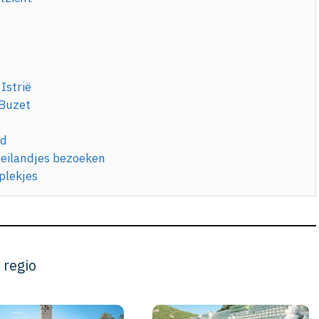
Istrië
 Buzet
ld
 eilandjes bezoeken
plekjes
 regio