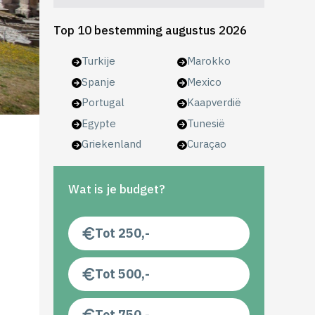
Top 10 bestemming augustus 2026
Turkije
Marokko
Spanje
Mexico
Portugal
Kaapverdië
Egypte
Tunesië
Griekenland
Curaçao
Wat is je budget?
Tot 250,-
Tot 500,-
Tot 750,-