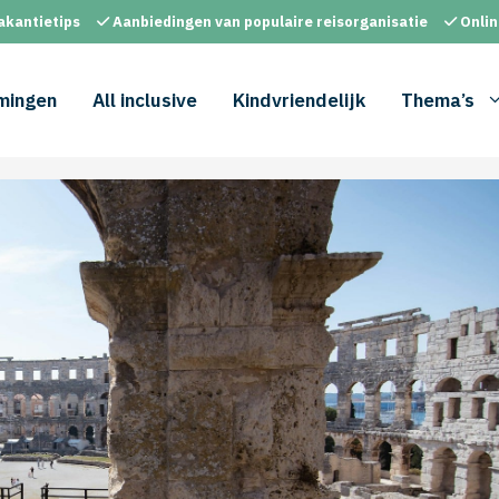
akantietips
Aanbiedingen van populaire reisorganisatie
Onlin
mingen
All inclusive
Kindvriendelijk
Thema’s