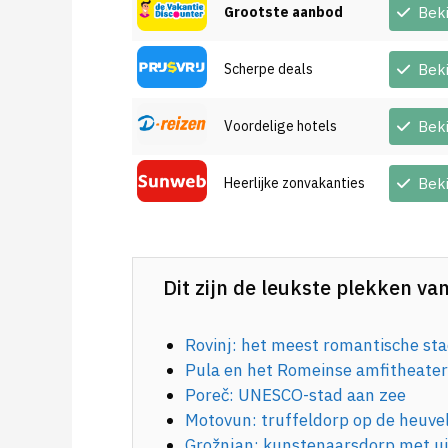
Grootste aanbod
Bek
Scherpe deals
Bek
Voordelige hotels
Bek
Heerlijke zonvakanties
Bek
Dit zijn de leukste plekken van
Rovinj: het meest romantische stad
Pula en het Romeinse amfitheate
Poreč: UNESCO-stad aan zee
Motovun: truffeldorp op de heuve
Grožnjan: kunstenaarsdorp met ui