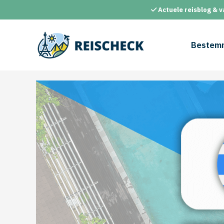
Ga
Actuele reisblog & v
naar
de
inhoud
Bestem