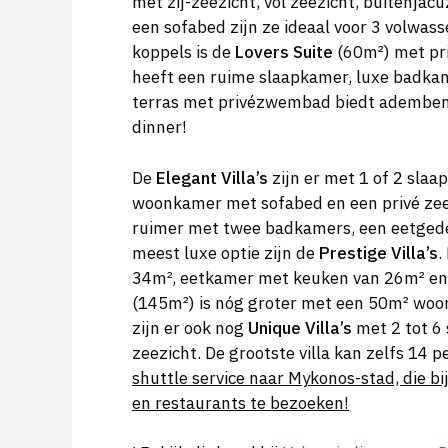
met zij-zeezicht, vol zeezicht, buitenjac
een sofabed zijn ze ideaal voor 3 volwass
koppels is de
Lovers Suite
(60m²) met pri
heeft een ruime slaapkamer, luxe badka
terras met privézwembad biedt adembene
dinner!
De
Elegant Villa’s
zijn er met 1 of 2 sla
woonkamer met sofabed en een privé ze
ruimer met twee badkamers, een eetged
meest luxe optie zijn de
Prestige Villa’s
.
34m², eetkamer met keuken van 26m² en e
(145m²) is nóg groter met een 50m² wo
zijn er ook nog
Unique Villa’s
met 2 tot 6 
zeezicht. De grootste villa kan zelfs 14
shuttle service naar Mykonos-stad, die bi
en restaurants te bezoeken!