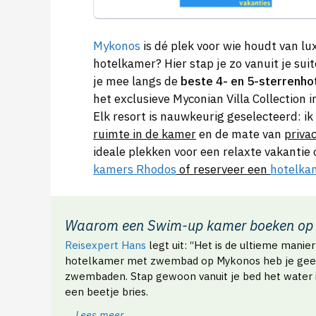
Mykonos
is dé plek voor wie houdt van lu
hotelkamer? Hier stap je zo vanuit je sui
je mee langs de
beste 4- en 5-sterrenh
het exclusieve Myconian Villa Collection i
Elk resort is nauwkeurig geselecteerd: i
ruimte in de kamer
en de mate van
priva
ideale plekken voor een relaxte vakantie o
kamers Rhodos
of reserveer een
hotelka
Waarom een Swim-up kamer boeken op
Reisexpert Hans
legt uit: “Het is de ultieme manie
hotelkamer met zwembad op Mykonos heb je gee
zwembaden. Stap gewoon vanuit je bed het water in.
een beetje bries.
Lees meer