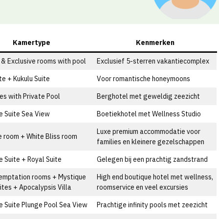
Kamertype
Kenmerken
 & Exclusive rooms with pool
Exclusief 5-sterren vakantiecomplex
te + Kukulu Suite
Voor romantische honeymoons
tes with Private Pool
Berghotel met geweldig zeezicht
e Suite Sea View
Boetiekhotel met Wellness Studio
Luxe premium accommodatie voor
e room + White Bliss room
families en kleinere gezelschappen
e Suite + Royal Suite
Gelegen bij een prachtig zandstrand
emptation rooms + Mystique
High end boutique hotel met wellness,
ites + Apocalypsis Villa
roomservice en veel excursies
e Suite Plunge Pool Sea View
Prachtige infinity pools met zeezicht