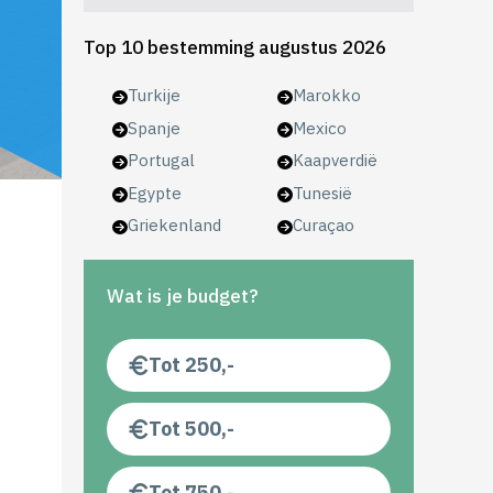
Top 10 bestemming augustus 2026
Turkije
Marokko
Spanje
Mexico
Portugal
Kaapverdië
Egypte
Tunesië
Griekenland
Curaçao
Wat is je budget?
Tot 250,-
Tot 500,-
Tot 750,-