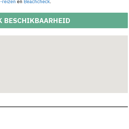
-reizen
en
Beachcheck
.
K BESCHIKBAARHEID