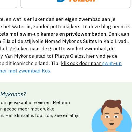
xe, en wat is er luxer dan een eigen zwembad aan je
te het water in, zonder pottenkijkers. In deze blog neem ik
otels met swim-up kamers en privézwembaden
. Denk aan
n Elia of de stijlvolle Nomad Mykonos Suites in Kalo Livadi.
k heb gekeken naar de
grootte van het zwembad
, de
cy
. Van Mykonos-stad tot Platys Gialos, hier vind je de
p dit iconische eiland.
Tip
:
klik ook door naar
swim-up
mer met zwembad Kos
.
 Mykonos?
r om je vakantie te vieren. Met een
n gedoe meer met drukke
 Het klimaat is top: zon, zee en altijd