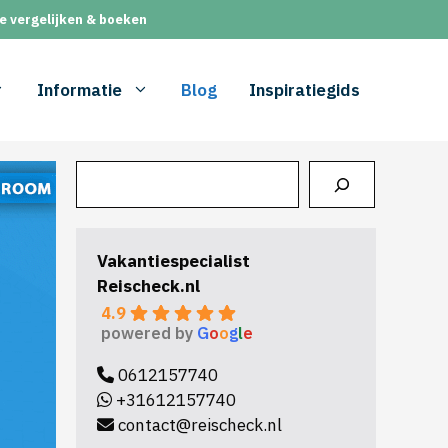
e vergelijken & boeken
Informatie
Blog
Inspiratiegids
Zoeken
Vakantiespecialist
Reischeck.nl
4.9
powered by
G
o
o
g
l
e
0612157740
+31612157740
contact@reischeck.nl