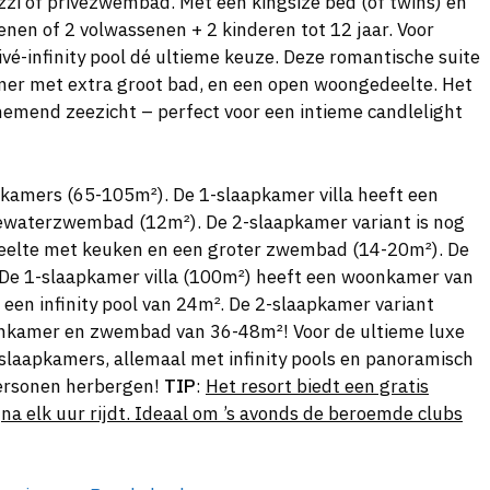
uzzi of privézwembad. Met een kingsize bed (of twins) én
enen of 2 volwassenen + 2 kinderen tot 12 jaar. Voor
vé-infinity pool dé ultieme keuze. Deze romantische suite
mer met extra groot bad, en een open woongedeelte. Het
mend zeezicht – perfect voor een intieme candlelight
apkamers (65-105m²). De 1-slaapkamer villa heeft een
ewaterzwembad (12m²). De 2-slaapkamer variant is nog
eelte met keuken en een groter zwembad (14-20m²). De
 De 1-slaapkamer villa (100m²) heeft een woonkamer van
en infinity pool van 24m². De 2-slaapkamer variant
onkamer en zwembad van 36-48m²! Voor de ultieme luxe
slaapkamers, allemaal met infinity pools en panoramisch
 personen herbergen!
TIP
:
Het resort biedt een gratis
jna elk uur rijdt. Ideaal om ’s avonds de beroemde clubs