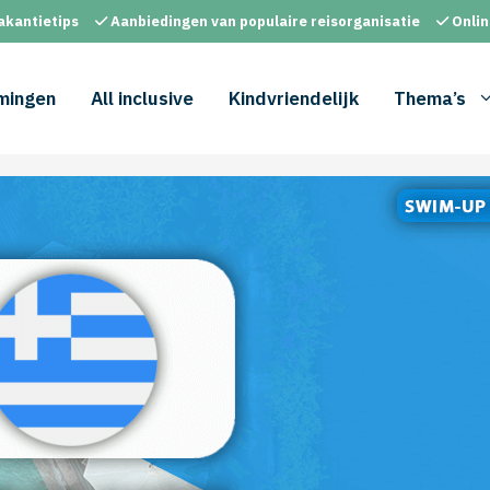
akantietips
Aanbiedingen van populaire reisorganisatie
Onlin
mingen
All inclusive
Kindvriendelijk
Thema’s