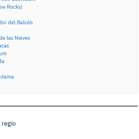
ow Rocks)
dor del Balcón
de las Nieves
acas
ium
da
andama
 regio