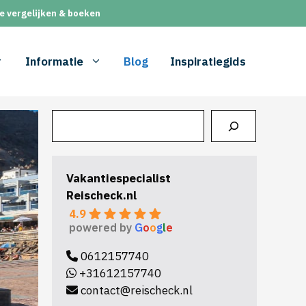
e vergelijken & boeken
Informatie
Blog
Inspiratiegids
Zoeken
Vakantiespecialist
Reischeck.nl
4.9
powered by
G
o
o
g
l
e
0612157740
+31612157740
contact@reischeck.nl