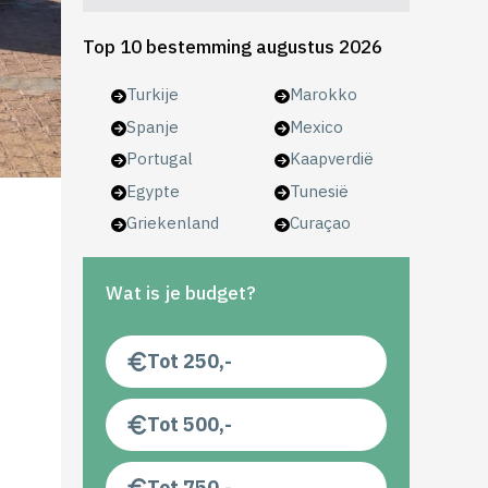
Top 10 bestemming augustus 2026
Turkije
Marokko
Spanje
Mexico
Portugal
Kaapverdië
Egypte
Tunesië
Griekenland
Curaçao
Wat is je budget?
Tot 250,-
Tot 500,-
Tot 750,-