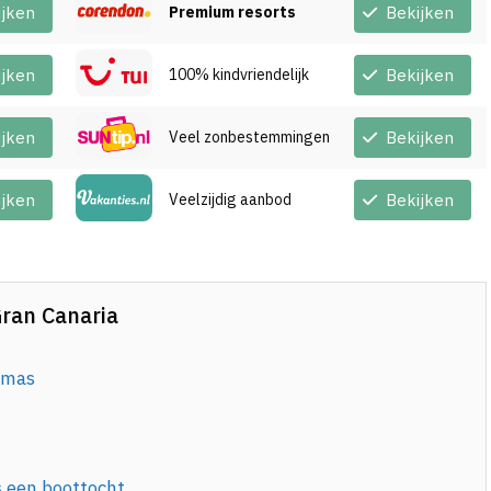
ijken
Premium resorts
Bekijken
ijken
100% kindvriendelijk
Bekijken
ijken
Veel zonbestemmingen
Bekijken
ijken
Veelzijdig aanbod
Bekijken
Gran Canaria
omas
s een boottocht