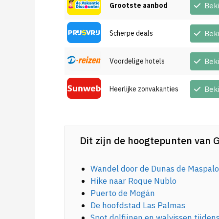
Grootste aanbod
Bek
Scherpe deals
Bek
Voordelige hotels
Bek
Heerlijke zonvakanties
Bek
Dit zijn de hoogtepunten van 
Wandel door de Dunas de Maspal
Hike naar Roque Nublo
Puerto de Mogán
De hoofdstad Las Palmas
Spot dolfijnen en walvissen tijden