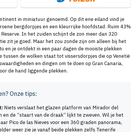
ntinent in miniatuur genoemd. Op dit ene eiland vind je
groene bergdorpjes en een kleurrijke hoofdstad. Ruim 43%
 Reserve. In het zuiden schijnt de zon meer dan 320
ie zit je goed. Maar het zou zonde zijn om alleen bij het
o en je ontdekt in een paar dagen de mooiste plekken
e tussen de wolken staat tot vissersdorpjes die op Venetië
enswaardigheden en dingen om te doen op Gran Canaria,
oor de hand liggende plekken.
en? Onze tips:
t:
Niets verslaat het glazen platform van Mirador del
 en de “staart van de draak” lijkt te zweven. Wil je het
 naar Pico de las Nieves voor een 360 graden panorama,
elder weer zie je vanaf beide plekken zelfs Tenerife