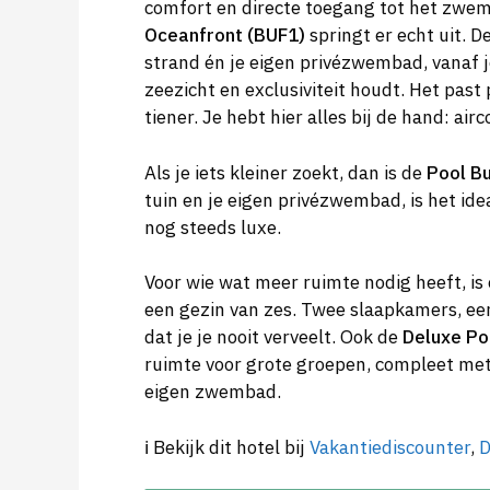
comfort en directe toegang tot het zwem
Oceanfront (BUF1)
springt er echt uit. 
strand én je eigen privézwembad, vanaf j
zeezicht en exclusiviteit houdt. Het past
tiener. Je hebt hier alles bij de hand: air
Als je iets kleiner zoekt, dan is de
Pool B
tuin en je eigen privézwembad, is het id
nog steeds luxe.
Voor wie wat meer ruimte nodig heeft, is
een gezin van zes. Twee slaapkamers, e
dat je je nooit verveelt. Ook de
Deluxe Poo
ruimte voor grote groepen, compleet met
eigen zwembad.
ℹ️ Bekijk dit hotel bij
Vakantiediscounter
,
D