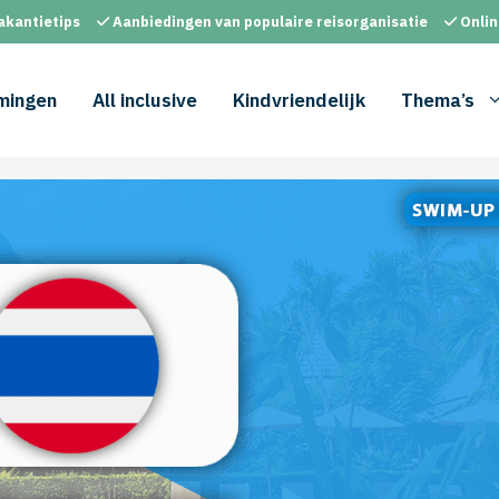
akantietips
Aanbiedingen van populaire reisorganisatie
Onlin
mingen
All inclusive
Kindvriendelijk
Thema’s