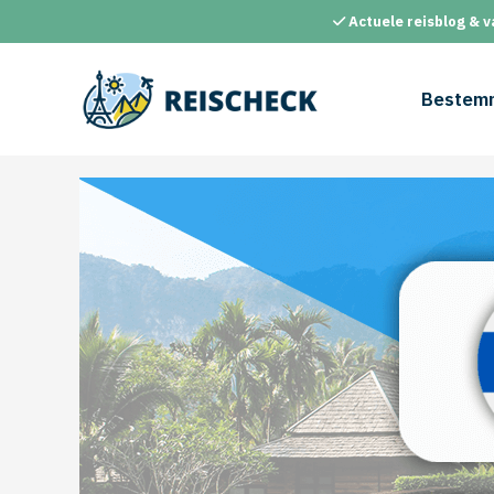
Ga
Actuele reisblog & v
naar
de
inhoud
Bestem