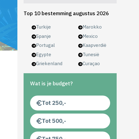
Top 10 bestemming augustus 2026
Turkije
Marokko
Spanje
Mexico
Portugal
Kaapverdië
Egypte
Tunesië
Griekenland
Curaçao
Wat is je budget?
Tot 250,-
Tot 500,-
Tot 750,-