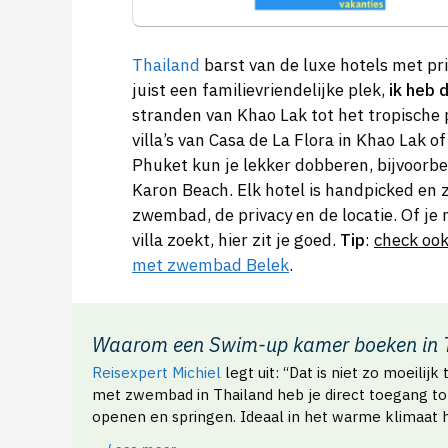
Thailand
barst van de luxe hotels met p
juist een familievriendelijke plek,
ik heb 
stranden van Khao Lak tot het tropische p
villa’s van Casa de La Flora in Khao Lak o
Phuket kun je lekker dobberen, bijvoorbee
Karon Beach. Elk hotel is handpicked en 
zwembad, de privacy en de locatie. Of je n
villa zoekt, hier zit je goed.
Tip
:
check oo
met zwembad Belek
.
Waarom een Swim-up kamer boeken in 
Reisexpert Michiel
legt uit: “Dat is niet zo moeil
met zwembad in Thailand heb je direct toegang to
openen en springen. Ideaal in het warme klimaat hi