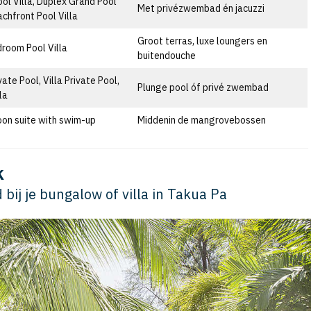
ool Villa, Duplex Grand Pool
Met privézwembad én jacuzzi
achfront Pool Villa
Groot terras, luxe loungers en
room Pool Villa
buitendouche
vate Pool, Villa Private Pool,
Plunge pool óf privé zwembad
la
on suite with swim-up
Middenin de mangrovebossen
k
bij je bungalow of villa in Takua Pa