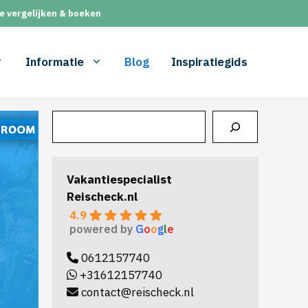
e vergelijken & boeken
Informatie
Blog
Inspiratiegids
Zoeken
Vakantiespecialist
Reischeck.nl
4.9
powered by
G
o
o
g
l
e
0612157740
+31612157740
contact@reischeck.nl