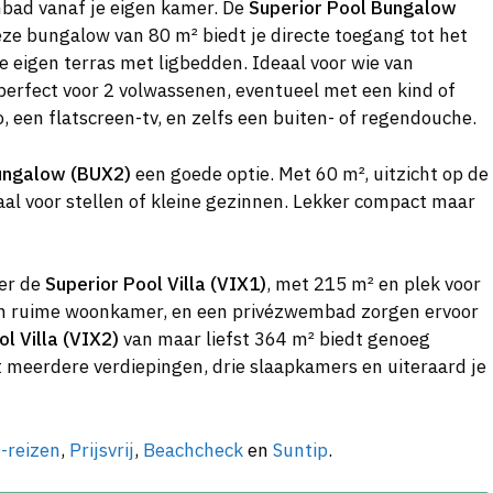
bad vanaf je eigen kamer. De
Superior Pool Bungalow
Deze bungalow van 80 m² biedt je directe toegang tot het
e eigen terras met ligbedden. Ideaal voor wie van
 perfect voor 2 volwassenen, eventueel met een kind of
co, een flatscreen-tv, en zelfs een buiten- of regendouche.
ungalow (BUX2)
een goede optie. Met 60 m², uitzicht op de
eaal voor stellen of kleine gezinnen. Lekker compact maar
 er de
Superior Pool Villa (VIX1)
, met 215 m² en plek voor
en ruime woonkamer, en een privézwembad zorgen ervoor
l Villa (VIX2)
van maar liefst 364 m² biedt genoeg
 meerdere verdiepingen, drie slaapkamers en uiteraard je
-reizen
,
Prijsvrij
,
Beachcheck
en
Suntip
.