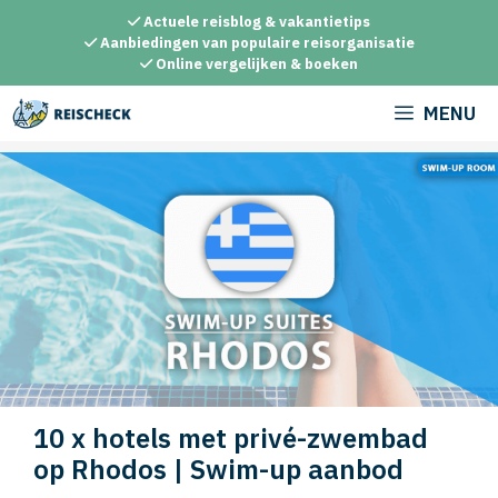
Ga
Actuele reisblog & vakantietips
naar
Aanbiedingen van populaire reisorganisatie
Online vergelijken & boeken
de
inhoud
MENU
10 x hotels met privé-zwembad
op Rhodos | Swim-up aanbod