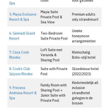
room
voor gezinnen
Spa
Mayia Suite
5. Mayia Exclusive
Premium adults
Private Pool &
Resort & Spa
only strandresort
Sea View
Unieke
6. Gennadi Grand
Two-Bedroom
honeymoon
Resort
Suite Private Pool
arrangementen
Loft Suite met
7. Casa Cook
Kleinschalig
Veranda &
Rhodes
Boho-stijl hotel
Sharing Pool
8. Cook’s Club
Suite with Private
Gloednieuw hotel
Ialysos Rhodes
Pool
(2022/2023)
Kindvriendelijk all
Family Room with
9. Princess
inclusive
Sharing Pool +
Andriana Resort &
strandhotel
Junior Suite with
Spa
gelegen in de
Private Pool
bossen