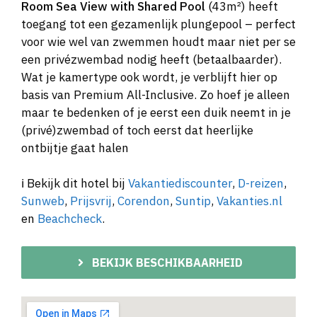
Room Sea View with Shared Pool
(43m²) heeft
toegang tot een gezamenlijk plungepool – perfect
voor wie wel van zwemmen houdt maar niet per se
een privézwembad nodig heeft (betaalbaarder).
Wat je kamertype ook wordt, je verblijft hier op
basis van Premium All-Inclusive. Zo hoef je alleen
maar te bedenken of je eerst een duik neemt in je
(privé)zwembad of toch eerst dat heerlijke
ontbijtje gaat halen
ℹ️ Bekijk dit hotel bij
Vakantiediscounter
,
D-reizen
,
Sunweb
,
Prijsvrij
,
Corendon
,
Suntip
,
Vakanties.nl
en
Beachcheck
.
BEKIJK BESCHIKBAARHEID