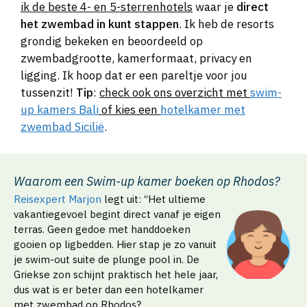
ik de beste 4- en 5-sterrenhotels
waar je
direct
het zwembad in kunt stappen
. Ik heb de resorts
grondig bekeken en beoordeeld op
zwembadgrootte, kamerformaat, privacy en
ligging. Ik hoop dat er een pareltje voor jou
tussenzit!
Tip
:
check ook ons overzicht met
swim-
up kamers Bali
of kies een
hotelkamer met
zwembad Sicilië
.
Waarom een Swim-up kamer boeken op Rhodos?
Reisexpert Marjon
legt uit: “Het ultieme
vakantiegevoel begint direct vanaf je eigen
terras. Geen gedoe met handdoeken
gooien op ligbedden. Hier stap je zo vanuit
je swim-out suite de plunge pool in. De
Griekse zon schijnt praktisch het hele jaar,
dus wat is er beter dan een hotelkamer
met zwembad op Rhodos?