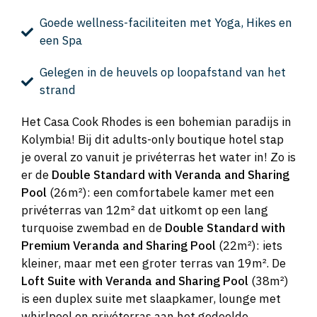
Goede wellness-faciliteiten met Yoga, Hikes en
een Spa
Gelegen in de heuvels op loopafstand van het
strand
Het Casa Cook Rhodes is een bohemian paradijs in
Kolymbia! Bij dit adults-only boutique hotel stap
je overal zo vanuit je privéterras het water in! Zo is
er de
Double Standard with Veranda and Sharing
Pool
(26m²): een comfortabele kamer met een
privéterras van 12m² dat uitkomt op een lang
turquoise zwembad en de
Double Standard with
Premium Veranda and Sharing Pool
(22m²): iets
kleiner, maar met een groter terras van 19m². De
Loft Suite with Veranda and Sharing Pool
(38m²)
is een duplex suite met slaapkamer, lounge met
whirlpool en privéterras aan het gedeelde