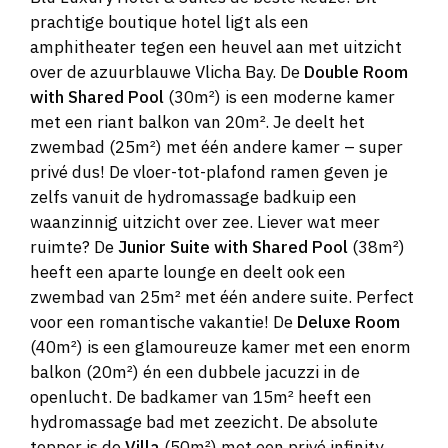
prachtige boutique hotel ligt als een
amphitheater tegen een heuvel aan met uitzicht
over de azuurblauwe Vlicha Bay. De
Double Room
with Shared Pool
(30m²) is een moderne kamer
met een riant balkon van 20m². Je deelt het
zwembad (25m²) met één andere kamer – super
privé dus! De vloer-tot-plafond ramen geven je
zelfs vanuit de hydromassage badkuip een
waanzinnig uitzicht over zee. Liever wat meer
ruimte? De
Junior Suite with Shared Pool
(38m²)
heeft een aparte lounge en deelt ook een
zwembad van 25m² met één andere suite. Perfect
voor een romantische vakantie! De
Deluxe Room
(40m²) is een glamoureuze kamer met een enorm
balkon (20m²) én een dubbele jacuzzi in de
openlucht. De badkamer van 15m² heeft een
hydromassage bad met zeezicht. De absolute
topper is de
Villa
(50m²) met een privé infinity