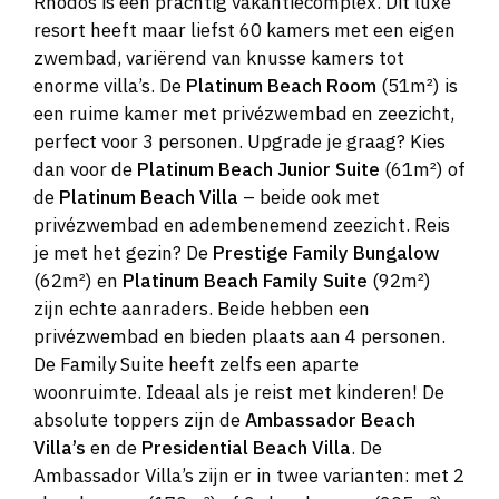
Rhodos is een prachtig vakantiecomplex. Dit luxe
resort heeft maar liefst 60 kamers met een eigen
zwembad, variërend van knusse kamers tot
enorme villa’s. De
Platinum Beach Room
(51m²) is
een ruime kamer met privézwembad en zeezicht,
perfect voor 3 personen. Upgrade je graag? Kies
dan voor de
Platinum Beach Junior Suite
(61m²) of
de
Platinum Beach Villa
– beide ook met
privézwembad en adembenemend zeezicht. Reis
je met het gezin? De
Prestige Family Bungalow
(62m²) en
Platinum Beach Family Suite
(92m²)
zijn echte aanraders. Beide hebben een
privézwembad en bieden plaats aan 4 personen.
De Family Suite heeft zelfs een aparte
woonruimte. Ideaal als je reist met kinderen! De
absolute toppers zijn de
Ambassador Beach
Villa’s
en de
Presidential Beach Villa
. De
Ambassador Villa’s zijn er in twee varianten: met 2