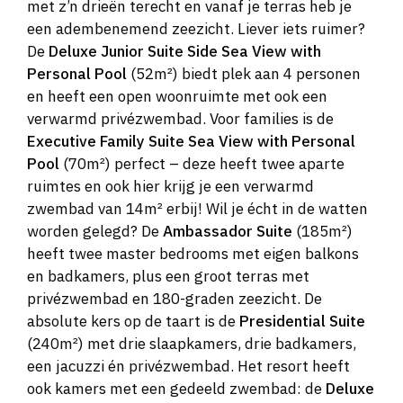
met z’n drieën terecht en vanaf je terras heb je
een adembenemend zeezicht. Liever iets ruimer?
De
Deluxe Junior Suite Side Sea View with
Personal Pool
(52m²) biedt plek aan 4 personen
en heeft een open woonruimte met ook een
verwarmd privézwembad. Voor families is de
Executive Family Suite Sea View with Personal
Pool
(70m²) perfect – deze heeft twee aparte
ruimtes en ook hier krijg je een verwarmd
zwembad van 14m² erbij! Wil je écht in de watten
worden gelegd? De
Ambassador Suite
(185m²)
heeft twee master bedrooms met eigen balkons
en badkamers, plus een groot terras met
privézwembad en 180-graden zeezicht. De
absolute kers op de taart is de
Presidential Suite
(240m²) met drie slaapkamers, drie badkamers,
een jacuzzi én privézwembad. Het resort heeft
ook kamers met een gedeeld zwembad: de
Deluxe