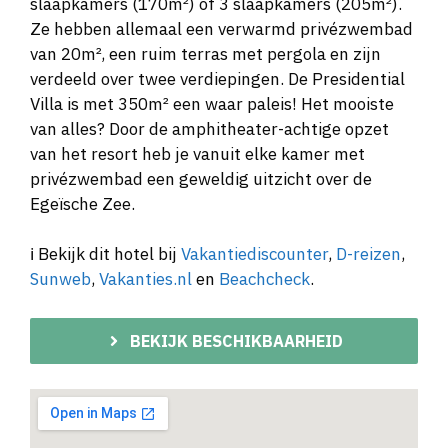
slaapkamers (170m²) of 3 slaapkamers (205m²).
Ze hebben allemaal een verwarmd privézwembad
van 20m², een ruim terras met pergola en zijn
verdeeld over twee verdiepingen. De Presidential
Villa is met 350m² een waar paleis! Het mooiste
van alles? Door de amphitheater-achtige opzet
van het resort heb je vanuit elke kamer met
privézwembad een geweldig uitzicht over de
Egeïsche Zee.
ℹ️ Bekijk dit hotel bij
Vakantiediscounter
,
D-reizen
,
Sunweb
,
Vakanties.nl
en
Beachcheck
.
BEKIJK BESCHIKBAARHEID