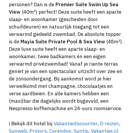
personen? Dan is de
Premier Suite Swim Up Sea
View
(40m²) perfect! Deze suite heeft een aparte
slaap- en woonkamer (gescheiden door
schuifdeuren) en natuurlijk toegang tot een
verwarmd gedeeld zwembad. De absolute topper
is de
Mayia Suite Private Pool & Sea View
(48m²).
Deze luxe suite heeft een aparte slaap- en
woonkamer, twee badkamers én een eigen
verwarmd privézwembad! Vanaf je riante terras
geniet je van een spectaculair uitzicht over zee en
de zonsondergang. Bij aankomst word je hier
verwelkomd met champagne, chocolaatjes en
verse aardbeien. En alle kamers hebben een
(maxi)bar die dagelijks wordt bijgevuld, een
Nespresso koffiemachine en 24-uurs roomservice.
ℹ️ Bekijk dit hotel bij
Vakantiediscounter
,
D-reizen
,
Sunweb
,
Prijsvrij
,
Corendon
,
Suntip
,
Vakanties.nl