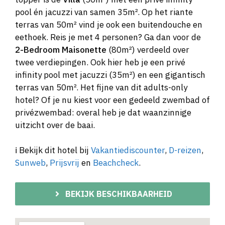
pool én jacuzzi van samen 35m². Op het riante
terras van 50m² vind je ook een buitendouche en
eethoek. Reis je met 4 personen? Ga dan voor de
2-Bedroom Maisonette
(80m²) verdeeld over
twee verdiepingen. Ook hier heb je een privé
infinity pool met jacuzzi (35m²) en een gigantisch
terras van 50m². Het fijne van dit adults-only
hotel? Of je nu kiest voor een gedeeld zwembad of
privézwembad: overal heb je dat waanzinnige
uitzicht over de baai.
ℹ️ Bekijk dit hotel bij
Vakantiediscounter
,
D-reizen
,
Sunweb
,
Prijsvrij
en
Beachcheck
.
BEKIJK BESCHIKBAARHEID