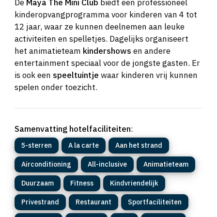
De
Maya The Mini Club
biedt een professioneel
kinderopvangprogramma voor kinderen van 4 tot
12 jaar, waar ze kunnen deelnemen aan leuke
activiteiten en spelletjes. Dagelijks organiseert
het animatieteam
kindershows
en andere
entertainment speciaal voor de jongste gasten. Er
is ook een
speeltuintje
waar kinderen vrij kunnen
spelen onder toezicht.
Samenvatting hotelfaciliteiten
:
5-sterren
A la carte
Aan het strand
Airconditioning
All-inclusive
Animatieteam
Duurzaam
Fitness
Kindvriendelijk
Privestrand
Restaurant
Sportfaciliteiten