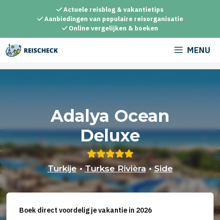
Ga
Actuele reisblog & vakantietips
naar
Aanbiedingen van populaire reisorganisatie
Online vergelijken & boeken
de
inhoud
MENU
Adalya Ocean
Deluxe
Turkije
•
Turkse Rivièra
•
Side
Boek direct voordelig je vakantie in 2026