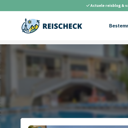
Ga
Actuele reisblog & v
naar
de
inhoud
Bestem