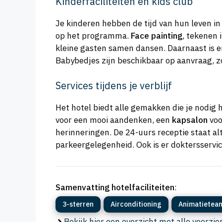
Kinderfaciliteiten en kids club
Je kinderen hebben de tijd van hun leven i
op het programma.
Face painting
, tekenen 
kleine gasten samen dansen. Daarnaast is e
Babybedjes zijn beschikbaar op aanvraag, z
Services tijdens je verblijf
Het hotel biedt alle gemakken die je nodig h
voor een mooi aandenken, een
kapsalon
voo
herinneringen. De 24-uurs receptie staat alt
parkeergelegenheid. Ook is er doktersservic
Samenvatting hotelfaciliteiten
:
3-sterren
Airconditioning
Animatietea
Bekijk hier een overzicht met alle voorzi