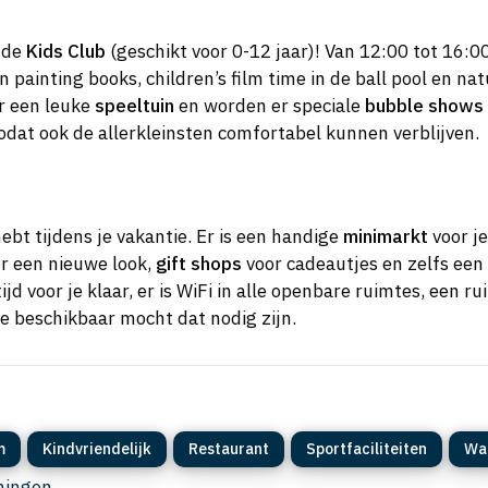
n de
Kids Club
(geschikt voor 0-12 jaar)! Van 12:00 tot 16:00
in painting books, children’s film time in de ball pool en na
r een leuke
speeltuin
en worden er speciale
bubble shows
odat ook de allerkleinsten comfortabel kunnen verblijven.
ebt tijdens je vakantie. Er is een handige
minimarkt
voor j
r een nieuwe look,
gift shops
voor cadeautjes en zelfs een
ijd voor je klaar, er is WiFi in alle openbare ruimtes, een
e beschikbaar mocht dat nodig zijn.
m
Kindvriendelijk
Restaurant
Sportfaciliteiten
Wa
eningen