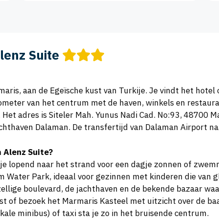
lenz Suite
rmaris, aan de Egeïsche kust van Turkije. Je vindt het hot
lometer van het centrum met de haven, winkels en restauran
. Het adres is Siteler Mah. Yunus Nadi Cad. No:93, 48700
luchthaven Dalaman. De transfertijd van Dalaman Airport naa
 Alenz Suite?
 je lopend naar het strand voor een dagje zonnen of zwem
m Water Park, ideaal voor gezinnen met kinderen die van 
zellige boulevard, de jachthaven en de bekende bazaar waa
t of bezoek het Marmaris Kasteel met uitzicht over de baai
kale minibus) of taxi sta je zo in het bruisende centrum.