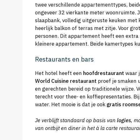
twee verschillende appartementtypes, beide
ongeveer 32 vierkante meter woonruimte. 
slaapbank, volledig uitgeruste keuken met koo
heerlijk balkon of terras met zitje. Voor gr
personen. Dit appartement heeft een extra 
kleinere appartement. Beide kamertypes k
Restaurants en bars
Het hotel heeft een
hoofdrestaurant
waar j
World Cuisine restaurant
proef je smaken ui
en gerechten bereid op traditionele wijze.
terecht voor thee- en koffiepresentaties. B
water. Het mooie is dat je ook
gratis rooms
Je verblijft standaard op basis van
logies
, m
van ontbijt en diner in het à la carte restau