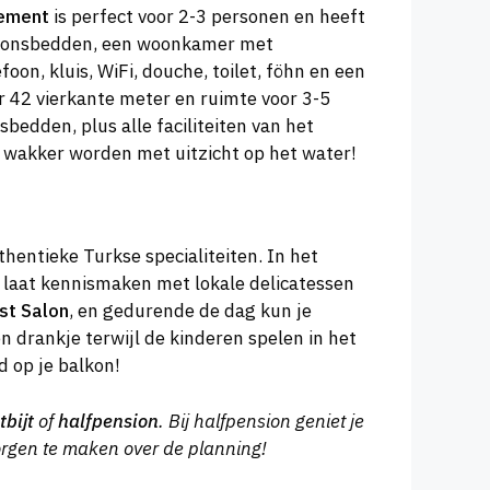
ement
is perfect voor 2-3 personen en heeft
soonsbedden, een woonkamer met
oon, kluis, WiFi, douche, toilet, föhn en een
 42 vierkante meter en ruimte voor 3-5
dden, plus alle faciliteiten van het
k wakker worden met uitzicht op het water!
hentieke Turkse specialiteiten. In het
 laat kennismaken met lokale delicatessen
st Salon
, en gedurende de dag kun je
en drankje terwijl de kinderen spelen in het
 op je balkon!
tbijt
of
halfpension
. Bij halfpension geniet je
zorgen te maken over de planning!