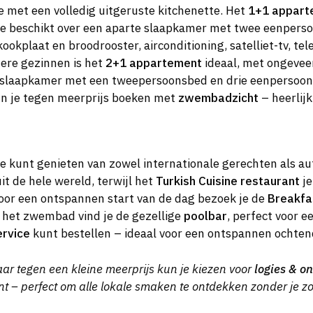
 met een volledig uitgeruste kitchenette. Het
1+1 appart
Je beschikt over een aparte slaapkamer met twee eenper
kplaat en broodrooster, airconditioning, satelliet-tv, telef
otere gezinnen is het
2+1 appartement
ideaal, met ongeveer
slaapkamer met een tweepersoonsbed en drie eenpersoonsbe
un je tegen meerprijs boeken met
zwembadzicht
– heerlij
e kunt genieten van zowel internationale gerechten als aut
t de hele wereld, terwijl het
Turkish Cuisine restaurant
je
 Voor een ontspannen start van de dag bezoek je de
Breakfa
ij het zwembad vind je de gezellige
poolbar
, perfect voor e
ervice
kunt bestellen – ideaal voor een ontspannen ochtend
aar tegen een kleine meerprijs kun je kiezen voor
logies & on
rant – perfect om alle lokale smaken te ontdekken zonder je 