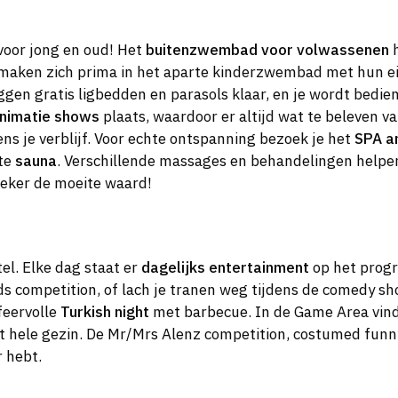
voor jong en oud! Het
buitenzwembad voor volwassenen
h
maken zich prima in het aparte kinderzwembad met hun eig
en gratis ligbedden en parasols klaar, en je wordt bedien
animatie shows
plaats, waardoor er altijd wat te beleven va
ens je verblijf. Voor echte ontspanning bezoek je het
SPA a
xte
sauna
. Verschillende massages en behandelingen helpen
 zeker de moeite waard!
tel. Elke dag staat er
dagelijks entertainment
op het prog
s competition, of lach je tranen weg tijdens de comedy sh
feervolle
Turkish night
met barbecue. In de Game Area vind j
et hele gezin. De Mr/Mrs Alenz competition, costumed funny
 hebt.