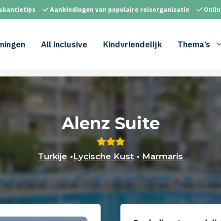
akantietips
Aanbiedingen van populaire reisorganisatie
Onlin
mingen
All inclusive
Kindvriendelijk
Thema’s
Alenz Suite
Turkije
•
Lycische Kust
•
Marmaris