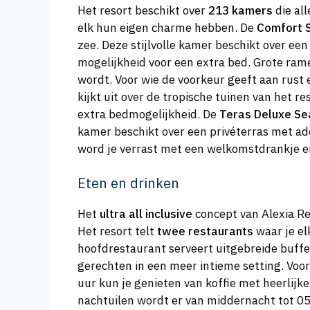
Het resort beschikt over
213 kamers
die al
elk hun eigen charme hebben. De
Comfort 
zee. Deze stijlvolle kamer beschikt over 
mogelijkheid voor een extra bed. Grote rame
wordt. Voor wie de voorkeur geeft aan rust 
kijkt uit over de tropische tuinen van het r
extra bedmogelijkheid. De
Teras Deluxe S
kamer beschikt over een privéterras met ad
word je verrast met een welkomstdrankje en
Eten en drinken
Het
ultra all inclusive
concept van Alexia Re
Het resort telt
twee restaurants
waar je el
hoofdrestaurant serveert uitgebreide buffett
gerechten in een meer intieme setting. Voor
uur kun je genieten van koffie met heerlijk
nachtuilen wordt er van middernacht tot 0