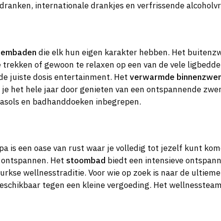
 dranken, internationale drankjes en verfrissende alcoholvri
zwembaden
die elk hun eigen karakter hebben. Het buitenz
e trekken of gewoon te relaxen op een van de vele ligbedde
de juiste dosis entertainment. Het
verwarmde binnenzwe
n je het hele jaar door genieten van een ontspannende zw
arasols en badhanddoeken inbegrepen.
pa is een oase van rust waar je volledig tot jezelf kunt ko
n ontspannen. Het
stoombad
biedt een intensieve ontspanni
rkse wellnesstraditie. Voor wie op zoek is naar de ultieme
eschikbaar tegen een kleine vergoeding. Het wellnessteam 