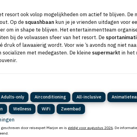
et resort ook volop mogelijkheden om actief te blijven. D
out. Op de
squashbaan
kun je je vrienden uitdagen voor ee
er om in shape te blijven. Het entertainmentteam organise
uiten bij de volwassen sfeer van het resort. De
sportanimat
é druk of lawaaierig wordt. Voor wie ’s avonds nog niet naa
en socializen met medegasten. De kleine
supermarkt
in het 
ouvenir.
Adults-only
Airconditioning
All-inclusive
Animatiete
en
Wellness
WiFi
Zwembad
eningen
 geschreven door reisexpert Marjon en is
geldig voor augustus 2026
. De informatie
leend.