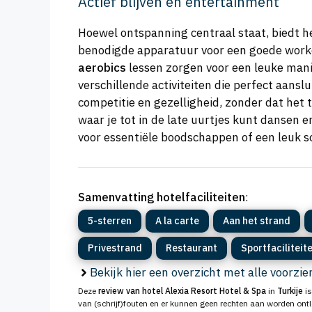
Actief blijven en entertainment
Hoewel ontspanning centraal staat, biedt h
benodigde apparatuur voor een goede work
aerobics
lessen zorgen voor een leuke mani
verschillende activiteiten die perfect aansl
competitie en gezelligheid, zonder dat het t
waar je tot in de late uurtjes kunt dansen 
voor essentiële boodschappen of een leuk s
Samenvatting hotelfaciliteiten
:
5-sterren
A la carte
Aan het strand
Privestrand
Restaurant
Sportfaciliteit
Bekijk hier een overzicht met alle voorzi
Deze
review van hotel Alexia Resort Hotel & Spa
in
Turkije
is
van (schrijf)fouten en er kunnen geen rechten aan worden ont