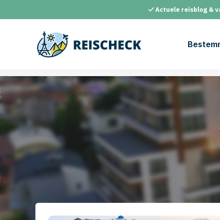
Ga
Actuele reisblog & v
naar
de
inhoud
Bestem