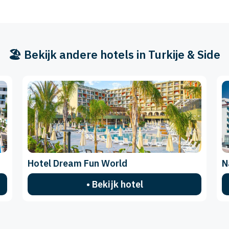
🏖️ Bekijk andere hotels in Turkije & Side
Hotel Dream Fun World
N
• Bekijk hotel