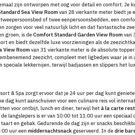
lemaal zijn ontworpen met oog voor detail en comfort. Je k
Standard Sea View Room
van 28 vierkante meter biedt je 
een tweepersoonsbed of twee eenpersoonsbedden, een comfo
n zorgen voor veel natuurlijk licht en dat fantastische ze
en groen, is de
Comfort Standard Garden View Room
van 3
esort en biedt dezelfde luxe voorzieningen als de zeezichtka
ea View Room
van 31 vierkante meter is de absolute topper 
embenemend zeezicht, compleet met ligbedjes waar je in a
 speciale lekkernijen, terwijl badjassen en slippers het 
sort & Spa zorgt ervoor dat je 24 uur per dag kunt geniete
ke dag kunt aanschuiven voor een culinaire reis vol internat
en voor ontbijt, lunch en diner, terwijl het
à la carte res
 de langslepers is er van 10:00 tot 11:00 uur een speciaal
e taart en gebak. Gedurende de dag zijn er snacks beschikb
5:00 uur een
middernachtsnack
geserveerd. In de
drie bar