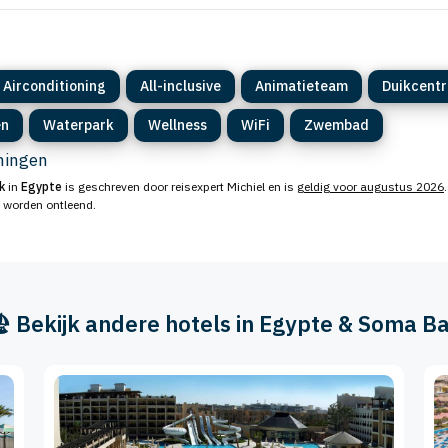
Airconditioning
All-inclusive
Animatieteam
Duikcent
en
Waterpark
Wellness
WiFi
Zwembad
eningen
k
in
Egypte
is geschreven door reisexpert Michiel en is
geldig voor augustus 2026
n worden ontleend.
️ Bekijk andere hotels in Egypte & Soma B