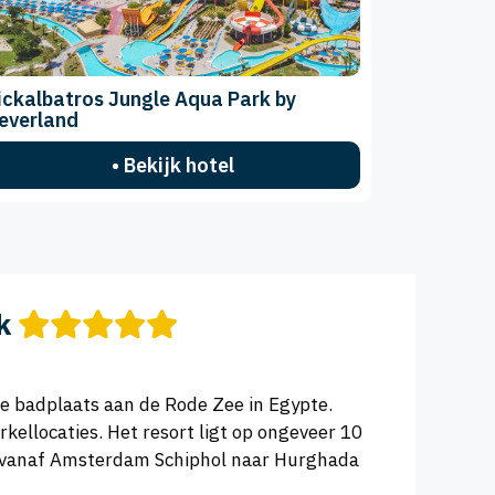
ickalbatros Jungle Aqua Park by
everland
• Bekijk hotel
k
xe badplaats aan de Rode Zee in Egypte.
kellocaties. Het resort ligt op ongeveer 10
ur vanaf Amsterdam Schiphol naar Hurghada