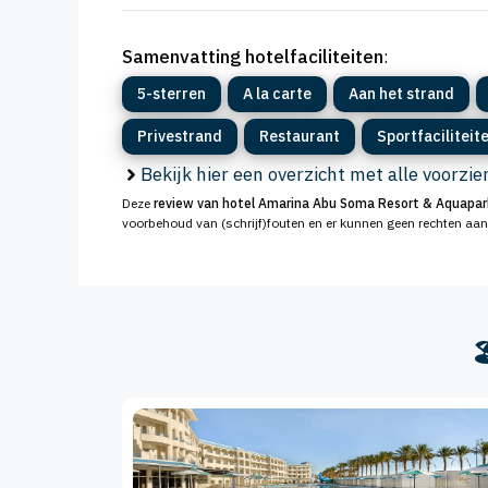
Samenvatting hotelfaciliteiten
:
5-sterren
A la carte
Aan het strand
Privestrand
Restaurant
Sportfaciliteit
Bekijk hier een overzicht met alle voorzi
Deze
review van hotel Amarina Abu Soma Resort & Aquapar
voorbehoud van (schrijf)fouten en er kunnen geen rechten aa
