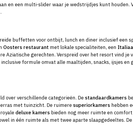
aan en een multi-slider waar je wedstrijdjes kunt houden. 
.
eide buffetten voor ontbijt, lunch en diner inclusief een sp
en
Oosters restaurant
met lokale specialiteiten, een
Italia
e Aziatische gerechten. Verspreid over het resort vind je v
 inclusive formule omvat alle maaltijden, snacks, ijsjes en
ld over verschillende categorieën. De
standaardkamers
be
 terras met tuinzicht. De ruimere
superiorkamers
hebben ee
 royale
deluxe kamers
bieden nog meer ruimte en comfort. 
owel in één ruimte als met twee aparte slaapgedeeltes. D