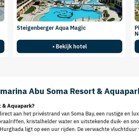
Steigenberger Aqua Magic
P
N
• Bekijk hotel
marina Abu Soma Resort & Aquapar
t & Aquapark?
rect aan het privéstrand van Soma Bay, een rustige en lu
aalriffen, kristalhelder water en uitstekende duik- en snor
 Hurghada ligt op een uur rijden. De verwachte vluchtdu