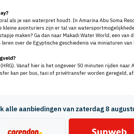
Bay?
ooral als je van waterpret houdt. In Amarina Abu Soma Res
kleine avonturiers zijn er tal van watersportmogelijkhede
uitstapje maken? Ga dan naar Makadi Water World, een van d
es leren over de Egyptische geschiedenis via miniaturen 
egveld?
 (HRG). Vanaf hier is het ongeveer 50 minuten rijden naa
fer kan per bus, taxi of privétransfer worden geregeld, afh
jk alle aanbiedingen van zaterdag 8 augus