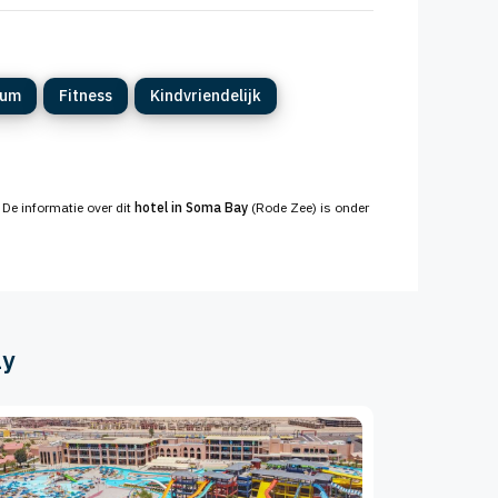
rum
Fitness
Kindvriendelijk
. De informatie over dit
hotel in Soma Bay
(Rode Zee) is onder
ay