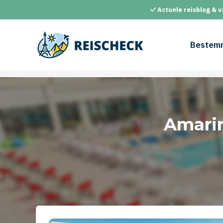
Ga
Actuele reisblog & v
naar
de
inhoud
Bestem
Amari