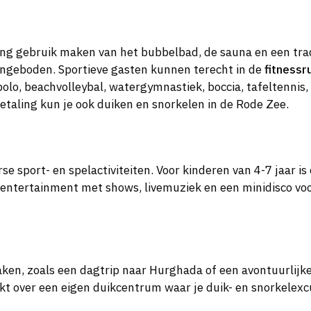
ing gebruik maken van het bubbelbad, de sauna en een tra
geboden. Sportieve gasten kunnen terecht in de
fitnessr
lo, beachvolleybal, watergymnastiek, boccia, tafeltennis,
taling kun je ook duiken en snorkelen in de Rode Zee.
e sport- en spelactiviteiten. Voor kinderen van 4-7 jaar is
er entertainment met shows, livemuziek en een minidisco vo
aken, zoals een dagtrip naar Hurghada of een avontuurlijk
kt over een eigen duikcentrum waar je duik- en snorkelexc