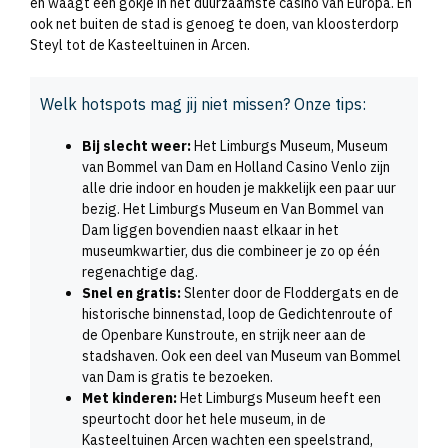
en waagt een gokje in het duurzaamste casino van Europa. En
ook net buiten de stad is genoeg te doen, van kloosterdorp
Steyl tot de Kasteeltuinen in Arcen.
Welk hotspots mag jij niet missen? Onze tips:
Bij slecht weer:
Het Limburgs Museum, Museum
van Bommel van Dam en Holland Casino Venlo zijn
alle drie indoor en houden je makkelijk een paar uur
bezig. Het Limburgs Museum en Van Bommel van
Dam liggen bovendien naast elkaar in het
museumkwartier, dus die combineer je zo op één
regenachtige dag.
Snel en gratis:
Slenter door de Floddergats en de
historische binnenstad, loop de Gedichtenroute of
de Openbare Kunstroute, en strijk neer aan de
stadshaven. Ook een deel van Museum van Bommel
van Dam is gratis te bezoeken.
Met kinderen:
Het Limburgs Museum heeft een
speurtocht door het hele museum, in de
Kasteeltuinen Arcen wachten een speelstrand,