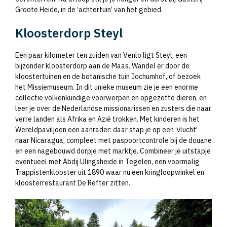
Groote Heide, in de ‘achtertuin’ van het gebied.
Kloosterdorp Steyl
Een paar kilometer ten zuiden van Venlo ligt Steyl, een
bijzonder kloosterdorp aan de Maas. Wandel er door de
kloostertuinen en de botanische tuin Jochumhof, of bezoek
het Missiemuseum. In dit unieke museum zie je een enorme
collectie volkenkundige voorwerpen en opgezette dieren, en
leer je over de Nederlandse missionarissen en zusters die naar
verre landen als Afrika en Azië trokken. Met kinderen is het
Wereldpaviljoen een aanrader: daar stap je op een ‘vlucht’
naar Nicaragua, compleet met paspoortcontrole bij de douane
en een nagebouwd dorpje met marktje. Combineer je uitstapje
eventueel met Abdij Ulingsheide in Tegelen, een voormalig
Trappistenklooster uit 1890 waar nu een kringloopwinkel en
kloosterrestaurant De Refter zitten.