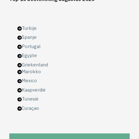
Turkije
Spanje
Portugal
Egypte
Griekenland
Marokko
Mexico
Kaapverdië
Tunesië
Curaçao