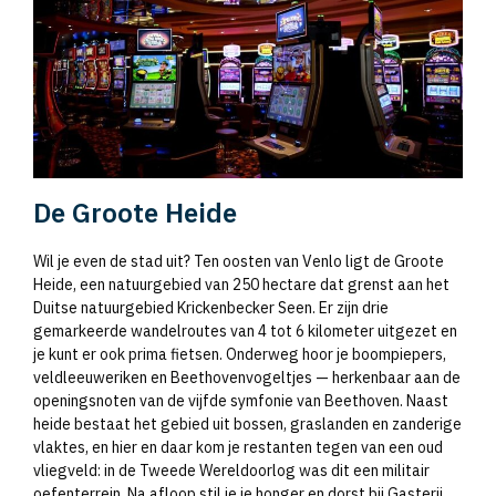
De Groote Heide
Wil je even de stad uit? Ten oosten van Venlo ligt de Groote
Heide, een natuurgebied van 250 hectare dat grenst aan het
Duitse natuurgebied Krickenbecker Seen. Er zijn drie
gemarkeerde wandelroutes van 4 tot 6 kilometer uitgezet en
je kunt er ook prima fietsen. Onderweg hoor je boompiepers,
veldleeuweriken en Beethovenvogeltjes — herkenbaar aan de
openingsnoten van de vijfde symfonie van Beethoven. Naast
heide bestaat het gebied uit bossen, graslanden en zanderige
vlaktes, en hier en daar kom je restanten tegen van een oud
vliegveld: in de Tweede Wereldoorlog was dit een militair
oefenterrein. Na afloop stil je je honger en dorst bij Gasterij