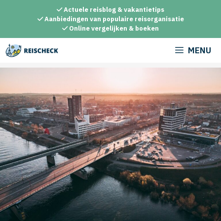
Ga
Actuele reisblog & vakantietips
naar
Aanbiedingen van populaire reisorganisatie
Online vergelijken & boeken
de
inhoud
MENU