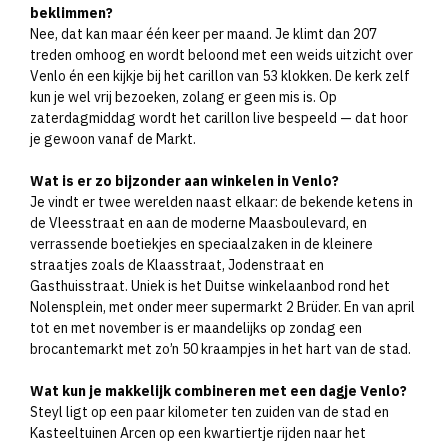
beklimmen?
Nee, dat kan maar één keer per maand. Je klimt dan 207
treden omhoog en wordt beloond met een weids uitzicht over
Venlo én een kijkje bij het carillon van 53 klokken. De kerk zelf
kun je wel vrij bezoeken, zolang er geen mis is. Op
zaterdagmiddag wordt het carillon live bespeeld — dat hoor
je gewoon vanaf de Markt.
Wat is er zo bijzonder aan winkelen in Venlo?
Je vindt er twee werelden naast elkaar: de bekende ketens in
de Vleesstraat en aan de moderne Maasboulevard, en
verrassende boetiekjes en speciaalzaken in de kleinere
straatjes zoals de Klaasstraat, Jodenstraat en
Gasthuisstraat. Uniek is het Duitse winkelaanbod rond het
Nolensplein, met onder meer supermarkt 2 Brüder. En van april
tot en met november is er maandelijks op zondag een
brocantemarkt met zo’n 50 kraampjes in het hart van de stad.
Wat kun je makkelijk combineren met een dagje Venlo?
Steyl ligt op een paar kilometer ten zuiden van de stad en
Kasteeltuinen Arcen op een kwartiertje rijden naar het