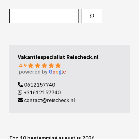
Zoeken
Vakantiespecialist Reischeck.nl
4.9
powered by
G
o
o
g
l
e
0612157740
+31612157740
contact@reischeck.nl
Top 10 bestemming augustus 2026