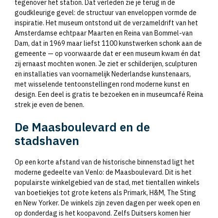
tegenover het station. Dat verleden zie je terug in de
goudkleurige gevel: de structuur van enveloppen vormde de
inspiratie. Het museum ontstond uit de verzameldrift van het
Amsterdamse echtpaar Maarten en Reina van Bommel-van
Dam, dat in 1969 maar liefst 1100 kunstwerken schonk aan de
gemeente — op voorwaarde dat er een museum kwam én dat
zij ernaast mochten wonen. Je ziet er schilderijen, sculpturen
en installaties van voornamelijk Nederlandse kunstenaars,
met wisselende tentoonstellingen rond moderne kunst en
design. Een deel is gratis te bezoeken en in museumcafé Reina
strek je even de benen.
De Maasboulevard en de
stadshaven
Op een korte afstand van de historische binnenstad ligt het
moderne gedeelte van Venlo: de Maasboulevard. Dit is het
populairste winkelgebied van de stad, met tientallen winkels
van boetiekjes tot grote ketens als Primark, H&M, The Sting
en New Yorker. De winkels zijn zeven dagen per week open en
op donderdag is het koopavond. Zelfs Duitsers komen hier