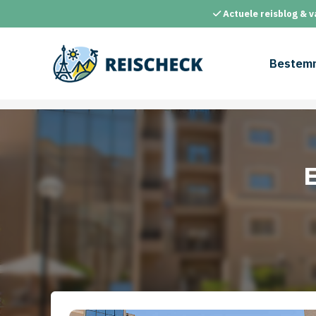
Ga
Actuele reisblog & v
naar
de
inhoud
Bestem