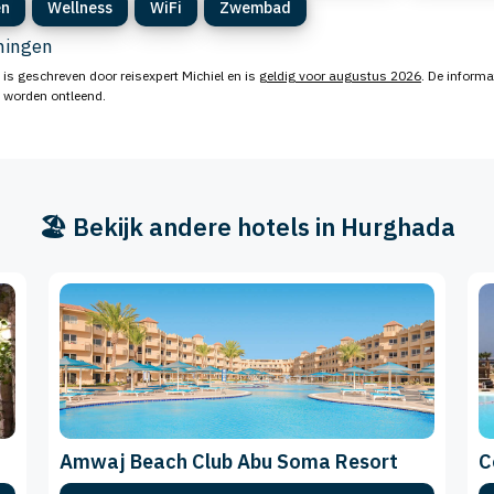
en
Wellness
WiFi
Zwembad
eningen
is geschreven door reisexpert Michiel en is
geldig voor augustus 2026
. De informa
n worden ontleend.
🏖️ Bekijk andere hotels in Hurghada
Amwaj Beach Club Abu Soma Resort
C