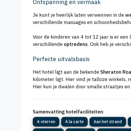
Ontspanning en vermaak
Je kunt je heerlijk laten verwennen in de
we
verschillende massages en schoonheidsbehand
Voor de kinderen van 4 tot 12 jaar is er een
verschillende
optredens
. Ook heb je versch
Perfecte uitvalsbasis
Het hotel ligt aan de bekende
Sheraton Ro
kilometer ligt. Hier vind je talloze winkel
Hier kun je dwalen door smalle straatjes e
Samenvatting hotelfaciliteiten
:
4-sterren
A la carte
Aan het strand