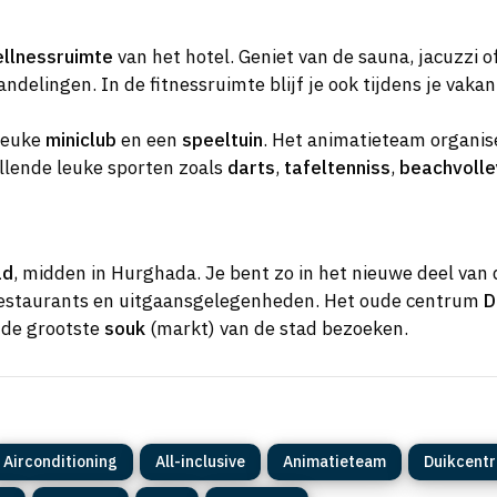
llnessruimte
van het hotel. Geniet van de sauna, jacuzzi o
elingen. In de fitnessruimte blijf je ook tijdens je vakant
 leuke
miniclub
en een
speeltuin
. Het animatieteam organisee
illende leuke sporten zoals
darts
,
tafeltenniss
,
beachvolle
ad
, midden in Hurghada. Je bent zo in het nieuwe deel van 
s, restaurants en uitgaansgelegenheden. Het oude centrum
D
n de grootste
souk
(markt) van de stad bezoeken.
Airconditioning
All-inclusive
Animatieteam
Duikcent