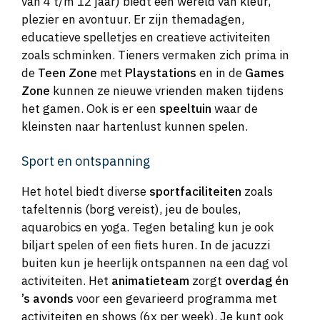
van 4 t/m 12 jaar) biedt een wereld van kleur,
plezier en avontuur. Er zijn themadagen,
educatieve spelletjes en creatieve activiteiten
zoals schminken. Tieners vermaken zich prima in
de
Teen Zone
met
Playstations
en in de
Games
Zone
kunnen ze nieuwe vrienden maken tijdens
het gamen. Ook is er een
speeltuin
waar de
kleinsten naar hartenlust kunnen spelen.
Sport en ontspanning
Het hotel biedt diverse
sportfaciliteiten
zoals
tafeltennis (borg vereist), jeu de boules,
aquarobics en yoga. Tegen betaling kun je ook
biljart spelen of een fiets huren. In de jacuzzi
buiten kun je heerlijk ontspannen na een dag vol
activiteiten. Het
animatieteam
zorgt
overdag én
’s avonds
voor een gevarieerd programma met
activiteiten en shows (6x per week). Je kunt ook