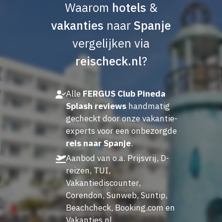
Waarom
hotels
&
vakanties
naar
Spanje
vergelijken via
reischeck.nl
?
Alle
FERGUS Club Pineda
Splash reviews
handmatig
gecheckt door onze vakantie-
experts voor een onbezorgde
reis naar Spanje
.
Aanbod van o.a. Prijsvrij, D-
reizen, TUI,
Vakantiediscounter,
Corendon, Sunweb, Suntip,
Beachcheck, Booking.com en
Vakanties.nl.