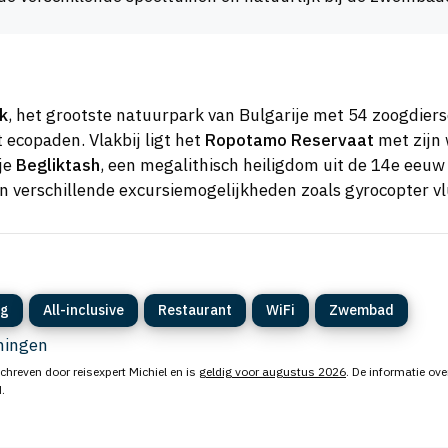
k
, het grootste natuurpark van Bulgarije met 54 zoogdier
 ecopaden. Vlakbij ligt het
Ropotamo Reservaat
met zijn 
 je
Begliktash
, een megalithisch heiligdom uit de 14e eeuw
en verschillende excursiemogelijkheden zoals gyrocopter v
ng
All-inclusive
Restaurant
WiFi
Zwembad
eningen
chreven door reisexpert Michiel en is
geldig voor augustus 2026
. De informatie ove
.