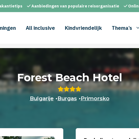
akantietips
Aanbiedingen van populaire reisorganisatie
Onlin
mingen
All inclusive
Kindvriendelijk
Thema’s
Forest Beach Hotel
Bulgarije
•
Burgas
•
Primorsko