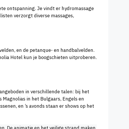
lete ontspanning. Je vindt er hydromassage
isten verzorgt diverse massages,
alvelden, en de petanque- en handbalvelden.
nolia Hotel kun je boogschieten uitproberen.
ngeboden in verschillende talen: bij het
es Magnolias in het Bulgaars, Engels en
wassenen, en ’s avonds staan er shows op het
en. De animatie en het veilige strand maken