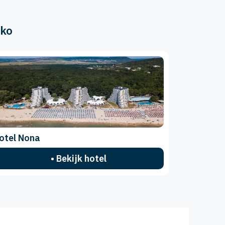
sko
otel Nona
• Bekijk hotel