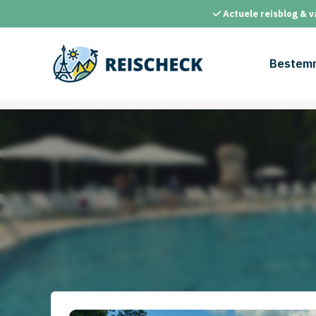
Ga
Actuele reisblog & v
naar
de
inhoud
Bestem