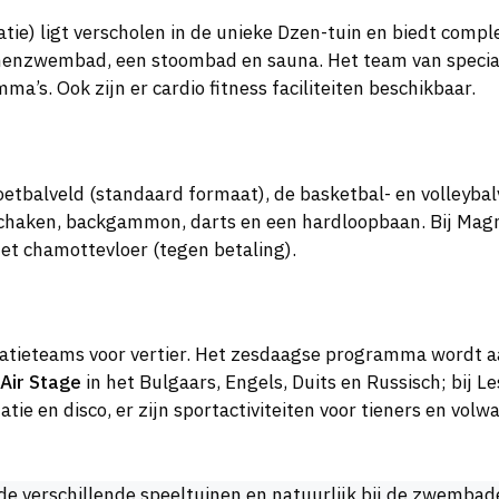
atie) ligt verscholen in de unieke Dzen-tuin en biedt comp
nenzwembad, een stoombad en sauna. Het team van special
s. Ook zijn er cardio fitness faciliteiten beschikbaar.
 voetbalveld (standaard formaat), de basketbal- en volleyb
s, schaken, backgammon, darts en een hardloopbaan. Bij Mag
et chamottevloer (tegen betaling).
atieteams voor vertier. Het zesdaagse programma wordt aa
Air Stage
in het Bulgaars, Engels, Duits en Russisch; bij L
ie en disco, er zijn sportactiviteiten voor tieners en vol
de verschillende speeltuinen en natuurlijk bij de zwembad