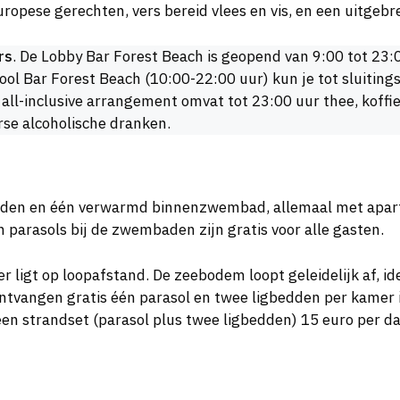
opese gerechten, vers bereid vlees en vis, en een uitgebr
rs
. De Lobby Bar Forest Beach is geopend van 9:00 tot 23:
 Pool Bar Forest Beach (10:00-22:00 uur) kun je tot sluiting
 all-inclusive arrangement omvat tot 23:00 uur thee, koffie
rse alcoholische dranken.
aden en één verwarmd binnenzwembad, allemaal met aparte
parasols bij de zwembaden zijn gratis voor alle gasten.
 ligt op loopafstand. De zeebodem loopt geleidelijk af, i
ontvangen gratis één parasol en twee ligbedden per kamer
een strandset (parasol plus twee ligbedden) 15 euro per dag