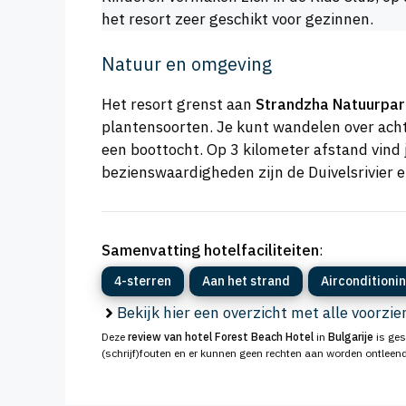
het resort zeer geschikt voor gezinnen.
Natuur en omgeving
Het resort grenst aan
Strandzha Natuurpar
plantensoorten. Je kunt wandelen over acht
een boottocht. Op 3 kilometer afstand vind
bezienswaardigheden zijn de Duivelsrivier 
Samenvatting hotelfaciliteiten
:
4-sterren
Aan het strand
Airconditioni
Bekijk hier een overzicht met alle voorzi
Deze
review van hotel Forest Beach Hotel
in
Bulgarije
is ges
(schrijf)fouten en er kunnen geen rechten aan worden ontleend