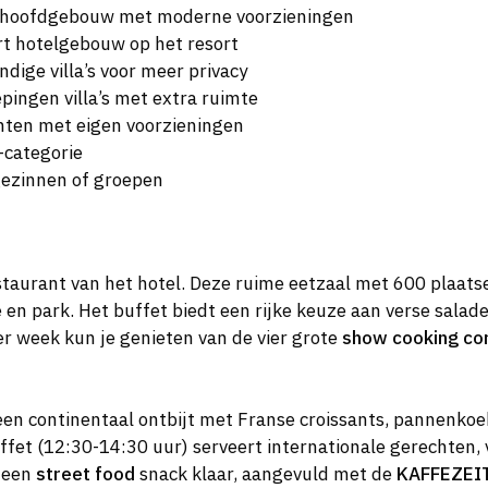
 hoofdgebouw met moderne voorzieningen
rt hotelgebouw op het resort
ndige villa’s voor meer privacy
pingen villa’s met extra ruimte
ten met eigen voorzieningen
s-categorie
 gezinnen of groepen
staurant van het hotel. Deze ruime eetzaal met 600 plaats
en park. Het buffet biedt een rijke keuze aan verse salade
r week kun je genieten van de vier grote
show cooking co
een continentaal ontbijt met Franse croissants, pannenkoe
 (12:30-14:30 uur) serveert internationale gerechten, ver
r een
street food
snack klaar, aangevuld met de
KAFFEZEI