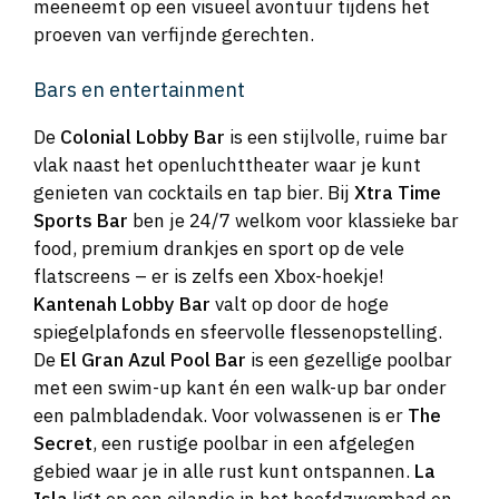
meeneemt op een visueel avontuur tijdens het
proeven van verfijnde gerechten.
Bars en entertainment
De
Colonial Lobby Bar
is een stijlvolle, ruime bar
vlak naast het openluchttheater waar je kunt
genieten van cocktails en tap bier. Bij
Xtra Time
Sports Bar
ben je 24/7 welkom voor klassieke bar
food, premium drankjes en sport op de vele
flatscreens – er is zelfs een Xbox-hoekje!
Kantenah Lobby Bar
valt op door de hoge
spiegelplafonds en sfeervolle flessenopstelling.
De
El Gran Azul Pool Bar
is een gezellige poolbar
met een swim-up kant én een walk-up bar onder
een palmbladendak. Voor volwassenen is er
The
Secret
, een rustige poolbar in een afgelegen
gebied waar je in alle rust kunt ontspannen.
La
Isla
ligt op een eilandje in het hoofdzwembad en