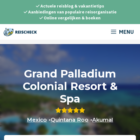
Ga
Actuele reisblog & vakantietips
naar
Aanbiedingen van populaire reisorganisatie
Online vergelijken & boeken
de
inhoud
MENU
Grand Palladium
Colonial Resort &
Spa
Mexico
•
Quintana Roo
•
Akumal