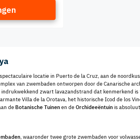
ngen
aya
pectaculaire locatie in Puerto de la Cruz, aan de noordkust 
complex van zwembaden ontworpen door de Canarische arch
n indrukwekkend zwart lavazandstrand dat kenmerkend is 
harmante Villa de la Orotava, het historische Icod de los V
 aan de
Botanische Tuinen
en de
Orchideeëntuin
is absoluut
embaden
, waaronder twee grote zwembaden voor volwasse