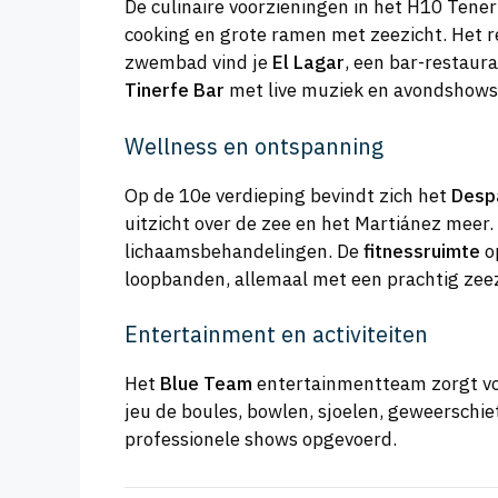
De culinaire voorzieningen in het H10 Tener
cooking en grote ramen met zeezicht. Het re
zwembad vind je
El Lagar
, een bar-restaura
Tinerfe Bar
met live muziek en avondshows, i
Wellness en ontspanning
Op de 10e verdieping bevindt zich het
Desp
uitzicht over de zee en het Martiánez meer
lichaamsbehandelingen. De
fitnessruimte
o
loopbanden, allemaal met een prachtig zeez
Entertainment en activiteiten
Het
Blue Team
entertainmentteam zorgt vo
jeu de boules, bowlen, sjoelen, geweerschie
professionele shows opgevoerd.