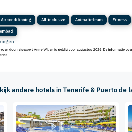
Airconditioning
All-inclusive
Animatieteam
Fitness
embad
eningen
reven door reisexpert Anne-Wil en is
geldig voor augustus 2026
. De informatie ove
leend.
ekijk andere hotels in Tenerife & Puerto de l