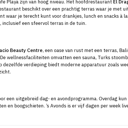
ife Playa zijn van hoog niveau. Het hoofdrestaurant
El Dra
staurant beschikt over een prachtig terras waar je met uit
nt waar je terecht kunt voor drankjes, lunch en snacks à la
nclusief een sfeervol terras in de tuin.
acio Beauty Centre
, een oase van rust met een terras, Ba
. De wellnessfaciliteiten omvatten een sauna, Turks stoom
p dezelfde verdieping biedt moderne apparatuur zoals we
icht.
or een uitgebreid dag- en avondprogramma. Overdag kun j
ten en boogschieten. ’s Avonds is er vijf dagen per week l