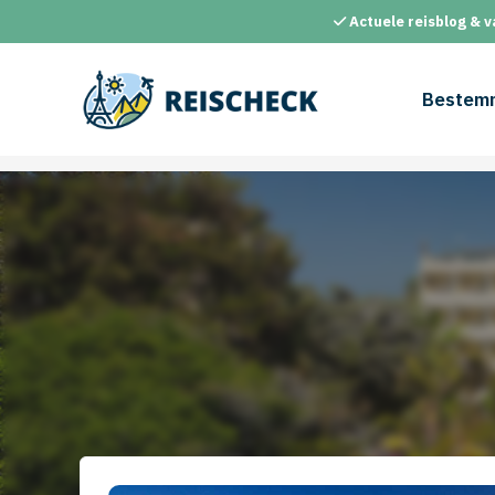
Ga
Actuele reisblog & v
naar
de
inhoud
Bestem