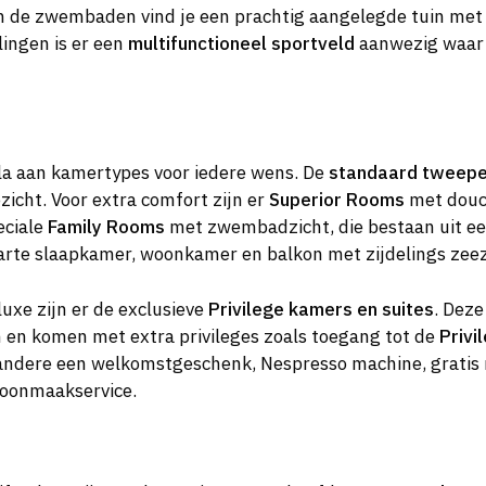
 de zwembaden vind je een prachtig aangelegde tuin met 
lingen is er een
multifunctioneel sportveld
aanwezig waar 
la aan kamertypes voor iedere wens. De
standaard tweep
zicht. Voor extra comfort zijn er
Superior Rooms
met douch
eciale
Family Rooms
met zwembadzicht, die bestaan uit ee
arte slaapkamer, woonkamer en balkon met zijdelings zeez
luxe zijn er de exclusieve
Privilege kamers en suites
. Dez
 en komen met extra privileges zoals toegang tot de
Privi
er andere een welkomstgeschenk, Nespresso machine, gratis 
oonmaakservice.