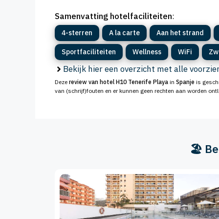
Samenvatting hotelfaciliteiten
:
4-sterren
A la carte
Aan het strand
Sportfaciliteiten
Wellness
WiFi
Zw
Bekijk hier een overzicht met alle voorzi
Deze
review van hotel H10 Tenerife Playa
in
Spanje
is gesch
van (schrijf)fouten en er kunnen geen rechten aan worden ont
🏖️ B