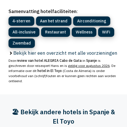
Samenvatting hotelfaciliteiten
:
4-sterren
Aan het strand
Airconditioning
All-inclusive
Restaurant
Wellness
WiFi
Zwembad
Bekijk hier een overzicht met alle voorzieningen
Deze
review van hotel ALEGRIA Cabo de Gata
in
Spanje
is
geschreven door reisexpert Hans en is
geldig voor augustus 2026
. De
informatie over dit
hotel in El Toyo
(Costa de Almeria) is onder
voorbehoud van (schrijf)fouten en er kunnen geen rechten aan worden
ontleend.
🏖️ Bekijk andere hotels in Spanje &
El Toyo