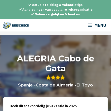
Ga
Actuele reisblog & vakantietips
naar
Aanbiedingen van populaire reisorganisatie
Online vergelijken & boeken
de
inhoud
MENU
ALEGRIA Cabo de
Gata
Spanje
•
Costa de Almeria
•
El Toyo
Boek direct voordelig je vakantie in 2026