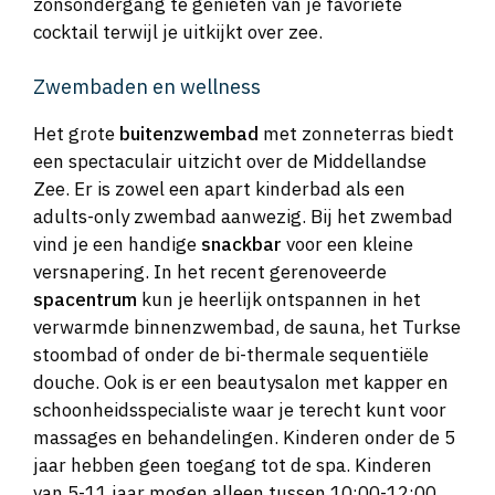
zonsondergang te genieten van je favoriete
cocktail terwijl je uitkijkt over zee.
Zwembaden en wellness
Het grote
buitenzwembad
met zonneterras biedt
een spectaculair uitzicht over de Middellandse
Zee. Er is zowel een apart kinderbad als een
adults-only zwembad aanwezig. Bij het zwembad
vind je een handige
snackbar
voor een kleine
versnapering. In het recent gerenoveerde
spacentrum
kun je heerlijk ontspannen in het
verwarmde binnenzwembad, de sauna, het Turkse
stoombad of onder de bi-thermale sequentiële
douche. Ook is er een beautysalon met kapper en
schoonheidsspecialiste waar je terecht kunt voor
massages en behandelingen. Kinderen onder de 5
jaar hebben geen toegang tot de spa. Kinderen
van 5-11 jaar mogen alleen tussen 10:00-12:00