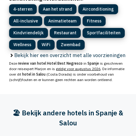
4-sterren
Aan het strand
Airconditioning
All-inclusive
Animatieteam
Fitness
Kindvriendelijk
Restaurant
Sportfaciliteiten
Wellness
WiFi
Zwembad
Bekijk hier een overzicht met alle voorzieningen
Deze
review van hotel Hotel Best Negresco
in
Spanje
is geschreven
door reisexpert Marjon en is
geldig voor augustus 2026
. De informatie
over dit
hotel in Salou
(Costa Dorada) is onder voorbehoud van
(schrijf)fouten en er kunnen geen rechten aan worden ontleend.
🏖️ Bekijk andere hotels in Spanje &
Salou