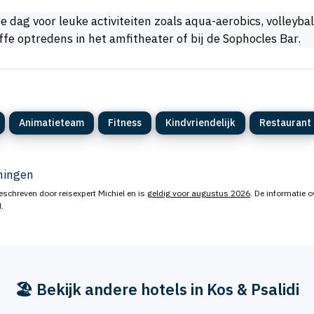
dag voor leuke activiteiten zoals aqua-aerobics, volleybal
fe optredens in het amfitheater of bij de Sophocles Bar.
Animatieteam
Fitness
Kindvriendelijk
Restaurant
eningen
eschreven door reisexpert Michiel en is
geldig voor augustus 2026
. De informatie o
.
🏖️ Bekijk andere hotels in Kos & Psalidi