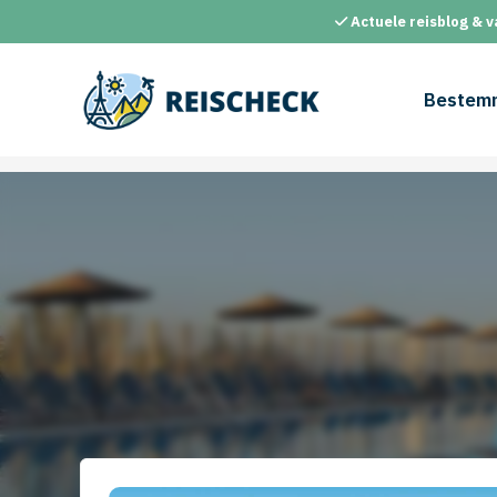
Ga
Actuele reisblog & v
naar
de
inhoud
Bestem