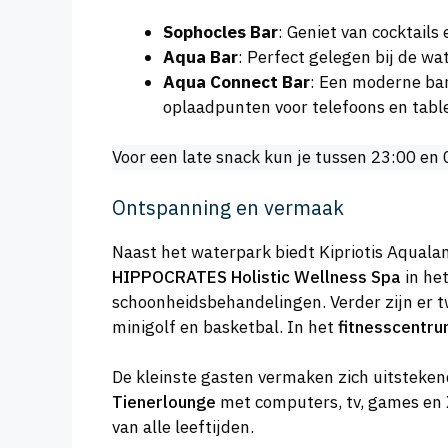
Sophocles Bar
: Geniet van cocktails
Aqua Bar
: Perfect gelegen bij de wa
Aqua Connect Bar
: Een moderne bar
oplaadpunten voor telefoons en table
Voor een late snack kun je tussen 23:00 en
Ontspanning en vermaak
Naast het waterpark biedt Kipriotis Aquala
HIPPOCRATES Holistic Wellness Spa
in he
schoonheidsbehandelingen. Verder zijn er tw
minigolf en basketbal. In het
fitnesscentr
De kleinste gasten vermaken zich uitsteken
Tienerlounge
met computers, tv, games en 
van alle leeftijden.