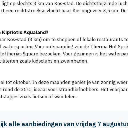
ligt op slechts 3 km van Kos-stad. De dichtstbijzijnde luch
 een rechtstreekse vlucht naar Kos ongeveer 3,5 uur. De 
 Kipriotis Aqualand?
ar Kos-stad (3 km) om te shoppen of lokale restaurants te 
el watersporten. Voor ontspanning zijn de Therma Hot Spri
leftherias Square bezoeken. Voor gezinnen is het waterpar
aciliteiten zoals kidsclubs en zwembaden.
n mei tot oktober. In deze maanden geniet je van zonnig we
n rond de 35°C, ideaal voor strandliefhebbers. Het voorja
itstapjes zoals fietsen of wandelen.
ijk alle aanbiedingen van vrijdag 7 august