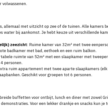
r volwassenen.
, allemaal met uitzicht op zee of de tuinen. Alle kamers 
fles water bij aankomst. Je hebt keuze uit verschillende ka
ijk) zeezicht
: Ruime kamer van 32m² met twee eenpers
rote badkamer met bad, eethoek en een ruim balkon.
rtabele ruimte van 52m² met een slaapkamer met tweep
t 4 personen.
Extra ruim appartement met twee aparte slaapkamers (el
pbanken. Geschikt voor groepen tot 6 personen.
breide buffetten voor ontbijt, lunch en diner met zowel Gri
monstraties. Voor een lekker drankje en snacks kun je ter