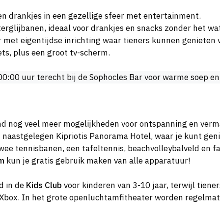
 en drankjes in een gezellige sfeer met entertainment.
terglijbanen, ideaal voor drankjes en snacks zonder het wa
 met eigentijdse inrichting waar tieners kunnen genieten va
ts, plus een groot tv-scherm.
 00:00 uur terecht bij de Sophocles Bar voor warme soep en
nd nog veel meer mogelijkheden voor ontspanning en verma
t naastgelegen Kipriotis Panorama Hotel, waar je kunt gen
ee tennisbanen, een tafeltennis, beachvolleybalveld en fac
um
kun je gratis gebruik maken van alle apparatuur!
d in de
Kids Club
voor kinderen van 3-10 jaar, terwijl tiene
Xbox. In het grote openluchtamfitheater worden regelma