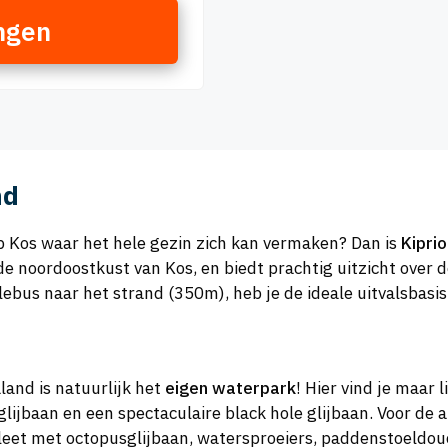
ngen
nd
 op Kos waar het hele gezin zich kan vermaken? Dan is
Kipri
n de noordoostkust van Kos, en biedt prachtig uitzicht over
lebus naar het strand (350m), heb je de ideale uitvalsbasis
land is natuurlijk het
eigen waterpark
! Hier vind je maar l
jbaan en een spectaculaire black hole glijbaan. Voor de al
t met octopusglijbaan, watersproeiers, paddenstoeldouche