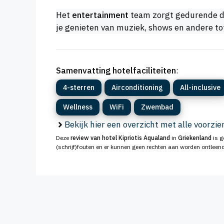
Het
entertainment
team zorgt gedurende de 
je genieten van muziek, shows en andere tof
Samenvatting hotelfaciliteiten
:
4-sterren
Airconditioning
All-inclusive
Wellness
WiFi
Zwembad
Bekijk hier een overzicht met alle voorzi
Deze
review van hotel Kipriotis Aqualand
in
Griekenland
is g
(schrijf)fouten en er kunnen geen rechten aan worden ontleend