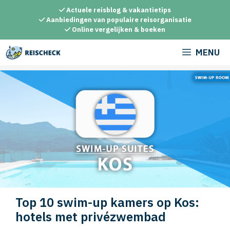
Ga
Actuele reisblog & vakantietips
naar
Aanbiedingen van populaire reisorganisatie
Online vergelijken & boeken
de
inhoud
MENU
Top 10 swim-up kamers op Kos:
hotels met privézwembad