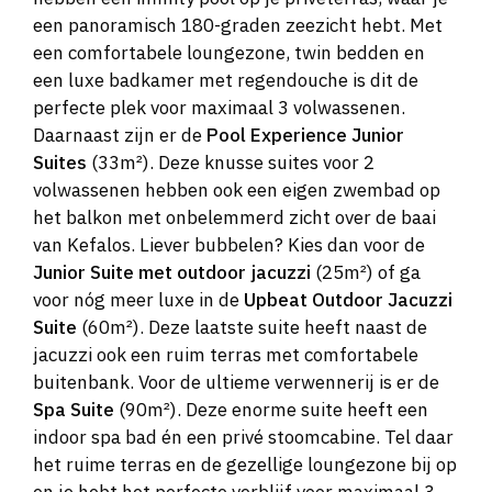
een panoramisch 180-graden zeezicht hebt. Met
een comfortabele loungezone, twin bedden en
een luxe badkamer met regendouche is dit de
perfecte plek voor maximaal 3 volwassenen.
Daarnaast zijn er de
Pool Experience Junior
Suites
(33m²). Deze knusse suites voor 2
volwassenen hebben ook een eigen zwembad op
het balkon met onbelemmerd zicht over de baai
van Kefalos. Liever bubbelen? Kies dan voor de
Junior Suite met outdoor jacuzzi
(25m²) of ga
voor nóg meer luxe in de
Upbeat Outdoor Jacuzzi
Suite
(60m²). Deze laatste suite heeft naast de
jacuzzi ook een ruim terras met comfortabele
buitenbank. Voor de ultieme verwennerij is er de
Spa Suite
(90m²). Deze enorme suite heeft een
indoor spa bad én een privé stoomcabine. Tel daar
het ruime terras en de gezellige loungezone bij op
en je hebt het perfecte verblijf voor maximaal 3