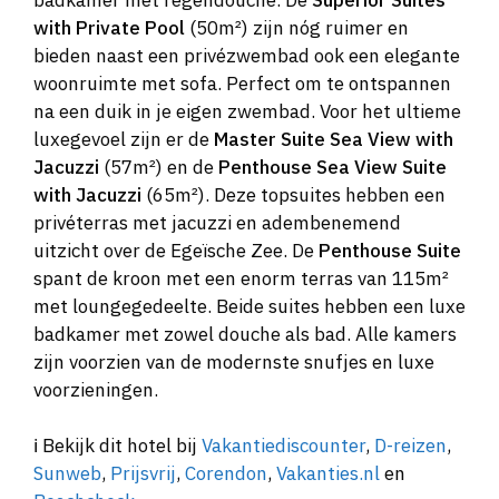
with Private Pool
(50m²) zijn nóg ruimer en
bieden naast een privézwembad ook een elegante
woonruimte met sofa. Perfect om te ontspannen
na een duik in je eigen zwembad. Voor het ultieme
luxegevoel zijn er de
Master Suite Sea View with
Jacuzzi
(57m²) en de
Penthouse Sea View Suite
with Jacuzzi
(65m²). Deze topsuites hebben een
privéterras met jacuzzi en adembenemend
uitzicht over de Egeïsche Zee. De
Penthouse Suite
spant de kroon met een enorm terras van 115m²
met loungegedeelte. Beide suites hebben een luxe
badkamer met zowel douche als bad. Alle kamers
zijn voorzien van de modernste snufjes en luxe
voorzieningen.
ℹ️ Bekijk dit hotel bij
Vakantiediscounter
,
D-reizen
,
Sunweb
,
Prijsvrij
,
Corendon
,
Vakanties.nl
en