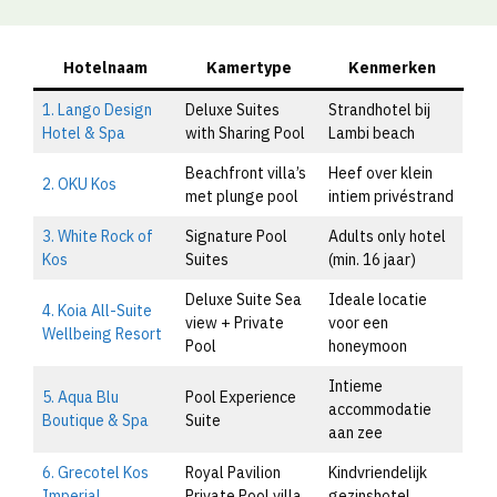
Hotelnaam
Kamertype
Kenmerken
1. Lango Design
Deluxe Suites
Strandhotel bij
Hotel & Spa
with Sharing Pool
Lambi beach
Beachfront villa’s
Heef over klein
2. OKU Kos
met plunge pool
intiem privéstrand
3. White Rock of
Signature Pool
Adults only hotel
Kos
Suites
(min. 16 jaar)
Deluxe Suite Sea
Ideale locatie
4. Koia All-Suite
view + Private
voor een
Wellbeing Resort
Pool
honeymoon
Intieme
5. Aqua Blu
Pool Experience
accommodatie
Boutique & Spa
Suite
aan zee
6. Grecotel Kos
Royal Pavilion
Kindvriendelijk
Imperial
Private Pool villa
gezinshotel