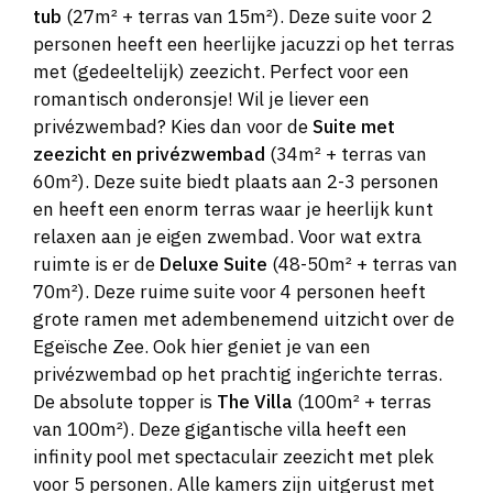
tub
(27m² + terras van 15m²). Deze suite voor 2
personen heeft een heerlijke jacuzzi op het terras
met (gedeeltelijk) zeezicht. Perfect voor een
romantisch onderonsje! Wil je liever een
privézwembad? Kies dan voor de
Suite met
zeezicht en privézwembad
(34m² + terras van
60m²). Deze suite biedt plaats aan 2-3 personen
en heeft een enorm terras waar je heerlijk kunt
relaxen aan je eigen zwembad. Voor wat extra
ruimte is er de
Deluxe Suite
(48-50m² + terras van
70m²). Deze ruime suite voor 4 personen heeft
grote ramen met adembenemend uitzicht over de
Egeïsche Zee. Ook hier geniet je van een
privézwembad op het prachtig ingerichte terras.
De absolute topper is
The Villa
(100m² + terras
van 100m²). Deze gigantische villa heeft een
infinity pool met spectaculair zeezicht met plek
voor 5 personen. Alle kamers zijn uitgerust met