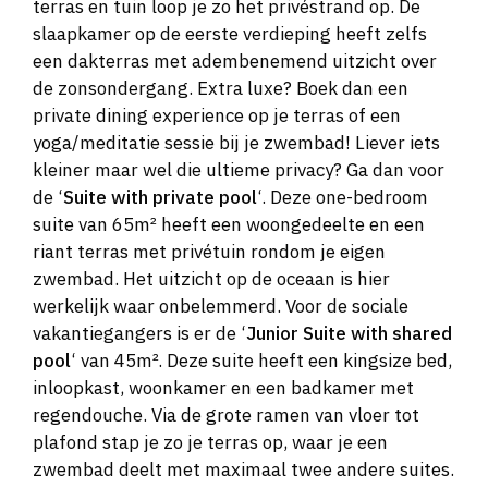
terras en tuin loop je zo het privéstrand op. De
slaapkamer op de eerste verdieping heeft zelfs
een dakterras met adembenemend uitzicht over
de zonsondergang. Extra luxe? Boek dan een
private dining experience op je terras of een
yoga/meditatie sessie bij je zwembad! Liever iets
kleiner maar wel die ultieme privacy? Ga dan voor
de ‘
Suite with private pool
‘. Deze one-bedroom
suite van 65m² heeft een woongedeelte en een
riant terras met privétuin rondom je eigen
zwembad. Het uitzicht op de oceaan is hier
werkelijk waar onbelemmerd. Voor de sociale
vakantiegangers is er de ‘
Junior Suite with shared
pool
‘ van 45m². Deze suite heeft een kingsize bed,
inloopkast, woonkamer en een badkamer met
regendouche. Via de grote ramen van vloer tot
plafond stap je zo je terras op, waar je een
zwembad deelt met maximaal twee andere suites.