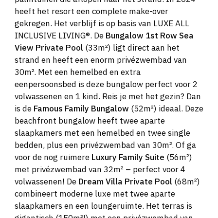
heeft het resort een complete make-over
gekregen. Het verblijf is op basis van LUXE ALL
INCLUSIVE LIVING®. De
Bungalow 1st Row Sea
View Private Pool
(33m²) ligt direct aan het
strand en heeft een enorm privézwembad van
30m². Met een hemelbed en extra
eenpersoonsbed is deze bungalow perfect voor 2
volwassenen en 1 kind. Reis je met het gezin? Dan
is de
Famous Family Bungalow
(52m²) ideaal. Deze
beachfront bungalow heeft twee aparte
slaapkamers met een hemelbed en twee single
bedden, plus een privézwembad van 30m². Of ga
voor de nog ruimere
Luxury Family Suite
(56m²)
met privézwembad van 32m² – perfect voor 4
volwassenen! De
Dream Villa Private Pool
(68m²)
combineert moderne luxe met twee aparte
slaapkamers en een loungeruimte. Het terras is