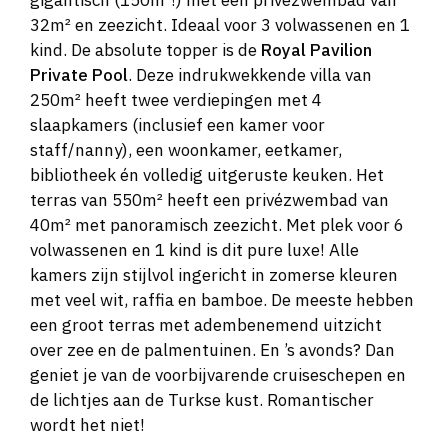
gigantisch (150m²!) met een privézwembad van
32m² en zeezicht. Ideaal voor 3 volwassenen en 1
kind. De absolute topper is de
Royal Pavilion
Private Pool
. Deze indrukwekkende villa van
250m² heeft twee verdiepingen met 4
slaapkamers (inclusief een kamer voor
staff/nanny), een woonkamer, eetkamer,
bibliotheek én volledig uitgeruste keuken. Het
terras van 550m² heeft een privézwembad van
40m² met panoramisch zeezicht. Met plek voor 6
volwassenen en 1 kind is dit pure luxe! Alle
kamers zijn stijlvol ingericht in zomerse kleuren
met veel wit, raffia en bamboe. De meeste hebben
een groot terras met adembenemend uitzicht
over zee en de palmentuinen. En ’s avonds? Dan
geniet je van de voorbijvarende cruiseschepen en
de lichtjes aan de Turkse kust. Romantischer
wordt het niet!