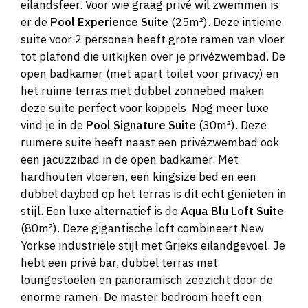
eilandsfeer. Voor wie graag privé wil zwemmen is
er de
Pool Experience Suite
(25m²). Deze intieme
suite voor 2 personen heeft grote ramen van vloer
tot plafond die uitkijken over je privézwembad. De
open badkamer (met apart toilet voor privacy) en
het ruime terras met dubbel zonnebed maken
deze suite perfect voor koppels. Nog meer luxe
vind je in de
Pool Signature Suite
(30m²). Deze
ruimere suite heeft naast een privézwembad ook
een jacuzzibad in de open badkamer. Met
hardhouten vloeren, een kingsize bed en een
dubbel daybed op het terras is dit echt genieten in
stijl. Een luxe alternatief is de
Aqua Blu Loft Suite
(80m²). Deze gigantische loft combineert New
Yorkse industriële stijl met Grieks eilandgevoel. Je
hebt een privé bar, dubbel terras met
loungestoelen en panoramisch zeezicht door de
enorme ramen. De master bedroom heeft een