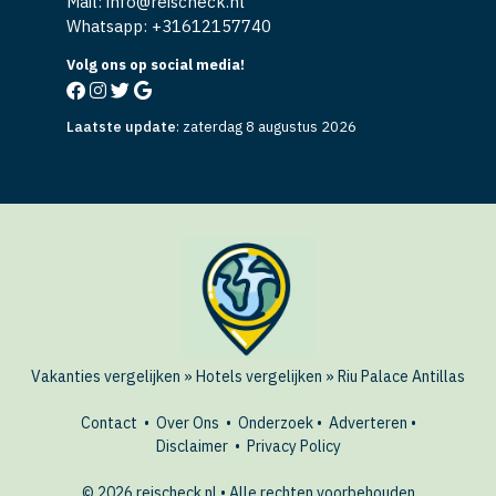
Mail: info@reischeck.nl
Whatsapp: +
31612157740
Volg ons op social media!
Laatste update
:
zaterdag 8 augustus 2026
Vakanties vergelijken
»
Hotels vergelijken
»
Riu Palace Antillas
Contact
•
Over Ons
•
Onderzoek
•
Adverteren
•
Disclaimer
•
Privacy Policy
© 2026 reischeck.nl • Alle rechten voorbehouden