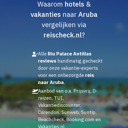
Waarom
hotels
&
vakanties
naar
Aruba
vergelijken via
reischeck.nl
?
Alle
Riu Palace Antillas
reviews
handmatig gecheckt
door onze vakantie-experts
voor een onbezorgde
reis
naar Aruba
.
Aanbod van o.a. Prijsvrij, D-
reizen, TUI,
Vakantiediscounter,
Corendon, Sunweb, Suntip,
Beachcheck, Booking.com en
Vakanties.nl.