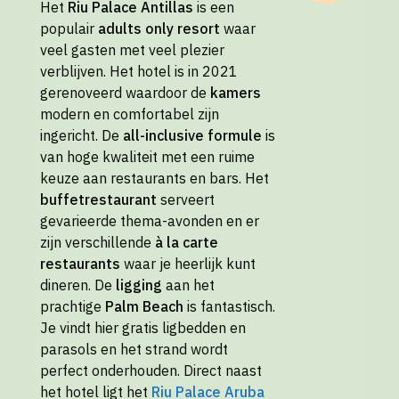
Het
Riu Palace Antillas
is een
populair
adults only resort
waar
veel gasten met veel plezier
verblijven. Het hotel is in 2021
gerenoveerd waardoor de
kamers
modern en comfortabel zijn
ingericht. De
all-inclusive formule
is
van hoge kwaliteit met een ruime
keuze aan restaurants en bars. Het
buffetrestaurant
serveert
gevarieerde thema-avonden en er
zijn verschillende
à la carte
restaurants
waar je heerlijk kunt
dineren. De
ligging
aan het
prachtige
Palm Beach
is fantastisch.
Je vindt hier gratis ligbedden en
parasols en het strand wordt
perfect onderhouden. Direct naast
het hotel ligt het
Riu Palace Aruba