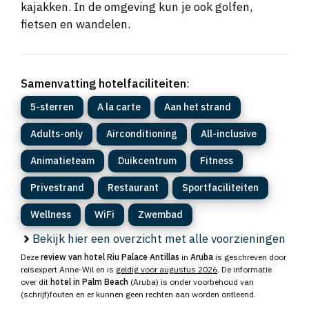
kajakken. In de omgeving kun je ook golfen,
fietsen en wandelen.
Samenvatting hotelfaciliteiten
:
5-sterren
A la carte
Aan het strand
Adults-only
Airconditioning
All-inclusive
Animatieteam
Duikcentrum
Fitness
Privestrand
Restaurant
Sportfaciliteiten
Wellness
WiFi
Zwembad
Bekijk hier een overzicht met alle voorzieningen
Deze
review van hotel Riu Palace Antillas
in
Aruba
is geschreven door
reisexpert Anne-Wil en is
geldig voor augustus 2026
. De informatie
over dit
hotel in Palm Beach
(Aruba) is onder voorbehoud van
(schrijf)fouten en er kunnen geen rechten aan worden ontleend.