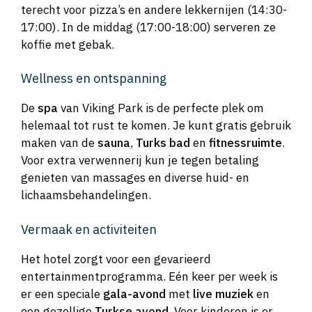
terecht voor pizza’s en andere lekkernijen (14:30-
17:00). In de middag (17:00-18:00) serveren ze
koffie met gebak.
Wellness en ontspanning
De
spa
van Viking Park is de perfecte plek om
helemaal tot rust te komen. Je kunt gratis gebruik
maken van de
sauna
,
Turks bad
en
fitnessruimte
.
Voor extra verwennerij kun je tegen betaling
genieten van massages en diverse huid- en
lichaamsbehandelingen.
Vermaak en activiteiten
Het hotel zorgt voor een gevarieerd
entertainmentprogramma. Eén keer per week is
er een speciale
gala-avond
met
live muziek
en
een gezellige
Turkse avond
. Voor kinderen is er