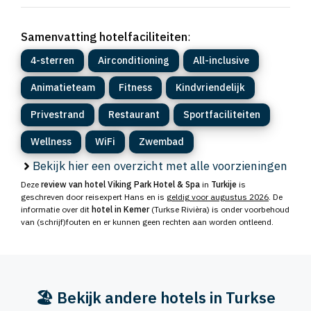
Samenvatting hotelfaciliteiten
:
4-sterren
Airconditioning
All-inclusive
Animatieteam
Fitness
Kindvriendelijk
Privestrand
Restaurant
Sportfaciliteiten
Wellness
WiFi
Zwembad
Bekijk hier een overzicht met alle voorzieningen
Deze
review van hotel Viking Park Hotel & Spa
in
Turkije
is
geschreven door reisexpert Hans en is
geldig voor augustus 2026
. De
informatie over dit
hotel in Kemer
(Turkse Rivièra) is onder voorbehoud
van (schrijf)fouten en er kunnen geen rechten aan worden ontleend.
🏖️ Bekijk andere hotels in Turkse