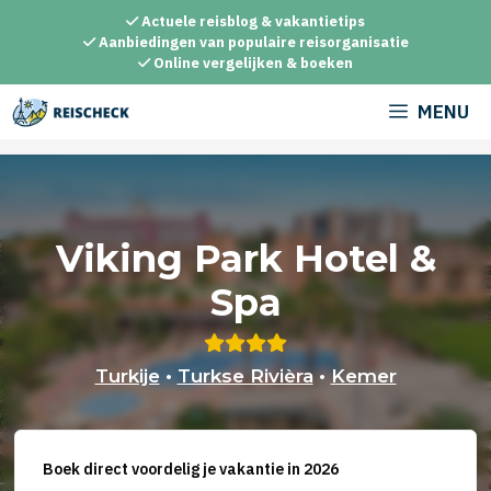
Ga
Actuele reisblog & vakantietips
naar
Aanbiedingen van populaire reisorganisatie
Online vergelijken & boeken
de
inhoud
MENU
Viking Park Hotel &
Spa
Turkije
•
Turkse Rivièra
•
Kemer
Boek direct voordelig je vakantie in 2026