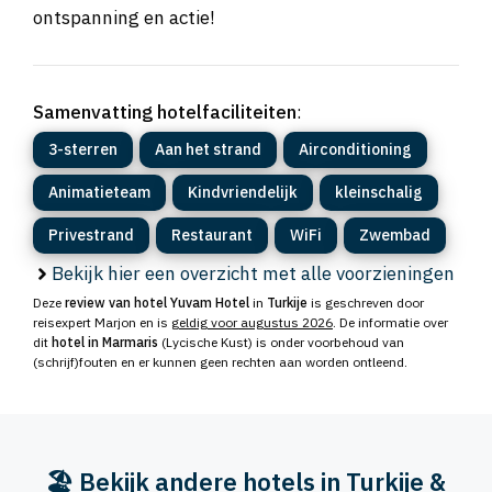
ontspanning en actie!
Samenvatting hotelfaciliteiten
:
3-sterren
Aan het strand
Airconditioning
Animatieteam
Kindvriendelijk
kleinschalig
Privestrand
Restaurant
WiFi
Zwembad
Bekijk hier een overzicht met alle voorzieningen
Deze
review van hotel Yuvam Hotel
in
Turkije
is geschreven door
reisexpert Marjon en is
geldig voor augustus 2026
. De informatie over
dit
hotel in Marmaris
(Lycische Kust) is onder voorbehoud van
(schrijf)fouten en er kunnen geen rechten aan worden ontleend.
🏖️ Bekijk andere hotels in Turkije &