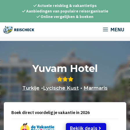
Ga
Actuele reisblog & vakantietips
naar
Aanbiedingen van populaire reisorganisatie
Online vergelijken & boeken
de
inhoud
MENU
Yuvam Hotel
Turkije
•
Lycische Kust
•
Marmaris
Boek direct voordelig je vakantie in 2026
Bekijk deals