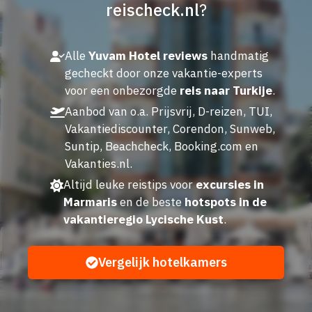
reischeck.nl
?
Alle
Yuvam Hotel reviews
handmatig
gecheckt door onze vakantie-experts
voor een onbezorgde
reis naar Turkije
.
Aanbod van o.a. Prijsvrij, D-reizen, TUI,
Vakantiediscounter, Corendon, Sunweb,
Suntip, Beachcheck, Booking.com en
Vakanties.nl.
Altijd leuke reistips voor
excursies in
Marmaris
en de beste
hotspots in de
vakantieregio Lycische Kust
.
Vergelijk hotelkamers