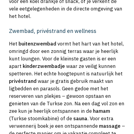
voor een koel drankje of snack, of je verkent de
vele eetgelegenheden in de directe omgeving van
het hotel.
Zwembad, privéstrand en wellness
Het
buitenzwembad
vormt het hart van het hotel,
omringd door een zonnig terras waar je heerlijk
kunt loungen. Voor de kleinste gasten is er een
apart
kinderzwembadje
waar ze veilig kunnen
spetteren. Het echte hoogtepunt is natuurlijk het
privéstrand
waar je gratis gebruik maakt van
ligbedden en parasols. Geen gedoe met het
reserveren van plekjes – gewoon opstaan en
genieten van de Turkse zon. Na een dag vol zon en
zee kun je heerlijk ontspannen in de
hamam
(Turkse stoomkabine) of de
sauna
. Voor extra
verwennerij boek je een ontspannende
massage
–
de perfecte manier om je vakantie compleet te