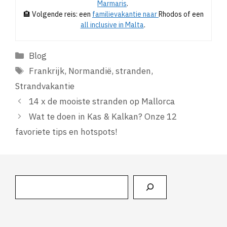
Marmaris
.
🏨 Volgende reis: een
familievakantie naar
Rhodos of een
all inclusive in Malta
.
Categorieën
Blog
Tags
Frankrijk
,
Normandië
,
stranden
,
Strandvakantie
14 x de mooiste stranden op Mallorca
Wat te doen in Kas & Kalkan? Onze 12
favoriete tips en hotspots!
Zoeken