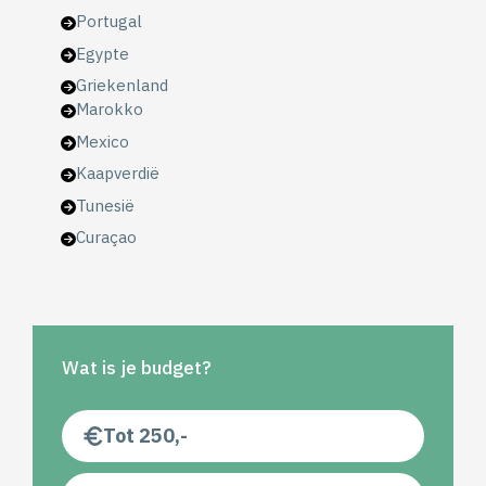
Portugal
Egypte
Griekenland
Marokko
Mexico
Kaapverdië
Tunesië
Curaçao
Wat is je budget?
Tot 250,-