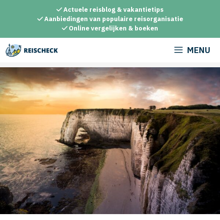
Ga
Actuele reisblog & vakantietips
naar
Aanbiedingen van populaire reisorganisatie
Online vergelijken & boeken
de
inhoud
MENU