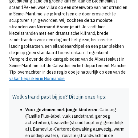
goudkleurig zand en groene kliffen, aan de Bloemenkust
staan 19e-eeuwse villa’s op een steenworp van het strand en
in Seine-Maritime zie je krijtrotsen die door erosie echte
sculpturen zijn geworden.
Wij zochten de 12 mooiste
stranden van Normandië voor je uit
. Je vindt hier
kiezelstranden met een dramatische klifrand, brede
zandstranden voor een dag met het gezin, historische
landingsplaatsen, een eilandenarchipel en een paar plekken
die je op geen standaard toeristenkaart tegenkomt.
Verspreid over de drie kustgebieden: van de Albastenkust in
Seine-Maritime tot de Calvados en het departement Manche.
Tip
:
overnachten in deze regio doe je natuurlijk op een van de
vakantieparken in Normandië
.
Welk strand past bij jou? Dit zijn onze tips:
Voor gezinnen met jonge kinderen:
Cabourg
(Famille Plus-label, vlak zandstrand, genoeg
activiteiten), Deauville (strand loopt erg geleidelijk
af), Barneville-Carteret (bewaking aanwezig, warm
en ondiep water), Trouville (strandwacht in de