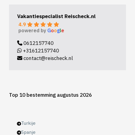
Vakantiespecialist Reischeck.nl
4.9
powered by
G
o
o
g
l
e
0612157740
+31612157740
contact@reischeck.nl
Top 10 bestemming augustus 2026
Turkije
Spanje