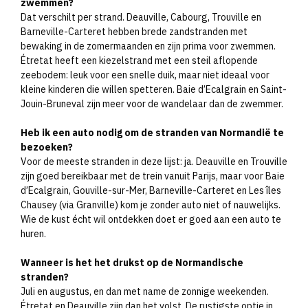
zwemmen?
Dat verschilt per strand. Deauville, Cabourg, Trouville en
Barneville-Carteret hebben brede zandstranden met
bewaking in de zomermaanden en zijn prima voor zwemmen.
Étretat heeft een kiezelstrand met een steil aflopende
zeebodem: leuk voor een snelle duik, maar niet ideaal voor
kleine kinderen die willen spetteren. Baie d’Ecalgrain en Saint-
Jouin-Bruneval zijn meer voor de wandelaar dan de zwemmer.
Heb ik een auto nodig om de stranden van Normandië te
bezoeken?
Voor de meeste stranden in deze lijst: ja. Deauville en Trouville
zijn goed bereikbaar met de trein vanuit Parijs, maar voor Baie
d’Ecalgrain, Gouville-sur-Mer, Barneville-Carteret en Les îles
Chausey (via Granville) kom je zonder auto niet of nauwelijks.
Wie de kust écht wil ontdekken doet er goed aan een auto te
huren.
Wanneer is het het drukst op de Normandische
stranden?
Juli en augustus, en dan met name de zonnige weekenden.
Étretat en Deauville zijn dan het volst. De rustigste optie in