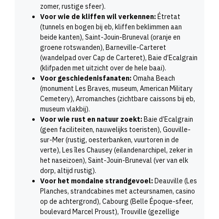
zomer, rustige sfeer).
Voor wie de kliffen wil verkennen:
Étretat
(tunnels en bogen bij eb, kliffen beklimmen aan
beide kanten), Saint-Jouin-Bruneval (oranje en
groene rotswanden), Barneville-Carteret
(wandelpad over Cap de Carteret), Baie d’Ecalgrain
(klifpaden met uitzicht over de hele baai).
Voor geschiedenisfanaten:
Omaha Beach
(monument Les Braves, museum, American Military
Cemetery), Arromanches (zichtbare caissons bij eb,
museum vlakbij).
Voor wie rust en natuur zoekt:
Baie d’Ecalgrain
(geen faciliteiten, nauwelijks toeristen), Gouville-
sur-Mer (rustig, oesterbanken, vuurtoren in de
verte), Les îles Chausey (eilandenarchipel, zeker in
het naseizoen), Saint-Jouin-Bruneval (ver van elk
dorp, altijd rustig).
Voor het mondaine strandgevoel:
Deauville (Les
Planches, strandcabines met acteursnamen, casino
op de achtergrond), Cabourg (Belle Époque-sfeer,
boulevard Marcel Proust), Trouville (gezellige