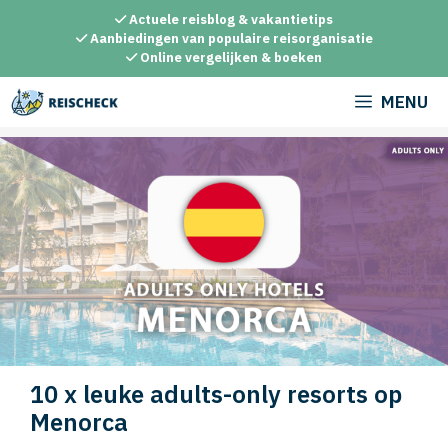
Ga
Actuele reisblog & vakantietips
naar
Aanbiedingen van populaire reisorganisatie
Online vergelijken & boeken
de
inhoud
MENU
10 x leuke adults-only resorts op
Menorca